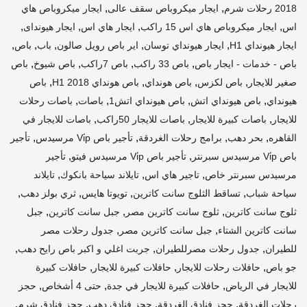
,
,
2018 رحلات شرم
ايجار ميكروباص سقف عالى
ايجار ميكروباص هاي
,
,
,
,
اس
ايجار ميكروباص هاي اس 15 راكب
ايجار هاي اس
ايجار هيونداى
,
,
,
,
,
ايجار هيونداي H1
ايجار هيونداي توسان
اير باص رويل صالون
باب
باص
,
,
,
,
باص - خدمات - ايجار باص
باص 33 راكب
باص 7راكب
باص شيوخ
باص
,
,
,
,
صغير للايجار
باص لكزس
باص هونداي
باص هونداي H1 2018
باص
,
,
,
,
هيونداي
باص هيونداي اتش
باص هيونداي اتش1
باصات
باصات رحلات
,
,
,
للايجار
باصات كبيرة للايجار
باصات للايجار 50راكب
باصات للايجار في
,
,
,
,
القاهره
بحر دهب
برامج رحلات الغردقة
تأجير باص Vi̇p مرسيدس
تأجير
,
,
باص Vi̇p مرسيدس سبرنتر
تأجير باص Vi̇p مرسيدس فيتو
تأجير
,
,
,
مرسيدس سبرنتر خاص
تاجير هاي اس
تايلاند سياحة بانكوك
تايلاند
,
,
,
,
سياحة شباب
تساقط الثلوج سانت كاترين
تويوتا هايس
ثري بولز دهب
,
,
,
ثلوج سانت كاترين
ثلوج سانت كاترين مصر
جبل سانت كاترين
جبل
,
,
سانت كاترين الشتاء
جبل سانت كاترين مصر
جدول رحلات مصر
,
,
,
للطيران
جدول رحلات مصرللطيران
جربت اغلي و اكبر باص رايح دهب
,
,
,
جو باص
حافلات رحلات للايجار
حافلات كبيرة للايجار
حافلات كبيرة
,
,
,
للايجار في الرياض
حافلات كبيرة للايجار في جدة
حتى 4 أشخاص
حجز
,
,
,
,
رحلات الغردقة
حجز فنادق الغردقة
حجز فنادق دهب
حجز فنادق شرم