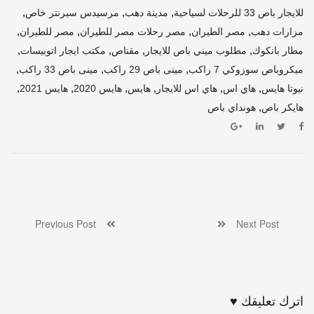
,
,
,
للايجار باص 33 للرحلات لسياحية
مدينة دهب
مرسيدس سبرنتر خاص
,
,
,
,
مزارات دهب
مصر الطيران
مصر رحلات مصر للطيران
مصر للطيران
,
,
,
,
مطار بانكوك
مطلوب ميني باص للايجار
مقناص
مكتب ايجار اتوبيسات
,
,
,
ميكروباص سوزوكي 7 راكب
مينى باص 29 راكب
مينى باص 33 راكب
,
,
,
,
,
,
نيوتا هايس
هاي اس
هاي اس للايجار
هايس
هايس 2020
هايس 2021
,
هايكر باص
هونداي باص
Previous Post
Next Post
اترك تعليقك ♥