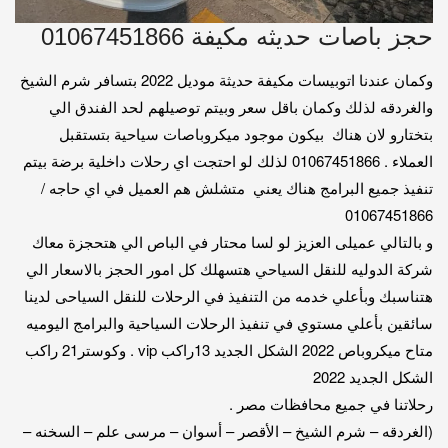
حجز باصات حديثه مكيفة 01067451866
وكمان عندنا اتوبيسات مكيفة حديثة موديل 2022 بتسافر شرم الشيخ
والغردقه لذلك وكمان باقل سعر وبيتم توصيلهم لحد الفندق الي
بتختارو لان هناك بيكون موجود ميكروباصات سياحية بتستقبل
العملاء . 01067451866 لذلك لو احتجت اي رحلات داخلية برضة بيتم
تنفيذ جميع البرامج هناك يعني متشلش هم العميل في اي حاجه /
01067451866
و بالتالي عميلى العزيز لو لسا محتار في الباص الي هتحجزة معاك
شركة الدوليه للنقل السياحي هتسهلك كل امور الحجز بالاسعار الي
هتناسبك وبأعلي خدمه من التنفيذ في الرحلات للنقل السياحى لدينا
سائقين بأعلي مستوي في تنفيذ الرحلات السياحية والبرامج اليوميه
متاح ميكروباص 2022 الشكل الجديد 13راكب vip . وكوستر21 راكب
الشكل الجديد 2022
رحلاتنا في جميع محافظات مصر .
(الغردقه – شرم الشيخ – الأقصر – أسوان – مرسى علم – السخنه –