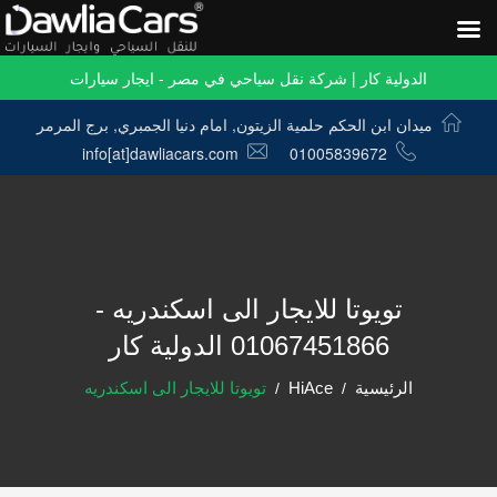
الدولية كار | شركة نقل سياحي في مصر - ايجار سيارات
ميدان ابن الحكم حلمية الزيتون, امام دنيا الجمبري, برج المرمر
info[at]dawliacars.com
01005839672
تويوتا للايجار الى اسكندريه -
01067451866 الدولية كار
الرئيسية
HiAce
تويوتا للايجار الى اسكندريه