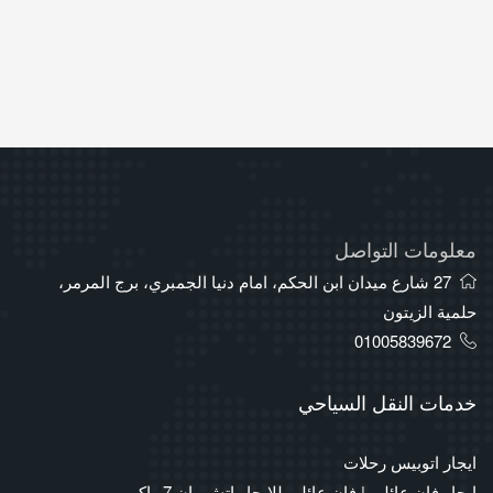
معلومات التواصل
27 شارع ميدان ابن الحكم، امام دنيا الجمبري، برج المرمر،
حلمية الزيتون
01005839672
خدمات النقل السياحي
ايجار اتوبيس رحلات
ايجار فان عائلي | فان عائلي للايجار اتش وان 7 راكب