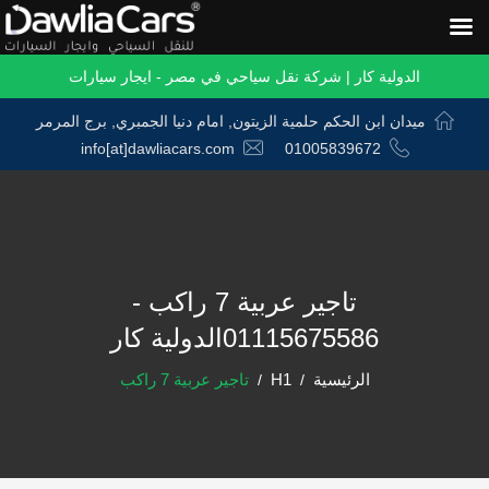
الدولية كار | شركة نقل سياحي في مصر - ايجار سيارات
ميدان ابن الحكم حلمية الزيتون, امام دنيا الجمبري, برج المرمر
info[at]dawliacars.com
01005839672
تاجير عربية 7 راكب -
01115675586الدولية كار
الرئيسية
H1
تاجير عربية 7 راكب