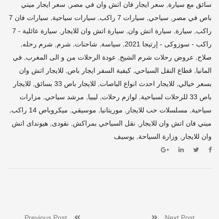
,
,
سائق مع سيارة
سعر ايجار فان اتش وان في مصر
سعر ايجار ميني
,
,
,
,
باص في مصر
سياحي
سيارات 7 راكب
سيارات سياحية
سيارات فان 7
,
,
,
,
راكب
سيارة
سيارة اتش وان
سيارة اتش وان للايجار
سيارة عائلية - 7
,
,
,
,
,
راكب - سوزوكى - إرتيجا 2021
سياسة
شاحنات
شرم
شرم رحله
,
,
,
صلاح
عروض رحلات شرم الشيخ
عودة الرحلات من و الى المغرب
في
,
,
,
المانيا
قطاع النقل السياحي
كيفية السفر ايجار باص
للايجار اتش وان
,
,
,
بسعر خيالي
للايجار احدث انواع الباصات
للايجار باص 33 بسائق
للايجار
,
,
,
,
باص 33 للرحلات لسياحية
لوازم رحلات
ليبيا
مرشد سياحي
مزارات
,
,
,
,
,
سياحية
مسلسلات حب للايجار
موريتانيا
موسيقي
ميكروباص 14 راكب
,
,
,
ميني فان اتش وان للايجار
نقل السياحي بمراكش
نقودى
هيونداى اتش
,
,
وان للايجار
وزارة السياحة
يوسيف
Previous Post
Next Post