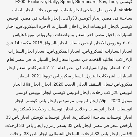
,
,
,
,
,
,
,
,
كوستر
Tour
Suv
Stereocars
Speed
Rally
Exclusive
E200
,
Vehicle
أرخص نقل سياحي ايجار باصات اتوبيس رحلات ايجار باصات
,
,
,
سياحية فى مصر
إيجار أتوبيس 33راكب
إيجار باصات في مصر
اتوبيس
,
,
,
كوستر للايجار
اتوبيسات ايجار
احلال السيارات الاجرة الميكروباص
اخبار
,
,
السيارات
اخبار مصر
اخر اسعار ومواصفات ميكروباص تويوتا هاياس
,
,
٢٠٢٠ وعروض الايجار
ارخص باصات ايجار بالسواق 2018 مكيفة 14 فرد
,
,
اسعار السيارات الميكروباص
اسعار الميكروباص
اسعار ايجار السيارات
,
ال٧راكب العائلية الفخمة في مصر
اسعار ايجار السيارات في مصر لعام
,
,
٢٠٢٠
اسعار ايجار السيارات في مصر لعام ٢٠٢٠ للشركات
اسعار ايجار
,
,
السيارات لشريكات البترول
اسعار ميكروباص تويوتا 2021
اسعار
,
,
,
ميكروباص نيسان السقف العالي الجديد 2020
ايجار
ايجار His
ايجار
,
,
اتوبيس 28راكب رحلات
ايجار اتوبيس كوستر
ايجار اتوبيس كوستر
,
,
موديل 2020 - Vip
ايجار اتوبيس مرسيدس ايجار باص كوستر
ايجار
,
,
,
اتوبيسات
ايجار اتوبيسات رحلات
ايجار اتوبيسات رحلات بالاسكندرية
,
,
ايجار اتوبيسات سياحية الاسكندرية
ايجار اتوبيسات كوستر
ايجار باص 33
,
,
بأرخص سعر في مصر
ايجار باص 33 بسعر رمزي
ايجار باص 33 لرحلات
,
,
الاقصر
ايجار باص 33 لرحلات الساحل الشمالي
ايجار باص 33 لرحلات