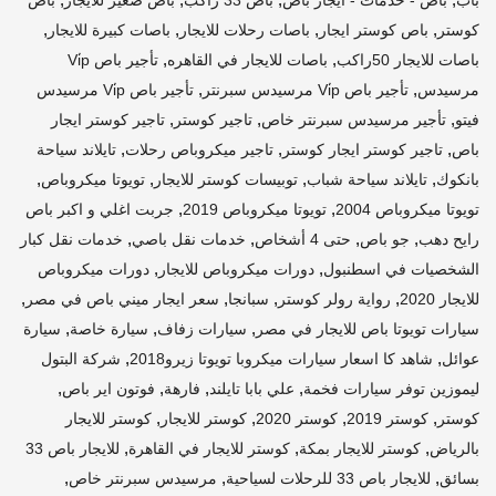
,
,
,
,
كوستر
باص كوستر ايجار
باصات رحلات للايجار
باصات كبيرة للايجار
,
,
باصات للايجار 50راكب
باصات للايجار في القاهره
تأجير باص Vi̇p
,
,
مرسيدس
تأجير باص Vi̇p مرسيدس سبرنتر
تأجير باص Vi̇p مرسيدس
,
,
,
فيتو
تأجير مرسيدس سبرنتر خاص
تاجير كوستر
تاجير كوستر ايجار
,
,
,
باص
تاجير كوستر ايجار كوستر
تاجير ميكروباص رحلات
تايلاند سياحة
,
,
,
,
بانكوك
تايلاند سياحة شباب
توبيسات كوستر للايجار
تويوتا ميكروباص
,
,
تويوتا ميكروباص 2004
تويوتا ميكروباص 2019
جربت اغلي و اكبر باص
,
,
,
,
رايح دهب
جو باص
حتى 4 أشخاص
خدمات نقل باصي
خدمات نقل كبار
,
,
الشخصيات في اسطنبول
دورات ميكروباص للايجار
دورات ميكروباص
,
,
,
,
للايجار 2020
رواية رولر كوستر
سبانجا
سعر ايجار ميني باص في مصر
,
,
,
سيارات تويوتا باص للايجار في مصر
سيارات زفاف
سيارة خاصة
سيارة
,
,
عوائل
شاهد كا اسعار سيارات ميكروبا تويوتا زيرو2018
شركة البتول
,
,
,
,
ليموزين توفر سيارات فخمة
علي بابا تايلند
فارهة
فوتون اير باص
,
,
,
,
كوستر
كوستر 2019
كوستر 2020
كوستر للايجار
كوستر للايجار
,
,
,
بالرياض
كوستر للايجار بمكة
كوستر للايجار في القاهرة
للايجار باص 33
,
,
,
بسائق
للايجار باص 33 للرحلات لسياحية
مرسيدس سبرنتر خاص