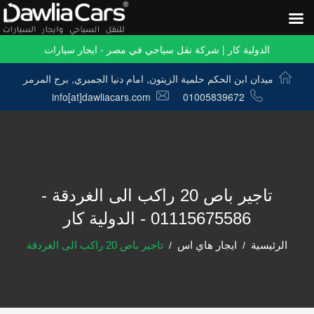
الدولية كار | شركة نقل سياحي في مصر - ايجار سيارات
ميدان ابن الحكم حلمية الزيتون, امام دنيا الجمبري, برج المرمر
info[at]dawliacars.com
01005839672
تاجير باص 20 راكب الى الغردقة -
01115675586 - الدولية كار
الرئيسية
ايجار هاي اس
تاجير باص 20 راكب الى الغردقة