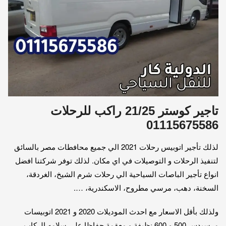
تاجير كوستر 21/25 راكب للرحلات
01115675586
لذلك تأجير اتوبيس رحلات 2021 الي جميع محافطات مصر بالسائق
لتنفيذ الرحلات و التوصيلات في اي مكان. لذلك توفر شركتنا افضل
انواع تأجير الباصات السياحية الي رحلات شرم الشيخ، الغردقة،
السخنة، دهب، مرسي مطروح، الاسكندرية، ….
ولذلك بأقل الاسعار مع احدث الموديلات 2020 و 2021 اتوبيسات
مرسيدس 500 و 600 نظيفة و معقمة حفاظا على سلامه الركاب