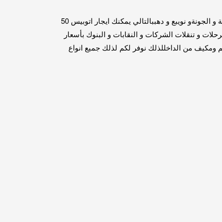
لذلك إيجار اتوبيس 50 راكب للرحلات السياحية باسعار مميزة ؛ تأجير اتوبيس مرسيدس 50 راكب لرحلات الصيف وشرم الشيخ والغردقة و الجونةو نويبع و دهببالتالي يمكنك ايجار اتوبيس 50
رحلات و تنقلات الشركات و النقابات و البنوك بأسعار
احة الواسعة حيث يتميز الباص بالراحة والرفاهية والمرونة خلال السفربالتالي اتوبيس 50 راكب معقم ومكيف من الداخللذلك نوفر لكم لذلك جميع انواع