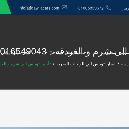
رمر
01005839672
info[at]dawliacars.com
و الغردقه - 01016549043الدولية كار
موزين المطار
خدمات النقل السياحي
حجز سيارة / باص 
يسية
ايجار اتوبيس الي الواحات البحرية
تأجير اتوبيس الى شرم و الغر