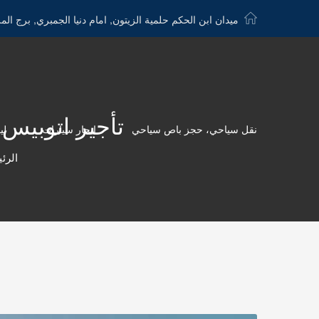
ميدان ابن الحكم حلمية الزيتون, امام دنيا الجمبري, برج الم
تأجير اتوبيس الى شرم 
نقل سياحي، حجز باص سياحي
ايجار سيارات
لي
الرئ