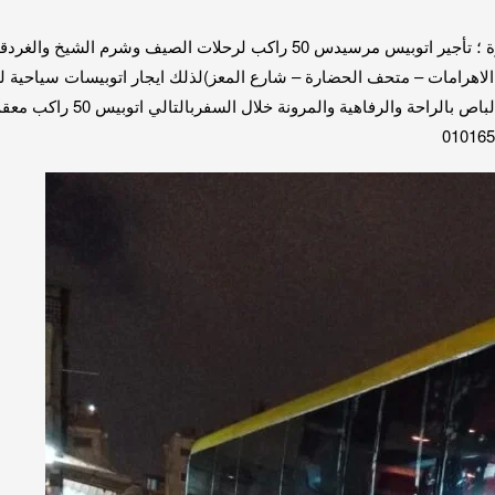
ره الاهرامات – متحف الحضارة – شارع المعز)لذلك ايجار اتوبيسات سياحية ل
مميزةيتميز اتوبيس 50راكب بالمس