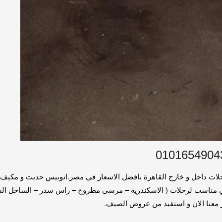
 الدوليه كار سعة 50 راكب لجميع الرحلات داخل و خارج القاهرة بافضل الاسعار في مصر.اتوبي
ي مناسب لرحلات ( الاسكندرية – مرسى مطروح – راس سدر – الساحل الشما
 معنا الان و استفيد من عروض الصيف.