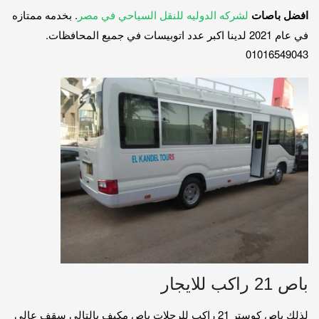
افضل باصات
لشركه الدوليه للنقل السياحي في مصر
. بخدمه ممتازه
في عام 2021 لدينا اكبر عدد اتوبيسات في جميع المحافظات.
01016549043
باص 21 راكب للايجار
لذلك باص كوستر 21 راكب للرحلات باص مكيف بالتالى سقف عالى