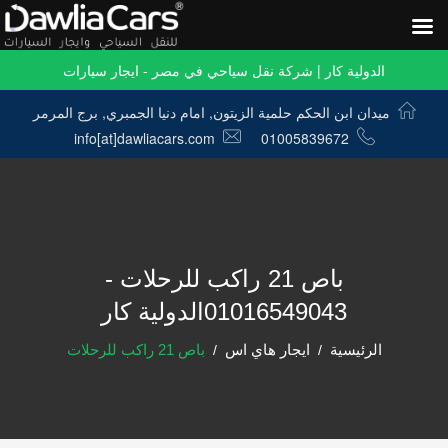
الدولية كار | شركة نقل سياحي في مصر - ايجار سيارات
ميدان ابن الحكم حلمية الزيتون, امام دنيا الجمبري, برج المرمر
info[at]dawliacars.com
01005839672
باص 21 راكب للرحلات -
01016549043الدولية كار
الرئيسية
ايجار هاي اس
باص 21 راكب للرحلات