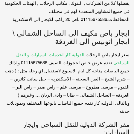
يفضلها كلا من الشركات , البنوك , مكاتب الرحلات , الهيئات الحكومية
في جميع المشاوير المتعددة لهم في مختلف
المحافظات.01115675586 باص 20 راكب للايجار الى الاسكندرية
ايجار باص مكيف الى الساحل الشمالي \
ايجار اتوبيس الى الغردقة
سعر ايجار باص للرحلات
الدوليه كار لخدمات السيارات و النقل
السياحى
تقدم عرض خاص لحجوزات الصيف 01115675586 ولذلك
جميع الباصات متاحه كل ايام الاسبوع لاستقبال اي رحله مثل : ( دهب
– شرم الشيخ – العين السخنه – الاسكندريه – جبل سانت كاترين –
الفيوم – مرسى مطروح – مرسى علم – راس صدر – راس البر –
الغردقه – الساحل الشمالى – طابا – وادى الريان … وغيرهم )
وبالتالى الدوليه كار تقدم جميع الباصات بانوعها المختلفه وبموديلات
حديثه
مقر الشركة الدولية للنقل السياحي وايجار
السيارات: