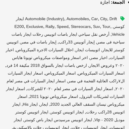
الجمعة:
اجازة
,
,
,
,
City
Car
Automobiles
Automobile (industry)
Drift ايجار
,
,
,
,
,
,
,
,
كوستر
Tour
Suv
Stereocars
Speed
Rally
Exclusive
E200
,
Vehicle
أرخص نقل سياحي ايجار باصات اتوبيس رحلات ايجار باصات
,
,
,
سياحية فى مصر
إيجار أتوبيس 33راكب
إيجار باصات في مصر
اتوبيس
,
,
,
كوستر للايجار
اتوبيسات ايجار
احلال السيارات الاجرة الميكروباص
اخبار
,
,
السيارات
اخبار مصر
اخر اسعار ومواصفات ميكروباص تويوتا هاياس
,
,
٢٠٢٠ وعروض الايجار
ارخص باصات ايجار بالسواق 2018 مكيفة 14 فرد
,
,
اسعار السيارات الميكروباص
اسعار الميكروباص
اسعار ايجار السيارات
,
ال٧راكب العائلية الفخمة في مصر
اسعار ايجار السيارات في مصر لعام
,
,
٢٠٢٠
اسعار ايجار السيارات في مصر لعام ٢٠٢٠ للشركات
اسعار ايجار
,
,
السيارات لشريكات البترول
اسعار ميكروباص تويوتا 2021
اسعار
,
,
,
ميكروباص نيسان السقف العالي الجديد 2020
ايجار
ايجار His
ايجار
,
,
اتوبيس 28راكب رحلات
ايجار اتوبيس كوستر
ايجار اتوبيس كوستر
,
,
موديل 2020 - Vip
ايجار اتوبيس مرسيدس ايجار باص كوستر
ايجار
,
,
,
اتوبيسات
ايجار اتوبيسات رحلات
ايجار اتوبيسات رحلات بالاسكندرية