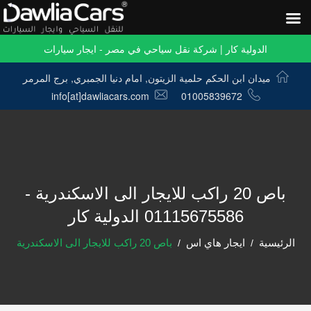
الدولية كار | شركة نقل سياحي في مصر - ايجار سيارات
ميدان ابن الحكم حلمية الزيتون, امام دنيا الجمبري, برج المرمر
info[at]dawliacars.com
01005839672
باص 20 راكب للايجار الى الاسكندرية -
01115675586 الدولية كار
الرئيسية
ايجار هاي اس
باص 20 راكب للايجار الى الاسكندرية