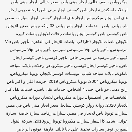
,
,
ميكروباص سقف عالى
ايجار ميني باص بسعر خيالي
ايجار ميني باص
,
,
لرحلات اسكندرية ايجار باص كوستر
ايجار ميني باص لرحلة دريم
ايجار
,
,
,
هاي اس ايجار ميكروباص
ايجار هاي اسايجار كوستر
ايجار-سيارات-مصر
,
,
,
,
,
باب
باص
باص - خدمات - ايجار باص
باص 33 راكب
باص صغير للايجار
,
,
,
باص كوستر
باص كوستر ايجار
باصات رحلات للايجار
باصات كبيرة
,
,
,
للايجار
باصات للايجار 50راكب
باصات للايجار في القاهره
تأجير باص Vi̇p
,
,
مرسيدس
تأجير باص Vi̇p مرسيدس سبرنتر
تأجير باص Vi̇p مرسيدس
,
,
,
فيتو
تأجير مرسيدس سبرنتر خاص
تاجير كوستر
تاجير كوستر ايجار
,
,
,
باص
تاجير كوستر ايجار كوستر
تاجير ميكروباص رحلات
تايلاند سياحة
,
,
,
,
بانكوك
تايلاند سياحة شباب
توبيسات كوستر للايجار
تويوتا ميكروباص
,
,
تويوتا ميكروباص 2004
تويوتا ميكروباص 2019
جربت اغلي و اكبر باص
,
,
,
,
رايح دهب
جو باص
حتى 4 أشخاص
خدمات نقل باصي
خدمات نقل كبار
,
,
الشخصيات في اسطنبول
دورات ميكروباص للايجار
دورات ميكروباص
,
,
,
,
للايجار 2020
رواية رولر كوستر
سبانجا
سعر ايجار ميني باص في مصر
,
,
,
سيارات تويوتا باص للايجار في مصر
سيارات زفاف
سيارة خاصة
سيارة
,
,
عوائل
شاهد كا اسعار سيارات ميكروبا تويوتا زيرو2018
شركة البتول
,
,
,
,
ليموزين توفر سيارات فخمة
علي بابا تايلند
فارهة
فوتون اير باص