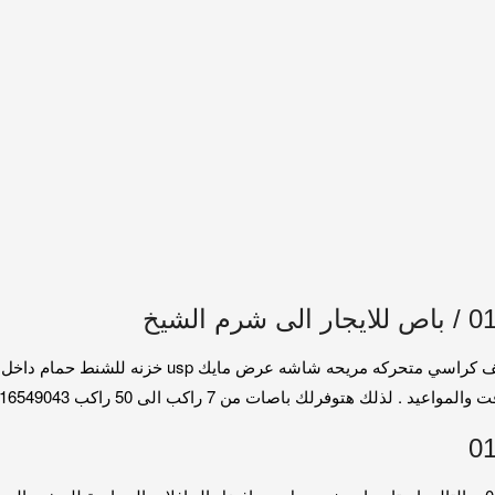
الباص مرسيدس 50 راكب 01016549043 موديل حديث مكيف 
 هتوفرلك باصات من 7 راكب الى 50 راكب 01016549043