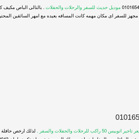
موديل حديث للسفر والرحلات والحفلات
. بالتالى الباص مكيف 
سفر اى مكان مهمه كانت المسافه بعيده مع امهر السائقين المحترفين 6549043
بيس 50 راكب للرحلات والحفلات والسفر .
لذلك ارخص حافلة ه
 الحافله من الدخل لضمان وصولك الى حيث تريد ان تكون بامان 01016549043