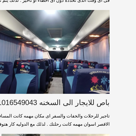
باص للايجار الى السخنه 01016549043 / باص للايجار الى شرم الشيخ
الاقصر اسوان مهمه كانت رحلتك . لذلك مع الدوليه كار هتوفرلك باصات من 7 راكب الى 50 راكب جميع البا