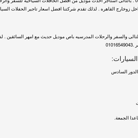
باص سياحى 50 راكب للايجار اليومى والمبيت 01016549043 . بالتالى استاجر احدث موديل من افضل الحافلا
رج القاهره . لذلك تقدم شركتنا افضل اسعار تاجير الحفلات السياحية .6549043
السيارات:
ت
عدا الجمعة.