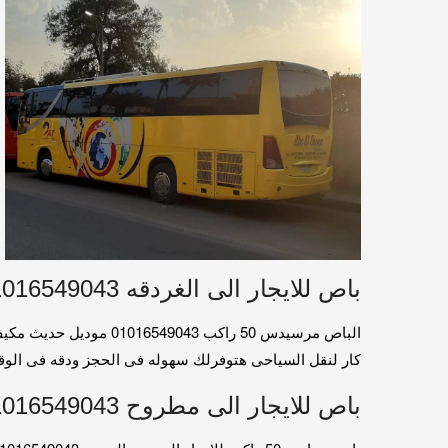
باص للايجار الى الغردقه 01016549043 / باص للايجار الى شرم الشيخ
كار لنقل السياحى هتوفرلك سهوله فى الحجز ودقه فى الوقت والمواعيد . لذلك
باص للايجار الى مطروح 01016549043