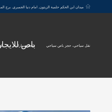
ميدان ابن الحكم حلمية الزيتون, امام دنيا الجمبري, برج الم
باص للايجار الى شر
نقل سياحي، حجز باص سياحي
ايجار سيارات
لي