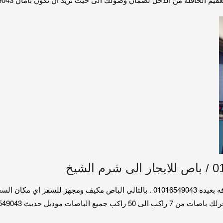
تاجير للرحلات والخفات والسفر اى مكان مهمه كانت المسافه بعيده 01016549043 . بالت
صات موديل حديث 01016549043