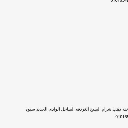
الى الباص مكيف ومجهز للسفر اي مكان السخنه دهب شرام السيخ الغردقه الساحل الوادى الجديد سيوه