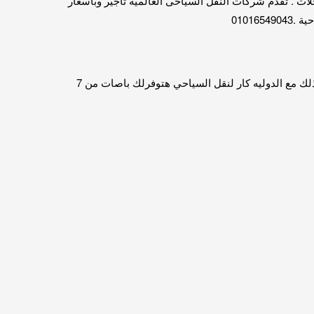
ت السياحية للسفر والرحلات . تقدم شركات النقل السياحى العالمية تاجير وباسعار
0101
اتوبيس للايجار اليومى 50 راكب للرحلات 01016549043 . بالتالى والسفر والرحلات المدرسيه باص موديل حديث مع امهر السائقين . لذلك مع الدوليه كار لنقل السياحي هتوفرلك باصات من 7