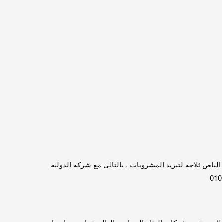
كراسي متحركه مريحه شاشه عرض مايك usp خزنه للشنط حمام داخل الباص ثلاجه لتبريد المشروبات . بالتالى مع شركه الدوليه