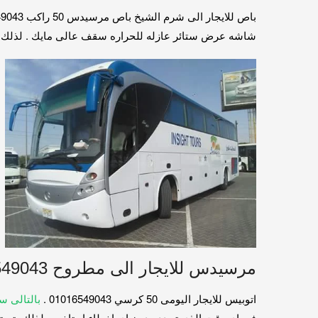
باص للايجار الى شرم الشيخ باص مرسيدس 50 راكب 01016549043
شاشه عرض ستائر عازله للحراره سقف عالى مايك . لذلك مجهز لل
مرسيدس للايجار الى مطروح 01016549043
اتوبيس للايجار اليومى 50 كرسي 01016549043 .
بالتالى سعر تاجير اتو
فى اى وقت الذى تحدده دون اى اخطاء او تاخير . لذلك يتم تعقيم