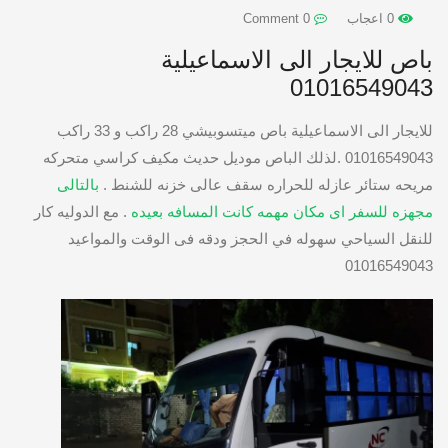
0 اعجاب
0 Comment
باص للايجار الى الاسماعيلية
01016549043
للايجار الى الاسماعيلية باص ميتسوبيشي 28 راكب و 33 راكب
01016549043 .لذلك الباص موديل حديث مكيف كراسي متحركه
مريحه ستائر عازله للحراره سقف عالى خزنه للشنط .
بالتالى
مجهزه للسفر اى مكان مهمه كانت المسافه بعيده
. مع الدوليه كار
للنقل السياحي سهوله في الحجز ودقه فى الوقت والمواعيد
01016549043