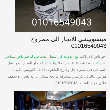
ميتسوبيشي للايجار الى مطروح
01016549043
اجر باص 33 راكب
مع الدوليه كار للنقل السياحي لتاجير باص سياحي
28 راكب
01016549043 شركه الدوليه كار للايجار السيارات والنقل
السياحي فى مصر داخل وخارج القاهرة . لذلك الاتوبيس مكيف
هوائي . بالتالى كراسي متحركه مريحه ستائر عازله للحراره سقف
عالى خزنه للشنط .01016549043