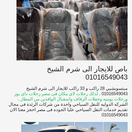
باص للايجار الى شرم الشيخ
01016549043
ميتسوبشيي 28 راكب و 33 راكب للايجار الى شرم الشيخ
01016549043 .
لذلك رحلات لاى مكان فى مصر رحلات داى يوز
ورحلات يوميه وحفلات الزفاف واسقبال الوافدين من المطار
.
الشركه الدوليه للنقل السياحي واحدة من شركات الرئدة فى مجال
تقديم خدمات النقل السياحي عليا الجوده فى مصر احجز معنا الان
01016549043