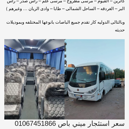
كاترين – الفيوم – مرسى مطروح – مرسى علم – راس صدر – راس
البر – الغردقه – الساحل الشمالى – طابا – وادى الريان … وغيرهم )
وبالتالى الدوليه كار تقدم جميع الباصات بانوعها المختلفه وبموديلات
حديثه
سعر استئجار ميني باص 01067451866