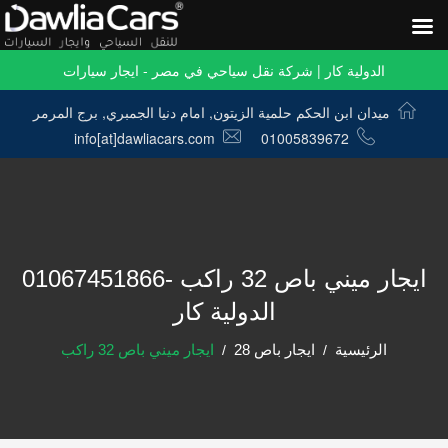
الدولية كار | شركة نقل سياحي في مصر - ايجار سيارات
ميدان ابن الحكم حلمية الزيتون, امام دنيا الجمبري, برج المرمر
info[at]dawliacars.com
01005839672
ايجار ميني باص 32 راكب -01067451866
الدولية كار
الرئيسية
ايجار باص 28
ايجار ميني باص 32 راكب