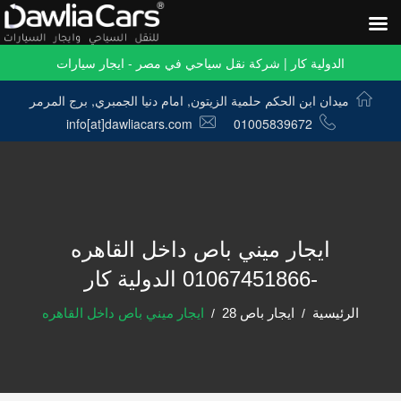
الدولية كار | شركة نقل سياحي في مصر - ايجار سيارات
ميدان ابن الحكم حلمية الزيتون, امام دنيا الجمبري, برج المرمر
info[at]dawliacars.com
01005839672
ايجار ميني باص داخل القاهره
-01067451866 الدولية كار
الرئيسية
ايجار باص 28
ايجار ميني باص داخل القاهره