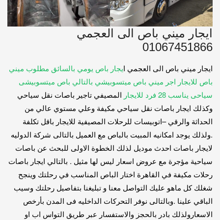
ايجار ميني باص الى العجمي
01067451866
ايجار ميني باص الى العجمي ا
يجار باص يومي بالسائق مطلوب ميني
باص للايجار اجر ميني باص ميتسوبيشي بالتالي باص ميتسوبيشى
سياحى يناسب 28 فرد للايجار
المصيفي تاجير باصات نقل سياحي
وكذلك ايجار باصات نقل سياحي مكيفة وعلي مستوي عالي من
الحداثة والرقي –اتوبيسات للرحلات المصيفية للايجار باقل تكلفة
.ولذلك يوجد امكانيه المبيت بالباص مع العميل بالتالى شركة الدوليه
لايجار باصات احدث موديل لذلك الخطوة الاولى للبحث عن باصات
سياحية مؤجرة مع عروض اسعار ليس لها مثيل . بالتالي ايجار باصات
رحلات مكيفة في القاهرة اختار الباص المناسب في رحلتك وينجح
شغلك كل ماهو عليك التواصل معنا و تبليغنا بتفاصيل رحلتك وسيب
الباقي علينا .وبالتالى نوفر التحركات الداخليه فى المدن بأرخص
الاسعارولذلك بادر بالحجز والاستفسار عبر طريق التواس اب او