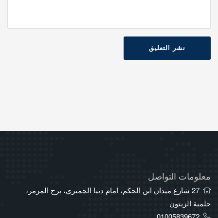
نشر التعليق
معلومات التواصل
27 شارع ميدان ابن الحكم، امام دنيا الجمبري، برج المرمر،
حلمية الزيتون
01005839672