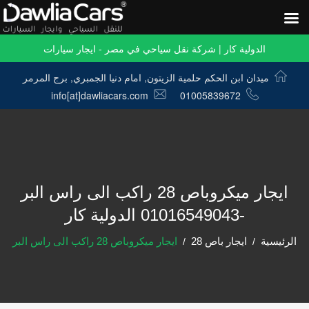
الدولية كار | شركة نقل سياحي في مصر - ايجار سيارات
ميدان ابن الحكم حلمية الزيتون, امام دنيا الجمبري, برج المرمر
info[at]dawliacars.com
01005839672
ايجار ميكروباص 28 راكب الى راس البر
-01016549043 الدولية كار
الرئيسية
ايجار باص 28
ايجار ميكروباص 28 راكب الى راس البر