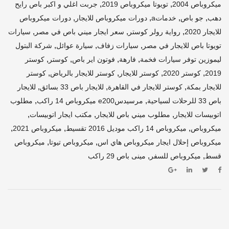
,
,
ميكروباص 2004
تويوتا ميكروباص 2019
جربت اغلي و اكبر باص رايح
,
,
,
,
دهب
جو باص
خدماتa
دورات ميكروباص للايجار
دورات ميكروباص
,
,
,
للايجار 2020
رواية رولر كوستر
سعر ايجار ميني باص في مصر
سيارات
,
,
,
تويوتا باص للايجار في مصر
سيارات زفاف
سيارة عوائل
شركة البتول
,
,
,
,
ليموزين توفر سيارات فخمة
فارهة
فوتون اير باص
كوستر
كوستر
,
,
,
,
2019
كوستر 2020
كوستر للايجار
كوستر للايجار بالرياض
كوستر
,
,
,
للايجار بمكة
كوستر للايجار في القاهرة
للايجار باص 33 بسائق
للايجار
,
,
باص 33 للرحلات لسياحية
مرسيدسe200 ميكروباص 14 راكب
مطلوب
,
,
,
اتوبيسات للايجار
مطلوب ميني باص للايجار
مكتب ايجار اتوبيسات
,
,
,
ميكروباص
ميكروباص 14 راكب موديل 2016 تقسيط
ميكروباص 2021
,
,
ميكروباص إحلال ايجار ميكروباص هاي اس
ميكروباص تيوتا
ميكروباص
,
,
قسط
ميكروباص للسفر
مينى باص 29 راكب