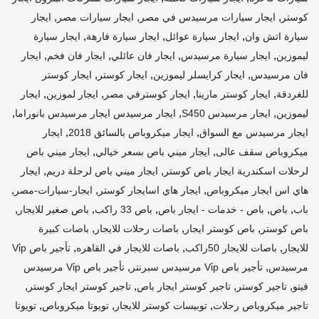
,
,
,
كوستر
ايجار سيارات مرسيدس في مصر
ايجار سيارات مصر
ايجار
,
,
,
سيارة اتش وان
ايجار سيارة عوائل
ايجار سيارة فارهة
ايجار سيارة
,
,
,
,
ليموزين
ايجار سيارة مرسيدس
ايجار فان عائلي
ايجار فان فخم
ايجار
,
,
,
فان مرسيدس
ايجار كرايسلر ليموزين
ايجار كوستر
ايجار كوستر
,
,
,
,
للغردقة
ايجار كوستر مارينا
ايجار كوسترفي مصر
ايجار لموزين
ايجار
,
,
,
ليموزين
ايجار مرسيدس S450
ايجار مرسيدس ايجار مرسيدس بانوراما
,
,
ايجار مرسيدس مع السواق
ايجار ميكروباص بالسائق 2018
ايجار
,
,
ميكروباص سقف عالى
ايجار ميني باص بسعر خيالي
ايجار ميني باص
,
,
لرحلات اسكندرية ايجار باص كوستر
ايجار ميني باص لرحلة دريم
ايجار
,
,
,
هاي اس ايجار ميكروباص
ايجار هاي اسايجار كوستر
ايجار-سيارات-مصر
,
,
,
,
,
باب
باص
باص - خدمات - ايجار باص
باص 33 راكب
باص صغير للايجار
,
,
,
باص كوستر
باص كوستر ايجار
باصات رحلات للايجار
باصات كبيرة
,
,
,
للايجار
باصات للايجار 50راكب
باصات للايجار في القاهره
تأجير باص Vi̇p
,
,
مرسيدس
تأجير باص Vi̇p مرسيدس سبرنتر
تأجير باص Vi̇p مرسيدس
,
,
,
,
فيتو
تاجير كوستر
تاجير كوستر ايجار باص
تاجير كوستر ايجار كوستر
,
,
,
تاجير ميكروباص رحلات
توبيسات كوستر للايجار
تويوتا ميكروباص
تويوتا