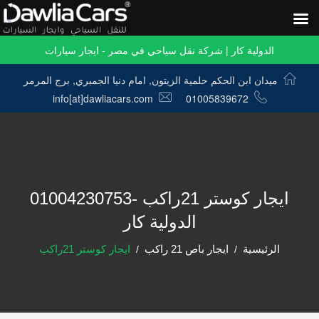
الدولية كار | شركة نقل سياحي في مصر - ايجار سيارات
ميدان ابن الحكم حلمية الزيتون, امام دنيا الجمبري, برج المرمر
info[at]dawliacars.com
01005839672
ايجار كوستر 21راكب -01004230753
الدولية كار
الرئيسية
ايجار باص 21 راكب
ايجار كوستر 21راكب