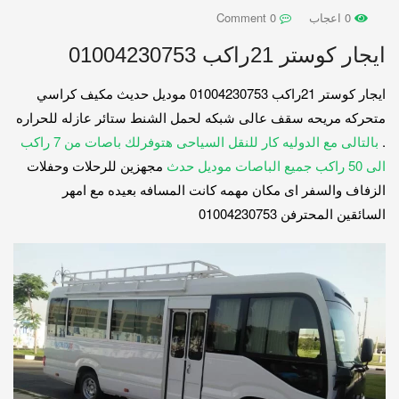
0 اعجاب
0 Comment
ايجار كوستر 21راكب 01004230753
ايجار كوستر 21راكب 01004230753 موديل حديث مكيف كراسي
متحركه مريحه سقف عالى شبكه لحمل الشنط ستائر عازله للحراره
.
بالتالى مع الدوليه كار للنقل السياحى هتوفرلك باصات من 7 راكب
الى 50 راكب جميع الباصات موديل حدث
مجهزين للرحلات وحفلات
الزفاف والسفر اى مكان مهمه كانت المسافه بعيده مع امهر
السائقين المحترفن 01004230753