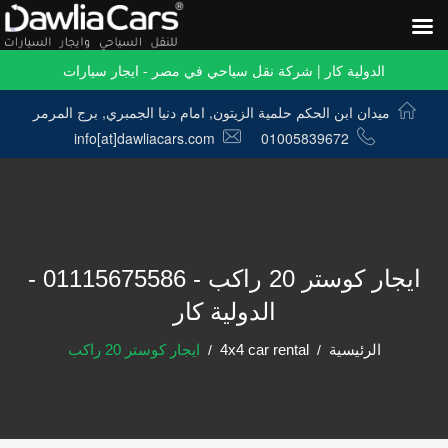
الدولية كار | شركة نقل سياحي في مصر - ايجار سيارات
ميدان ابن الحكم حلمية الزيتون, امام دنيا الجمبري, برج المرمر
info[at]dawliacars.com
01005839672
ايجار كوستر 20 راكب - 01115675586 -
الدولية كار
الرئيسية
4x4 car rental
ايجار كوستر 20 راكب