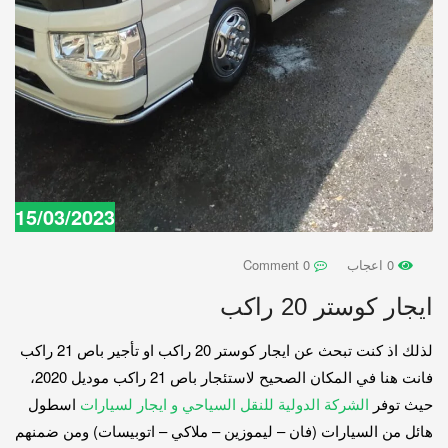
15/03/2023
0 اعجاب
0 Comment
ايجار كوستر 20 راكب
لذلك اذ كنت تبحث عن ايجار كوستر 20 راكب او تأجير باص 21 راكب
فانت هنا في المكان الصحيح لاستئجار باص 21 راكب موديل 2020،
حيث توفر
الشركة الدولية للنقل السياحي و ايجار لسيارات
اسطول
هائل من السيارات (فان – ليموزين – ملاكي – اتوبيسات) ومن ضمنهم