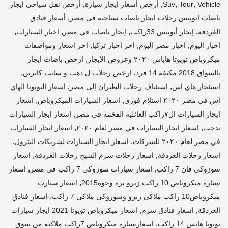
,
,
,
,
Vehicle
Tour
Suv
أرخص أسعار ايجار سيارة
أرخص نقل سياحي ايجار
,
باصات اتوبيس رحلات ايجار باصات سياحية فى مصر
أسعار فنادق
,
,
,
,
الغردقة
إيجار أتوبيس 33راكب
إيجار باصات في مصر
اخبار السيارات
,
,
,
اخبار اليوم
اخبار مصر اليوم
اخر اخبار تركيا
اخر اسعار ومواصفات
,
ميكروباص تويوتا هاياس ٢٠٢٠ وعروض الايجار
ارخص باصات ايجار
,
,
بالسواق 2018 مكيفة 14 فرد
ارخص رحلات ل دهب و سانت كاترين
,
,
استئجار هاي اس
استئناف رحلات الطيران إلى مصر
اسعار التويوتا الهاي
,
,
اس في مصر ٢٠٢٠ استلام فوري
اسعار السيارات الميكروباص
اسعار
,
ايجار السيارات ال٧راكب العائلية الفخمة في مصر
اسعار ايجار السيارات
,
,
بدجت
اسعار ايجار السيارات في مصر لعام ٢٠٢٠
اسعار ايجار السيارات
,
,
في مصر لعام ٢٠٢٠ للشركات
اسعار ايجار السيارات لشريكات البترول
,
,
اسعار رحلات الغردقة
اسعار رحلات شرم الشيخ رحلات الغردقة
اسعار
,
,
سوزوكى فان 7 راكب
اسعار سيارات سوزوكى 7 راكب فى مصر
اسعار
,
سيارة ميكروباص 10 راكب زيرو برة وجوة2015
اسعار سيارت
,
ميكروباص10 راكب ملاكى زيرو وسوزوكى ملاكى 7 راكب
اسعار فنادق
,
,
الغردقة
اسعار فنادق شرم
اسعار ميكروباص تويوتا 2021 ايجار سيارات
,
تويوتا هايس 14 راكب
اسعارسيارة ميكروباص 7راكب ملاكىة من سوق