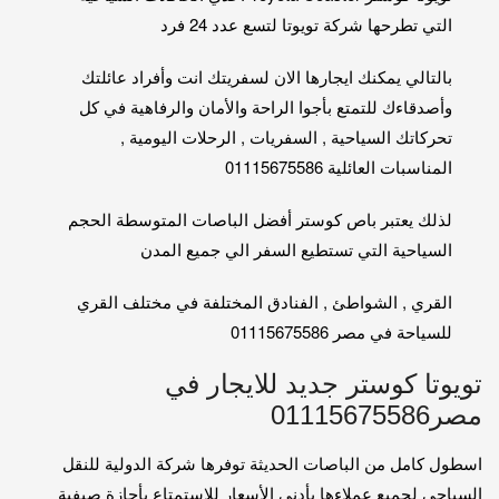
التي تطرحها شركة تويوتا لتسع عدد 24 فرد
بالتالي يمكنك ايجارها الان لسفريتك انت وأفراد عائلتك
وأصدقاءك للتمتع بأجوا الراحة والأمان والرفاهية في كل
تحركاتك السياحية , السفريات , الرحلات اليومية ,
المناسبات العائلية 01115675586
لذلك يعتبر باص كوستر أفضل الباصات المتوسطة الحجم
السياحية التي تستطيع السفر الي جميع المدن
القري , الشواطئ , الفنادق المختلفة في مختلف القري
للسياحة في مصر 01115675586
تويوتا كوستر جديد للايجار في
مصر01115675586
اسطول كامل من الباصات الحديثة توفرها شركة الدولية للنقل
السياحي لجميع عملاءها بأدني الأسعار للاستمتاع بأجازة صيفية