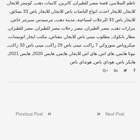
,
,
,
,
,
ناظم السلامي
قصة مصر للطيران
كاترين
كامبات دهب
كوستر للايجار
,
,
,
للايجار
للايجار احدث انواع الباصات باص للايجار
للايجار باص 33 بسائق
,
,
,
للايجار باص 33 للرحلات لسياحية
مدينة دهب
مرسيدس سبرنتر خاص
,
,
,
,
مزارات دهب
مصر الطيران
مصر رحلات مصر للطيران
مصر للطيران
,
,
,
,
مطار بانكوك
مطلوب ميني باص للايجار
مقناص
مكتب ايجار اتوبيسات
,
,
,
ميكروباص سوزوكي 7 راكب
مينى باص 29 راكب
مينى باص 33 راكب
,
,
,
,
,
,
نيوتا هايس
هاي اس
هاي اس للايجار
هايس
هايس 2020
هايس 2021
,
,
هايكر باص
هوداي باص
هونداي باص
Previous Post
Next Post