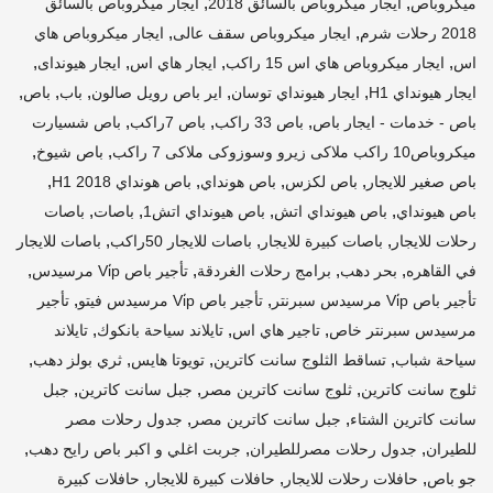
,
,
ميكروباص
ايجار ميكروباص بالسائق 2018
ايجار ميكروباص بالسائق
,
,
2018 رحلات شرم
ايجار ميكروباص سقف عالى
ايجار ميكروباص هاي
,
,
,
,
اس
ايجار ميكروباص هاي اس 15 راكب
ايجار هاي اس
ايجار هيونداى
,
,
,
,
,
ايجار هيونداي H1
ايجار هيونداي توسان
اير باص رويل صالون
باب
باص
,
,
,
باص - خدمات - ايجار باص
باص 33 راكب
باص 7راكب
باص شسيارت
,
,
ميكروباص10 راكب ملاكى زيرو وسوزوكى ملاكى 7 راكب
باص شيوخ
,
,
,
,
باص صغير للايجار
باص لكزس
باص هونداي
باص هونداي H1 2018
,
,
,
,
باص هيونداي
باص هيونداي اتش
باص هيونداي اتش1
باصات
باصات
,
,
,
رحلات للايجار
باصات كبيرة للايجار
باصات للايجار 50راكب
باصات للايجار
,
,
,
,
في القاهره
بحر دهب
برامج رحلات الغردقة
تأجير باص Vi̇p مرسيدس
,
,
تأجير باص Vi̇p مرسيدس سبرنتر
تأجير باص Vi̇p مرسيدس فيتو
تأجير
,
,
,
مرسيدس سبرنتر خاص
تاجير هاي اس
تايلاند سياحة بانكوك
تايلاند
,
,
,
,
سياحة شباب
تساقط الثلوج سانت كاترين
تويوتا هايس
ثري بولز دهب
,
,
,
ثلوج سانت كاترين
ثلوج سانت كاترين مصر
جبل سانت كاترين
جبل
,
,
سانت كاترين الشتاء
جبل سانت كاترين مصر
جدول رحلات مصر
,
,
,
للطيران
جدول رحلات مصرللطيران
جربت اغلي و اكبر باص رايح دهب
,
,
,
جو باص
حافلات رحلات للايجار
حافلات كبيرة للايجار
حافلات كبيرة