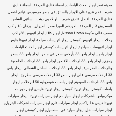
,
,
مدينه نصر ايجار احدث الباصات
اسماء فنادق الغردقة
اسماء فنادق
,
,
شرم
افخم عربية فان للايجار بالسائق في مصر مرسيدس فيانو
افضل
,
,
,
,
فنادق الغردقة
افضل فنادق شرم
البلو لاجون دهب
السائق
الشاص
,
,
,
,
المسروق 13
الغردقة
الغردقه
الفيزا مصر للطيران
اورفان 15 راكب
,
,
سقف عالي مكيفة Nissan Urvan
ايجار His
ايجار اتوبيس 28راكب
,
,
,
رحلات
ايجار اتوبيس كوستر
ايجار اتوبيسات سياحة ايجار تويوتا هايس
,
,
,
ايجار اتوبيسات سياحية
ايجار اتوبيسات كوستر
ايجار احدث الباصات
,
,
ايجار باص
ايجار باص 33 بأرخص سعر في مصر
ايجار باص 33 بسعر
,
,
رمزي
ايجار باص 33 لرحلات الاقصر
ايجار باص 33 لرحلات الجامعية
,
,
والرحلات المدرسية
ايجار باص 33 لرحلات الساحل الشمالي
ايجار باص
,
,
33 لرحلات مرسي علم
ايجار باص 33 لرحلات مرسي مطروح
ايجار
,
,
باص 33 للرحلات الصيفية
ايجار باصات شيفروليه 50 للرحلات
ايجار
,
,
,
باصات كوستر
ايجار تويوتا كوستر
ايجار تويوتا هايس
ايجار دورات
,
,
,
ميكروباص للشركات
ايجار سيارات
ايجار سيارات تويوتا
ايجار سيارات
,
,
,
تويوتا هايس 14 راكب
ايجار سيارات فان
ايجار سيارات لشركات البترول
,
,
,
ايجار سيارات نقل
ايجار سيارة في اسطنبول
ايجار كوستر
ايجار