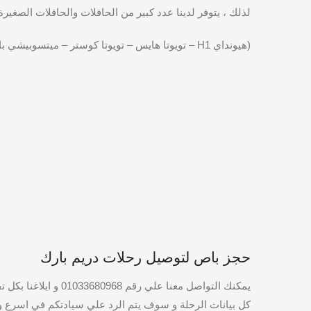
لذلك ، يتوفر لدينا عدد كبير من الحافلات والحافلات الصغير
(هيونداي H1 – تويوتا هايس – تويوتا كوستر – ميتسوبيشي باص 33 راكب – مرسيدس بوسير 50 ​​راكب)
حجز باص لتوصيل رحلات دريم بارك
يمكنك التواصل معن
كل بيانات الرحلة و سوف يتم الرد علي سيادتكم في اسرع وق