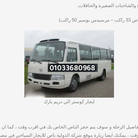
ة والشاحنات الصغيرة والحافلات.
ايجار كوستر الي دريم بارك
ا علي رقم 01033680968 و ابلاغنا بكل تفاصيل الرحلة و سوف يتم حجز الباص الخاص بك في اق
ت ، يمكنك ايضا زيارة موقع شركة الدولية باص للايجار السياحي في مصر –