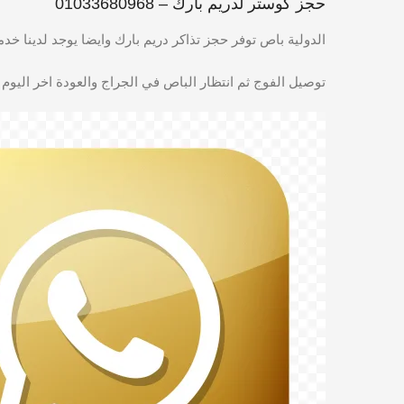
حجز كوستر لدريم بارك – 01033680968
الدولية باص توفر حجز تذاكر دريم بارك وايضا يوجد لدينا خدم
توصيل الفوج ثم انتظار الباص في الجراج والعودة اخر اليوم يمكنك ح