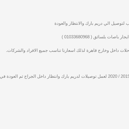
 بلسائق ( 01033680968 )
لات داخل وخارج قاهرة لذلك اسعارنا تناسب جميع الافراد والشركات.
يوجد لدينا باصات 50 راكب موديل 2014 / 2015 وايضا يوجد 2019 / 2020 لعمل توصيلات لدريم بارك 