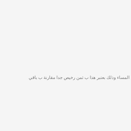
وانتظار داخل الجراج ثم العودة في المساء وذلك بعتبر هذا ب ثمن رخيص جدا مقارنة ب باقي