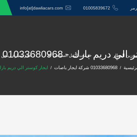
رمر
01005839672
info[at]dawliacars.com
م بارك - 01033680968 الدولية كار
موزين المطار
خدمات النقل السياحي
حجز سيارة / باص 
رئيسية
01033680968 شركة ايجار باصات
ايجار كوستر الي دريم بار