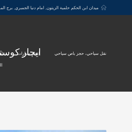
ميدان ابن الحكم حلمية الزيتون, امام دنيا الجمبري, برج الم
ايجار كوستر الي دري
نقل سياحي، حجز باص سياحي
ايجار سيارات
لي
ال