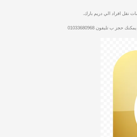
ات نقل افراد الي دريم بارك.
جز ب تليفون 01033680968