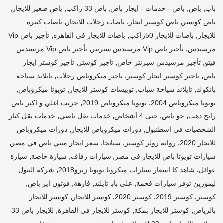
,
,
,
,
,
باب
باص
باص - خدمات - ايجار باص
باص 33 راكب
باص صغير للايجار
,
,
,
باص كوستر
باص كوستر ايجار
باصات رحلات للايجار
باصات كبيرة
,
,
,
للايجار
باصات للايجار 50راكب
باصات للايجار في القاهره
تأجير باص Vi̇p
,
,
مرسيدس
تأجير باص Vi̇p مرسيدس سبرنتر
تأجير باص Vi̇p مرسيدس
,
,
,
فيتو
تأجير مرسيدس سبرنتر خاص
تاجير كوستر
تاجير كوستر ايجار
,
,
,
باص
تاجير كوستر ايجار كوستر
تاجير ميكروباص رحلات
تايلاند سياحة
,
,
,
,
بانكوك
تايلاند سياحة شباب
توبيسات كوستر للايجار
تويوتا ميكروباص
,
,
تويوتا ميكروباص 2004
تويوتا ميكروباص 2019
جربت اغلي و اكبر باص
,
,
,
,
رايح دهب
جو باص
حتى 4 أشخاص
خدمات نقل باصي
خدمات نقل كبار
,
,
الشخصيات في اسطنبول
دورات ميكروباص للايجار
دورات ميكروباص
,
,
,
,
للايجار 2020
رواية رولر كوستر
سبانجا
سعر ايجار ميني باص في مصر
,
,
,
سيارات تويوتا باص للايجار في مصر
سيارات زفاف
سيارة خاصة
سيارة
,
,
عوائل
شاهد كا اسعار سيارات ميكروبا تويوتا زيرو2018
شركة البتول
,
,
,
,
ليموزين توفر سيارات فخمة
علي بابا تايلند
فارهة
فوتون اير باص
,
,
,
,
كوستر
كوستر 2019
كوستر 2020
كوستر للايجار
كوستر للايجار
,
,
,
بالرياض
كوستر للايجار بمكة
كوستر للايجار في القاهرة
للايجار باص 33