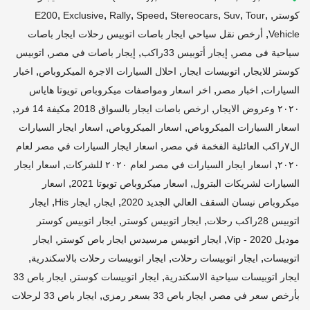
,
,
,
,
,
,
,
,
كوستر
Tour
Suv
Stereocars
Speed
Rally
Exclusive
E200
,
Vehicle
أرخص نقل سياحي ايجار باصات اتوبيس رحلات ايجار باصات
,
,
,
سياحية فى مصر
إيجار أتوبيس 33راكب
إيجار باصات في مصر
اتوبيس
,
,
,
كوستر للايجار
اتوبيسات ايجار
احلال السيارات الاجرة الميكروباص
اخبار
,
,
السيارات
اخبار مصر
اخر اسعار ومواصفات ميكروباص تويوتا هاياس
,
,
٢٠٢٠ وعروض الايجار
ارخص باصات ايجار بالسواق 2018 مكيفة 14 فرد
,
,
اسعار السيارات الميكروباص
اسعار الميكروباص
اسعار ايجار السيارات
,
ال٧راكب العائلية الفخمة في مصر
اسعار ايجار السيارات في مصر لعام
,
,
٢٠٢٠
اسعار ايجار السيارات في مصر لعام ٢٠٢٠ للشركات
اسعار ايجار
,
,
السيارات لشريكات البترول
اسعار ميكروباص تويوتا 2021
اسعار
,
,
,
ميكروباص نيسان السقف العالي الجديد 2020
ايجار
ايجار His
ايجار
,
,
اتوبيس 28راكب رحلات
ايجار اتوبيس كوستر
ايجار اتوبيس كوستر
,
,
موديل 2020 - Vip
ايجار اتوبيس مرسيدس ايجار باص كوستر
ايجار
,
,
,
اتوبيسات
ايجار اتوبيسات رحلات
ايجار اتوبيسات رحلات بالاسكندرية
,
,
ايجار اتوبيسات سياحية الاسكندرية
ايجار اتوبيسات كوستر
ايجار باص 33
,
,
بأرخص سعر في مصر
ايجار باص 33 بسعر رمزي
ايجار باص 33 لرحلات