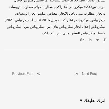
,
,
,
بسائق
للايجار باص 33 للرحلات لسياحية
مرسيدس سبرنتر خاص
,
,
مرسيدسe200 ميكروباص 14 راكب
مطار بانكوك
مطلوب اتوبيسات
,
,
,
,
للايجار
مطلوب ميني باص للايجار
مقناص
مكتب ايجار اتوبيسات
,
,
,
ميكروباص
ميكروباص 14 راكب موديل 2016 تقسيط
ميكروباص 2021
,
,
ميكروباص إحلال ايجار ميكروباص هاي اس
ميكروباص تيوتا
ميكروباص
,
,
قسط
ميكروباص للسفر
مينى باص 29 راكب
Previous Post
Next Post
اترك تعليقك ♥