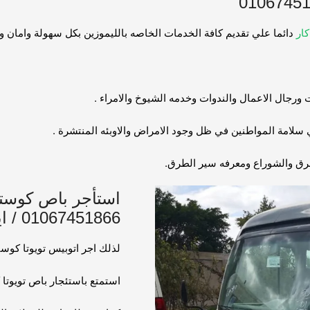
ار
دائما علي تقديم كافة الخدمات الخاصه بالليموزين بكل سهولة وامان و
رجال الاعمال والندوات وخدمه الشيوخ والامراء .
لامة المواطنين في ظل وجود الامراض والاوبئه المنتشرة .
طرق والشوراع ومعرفه سير الطرق.
استأجر باص كوست
01067451866 / ايجار كوستر الى مرسى مطروح
لذلك اجر اتوبيس تويوتا كو
استمتع باستئجار باص تويوتا 