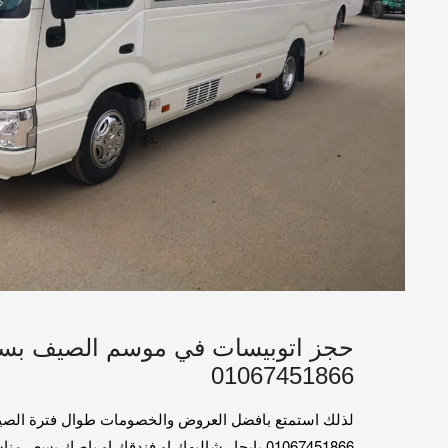
حجز اتوبيسات في موسم الصيف بس
01067451866
لذلك استمتع بافضل العروض والخصومات طوال فترة الصيف
01067451866 بايجار شاليهك او فندقك او باصك بسعر مناسب وعلي قد الايد .