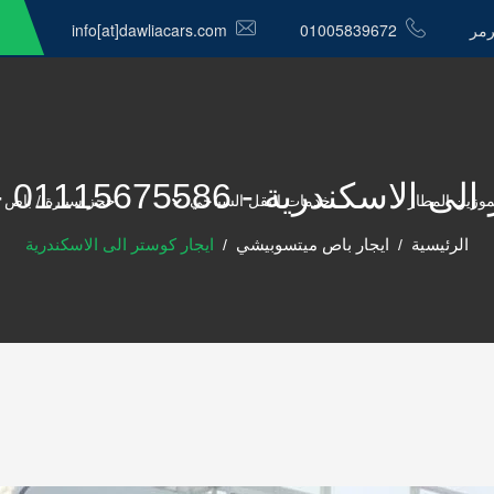
رمر
01005839672
info[at]dawliacars.com
درية - 01115675586 - الدولية كار
موزين المطار
خدمات النقل السياحي
حجز سيارة / باص 
الرئيسية
ايجار باص ميتسوبيشي
ايجار كوستر الى الاسكندرية