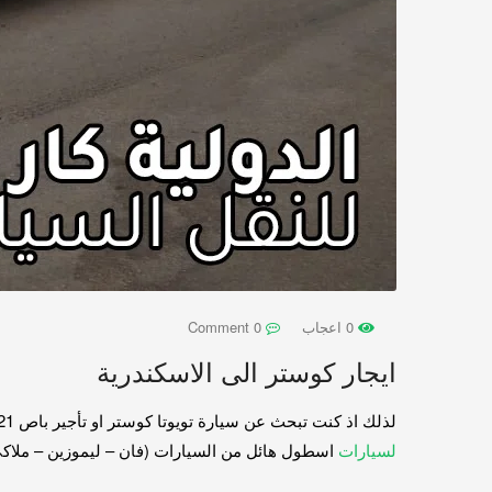
0 اعجاب
0 Comment
ايجار كوستر الى الاسكندرية
لذلك اذ كنت تبحث عن سيارة تويوتا كوستر او تأجير باص 21 راكب فانت هنا في المكان الصحيح لاستئجار باص 21 راكب موديل 2020، حيث توفر
لسيارات
اسطول هائل من السيارات (فان – ليموزين – ملاكي – اتوبيسات) ومن 