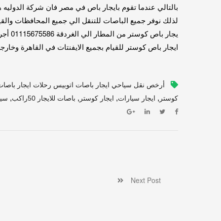
بالتالي عندما تقوم بايجار باص في مصر فان شركة الدوليه هي الشر
لذلك نوفر جميع الباصات للتنقل الي جميع المحافظات والقيا
يجار باص كوستر من المطار الي الغردقة 01115675586 أجر باص 24 راكب الي مدينة شرم الشيخ
ايجار باص كوستر للقيام بجميع الايفنتات في القاهرة وخارجها
أرخص نقل سياحي ايجار باصات اتوبيس رحلات ايجار باصا
,
,
,
,
كوستر
ايجار سيارات
ايجار كوستر
باصات للايجار 50راكب
سيا
Next Post