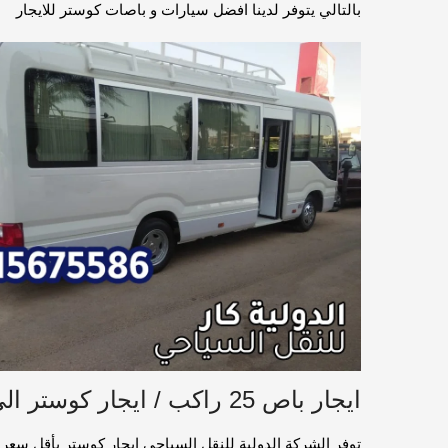
بالتالي يتوفر لدينا افضل سيارات و باصات كوستر للايجار
ايجار باص 25 راكب / ايجار كوستر الى الاسكندرية
توفر الشركة الدولية للنقل السياحي ايجار كوستر بأقل سع