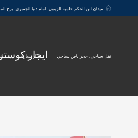
ميدان ابن الحكم حلمية الزيتون, امام دنيا الجمبري, برج الم
ايجار كوستر الى الاسكن
نقل سياحي، حجز باص سياحي
ايجار سيارات
لي