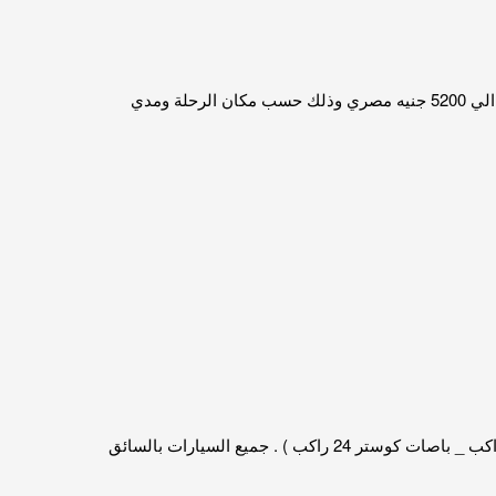
حسب خط سير الرحلة، فيترواح سعر ايجار باص هيونداي اتش وان 21 راكب ما بين 1200 جنيه مصري الي 5200 جنيه مصري وذلك حسب مكان الرحلة ومدي
خصومات للفترات واللمدد الطويلة. عن قيامها بتوفير جميع انواع السيارت ( ملاكي _ هيونداي اتش وان 7 راكب _ باصات هاي اس 14 راكب _ باصات كوستر 24 راكب ) . جميع السيارات بالسائق