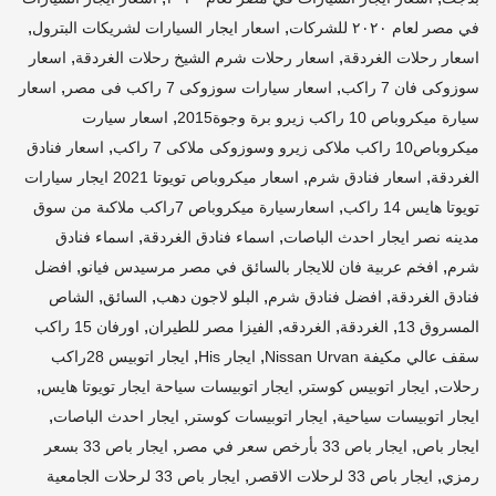
,
,
في مصر لعام ٢٠٢٠ للشركات
اسعار ايجار السيارات لشريكات البترول
,
,
اسعار رحلات الغردقة
اسعار رحلات شرم الشيخ رحلات الغردقة
اسعار
,
,
سوزوكى فان 7 راكب
اسعار سيارات سوزوكى 7 راكب فى مصر
اسعار
,
سيارة ميكروباص 10 راكب زيرو برة وجوة2015
اسعار سيارت
,
ميكروباص10 راكب ملاكى زيرو وسوزوكى ملاكى 7 راكب
اسعار فنادق
,
,
الغردقة
اسعار فنادق شرم
اسعار ميكروباص تويوتا 2021 ايجار سيارات
,
تويوتا هايس 14 راكب
اسعارسيارة ميكروباص 7راكب ملاكىة من سوق
,
,
مدينه نصر ايجار احدث الباصات
اسماء فنادق الغردقة
اسماء فنادق
,
,
شرم
افخم عربية فان للايجار بالسائق في مصر مرسيدس فيانو
افضل
,
,
,
,
فنادق الغردقة
افضل فنادق شرم
البلو لاجون دهب
السائق
الشاص
,
,
,
,
المسروق 13
الغردقة
الغردقه
الفيزا مصر للطيران
اورفان 15 راكب
,
,
سقف عالي مكيفة Nissan Urvan
ايجار His
ايجار اتوبيس 28راكب
,
,
,
رحلات
ايجار اتوبيس كوستر
ايجار اتوبيسات سياحة ايجار تويوتا هايس
,
,
,
ايجار اتوبيسات سياحية
ايجار اتوبيسات كوستر
ايجار احدث الباصات
,
,
ايجار باص
ايجار باص 33 بأرخص سعر في مصر
ايجار باص 33 بسعر
,
,
رمزي
ايجار باص 33 لرحلات الاقصر
ايجار باص 33 لرحلات الجامعية