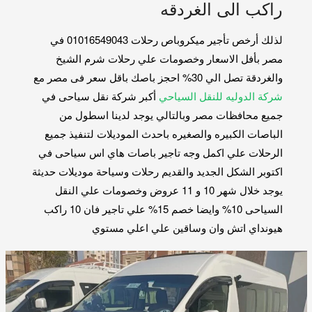
راكب الى الغردقه
لذلك أرخص تأجير ميكروباص رحلات 01016549043 في
مصر بأفل الاسعار وخصومات علي رحلات شرم الشيخ
والغردقة تصل الي 30% احجز باصك باقل سعر فى مصر مع
شركة الدوليه للنقل السياحي
أكبر شركة نقل سياحى في
جميع محافظات مصر وبالتالي يوجد لدينا اسطول من
الباصات الكبيره والصغيره باحدث الموديلات لتنفيذ جميع
الرحلات علي اكمل وجه تاجير باصات هاي اس سياحى في
اكتوبر الشكل الجديد والقديم رحلات وسياحة موديلات حديثة
يوجد خلال شهر 10 و 11 عروض وخصومات علي النقل
السياحى 10% وايضا خصم 15% علي تاجير فان 10 راكب
هيونداي اتش وان وساقين علي اعلي مستوي