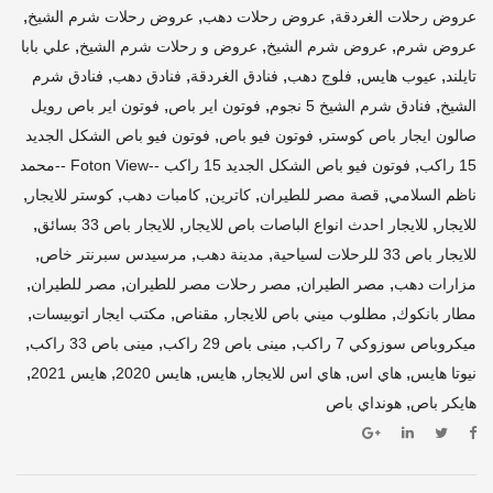
,
,
,
عروض رحلات الغردقة
عروض رحلات دهب
عروض رحلات شرم الشيخ
,
,
,
عروض شرم
عروض شرم الشيخ
عروض و رحلات شرم الشيخ
علي بابا
,
,
,
,
,
تايلند
عيوب هايس
فلوج دهب
فنادق الغردقة
فنادق دهب
فنادق شرم
,
,
,
الشيخ
فنادق شرم الشيخ 5 نجوم
فوتون اير باص
فوتون اير باص رويل
,
,
صالون ايجار باص كوستر
فوتون فيو باص
فوتون فيو باص الشكل الجديد
,
15 راكب
فوتون فيو باص الشكل الجديد 15 راكب --Foton View --محمد
,
,
,
,
,
ناظم السلامي
قصة مصر للطيران
كاترين
كامبات دهب
كوستر للايجار
,
,
,
للايجار
للايجار احدث انواع الباصات باص للايجار
للايجار باص 33 بسائق
,
,
,
للايجار باص 33 للرحلات لسياحية
مدينة دهب
مرسيدس سبرنتر خاص
,
,
,
,
مزارات دهب
مصر الطيران
مصر رحلات مصر للطيران
مصر للطيران
,
,
,
,
مطار بانكوك
مطلوب ميني باص للايجار
مقناص
مكتب ايجار اتوبيسات
,
,
,
ميكروباص سوزوكي 7 راكب
مينى باص 29 راكب
مينى باص 33 راكب
,
,
,
,
,
,
نيوتا هايس
هاي اس
هاي اس للايجار
هايس
هايس 2020
هايس 2021
,
هايكر باص
هونداي باص