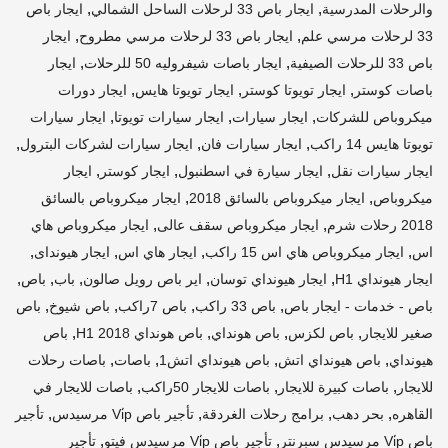
,
,
والرحلات المدرسية
ايجار باص 33 لرحلات الساحل الشمالي
ايجار باص
,
,
33 لرحلات مرسي علم
ايجار باص 33 لرحلات مرسي مطروح
ايجار
,
,
باص 33 للرحلات الصيفية
ايجار باصات شيفروليه 50 للرحلات
ايجار
,
,
,
باصات كوستر
ايجار تويوتا كوستر
ايجار تويوتا هايس
ايجار دورات
,
,
,
ميكروباص للشركات
ايجار سيارات
ايجار سيارات تويوتا
ايجار سيارات
,
,
,
تويوتا هايس 14 راكب
ايجار سيارات فان
ايجار سيارات لشركات البترول
,
,
,
ايجار سيارات نقل
ايجار سيارة في اسطنبول
ايجار كوستر
ايجار
,
,
ميكروباص
ايجار ميكروباص بالسائق 2018
ايجار ميكروباص بالسائق
,
,
2018 رحلات شرم
ايجار ميكروباص سقف عالى
ايجار ميكروباص هاي
,
,
,
,
اس
ايجار ميكروباص هاي اس 15 راكب
ايجار هاي اس
ايجار هيونداى
,
,
,
,
,
ايجار هيونداي H1
ايجار هيونداي توسان
اير باص رويل صالون
باب
باص
,
,
,
,
باص - خدمات - ايجار باص
باص 33 راكب
باص 7راكب
باص شيوخ
باص
,
,
,
,
صغير للايجار
باص لكزس
باص هونداي
باص هونداي H1 2018
باص
,
,
,
,
هيونداي
باص هيونداي اتش
باص هيونداي اتش1
باصات
باصات رحلات
,
,
,
للايجار
باصات كبيرة للايجار
باصات للايجار 50راكب
باصات للايجار في
,
,
,
,
القاهره
بحر دهب
برامج رحلات الغردقة
تأجير باص Vi̇p مرسيدس
تأجير
,
,
باص Vi̇p مرسيدس سبرنتر
تأجير باص Vi̇p مرسيدس فيتو
تأجير