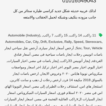
01016549043
لذلك عربيه حديثه شكل جديد كراسى طياره ستائر من كل
جانب مزوده بتكيف وشبكه لحمل الحقائب والامتعه
,
,
,
,
,
11 راكب
14 راكب
15 راكب
7 راكب
Automobile (industry)
,
,
,
,
,
,
,
,
Automobiles
Car
City
Drift
Exclusive
Rally
Speed
Stereocars
,
,
,
,
Vehicle
Tour
Suv
أرخص أسعار ايجار سيارة
أرخص نقل سياحي ايجار
,
باصات اتوبيس رحلات ايجار باصات سياحية فى مصر
أسعار فنادق
,
,
,
,
الغردقة
إيجار أتوبيس 33راكب
إيجار باصات في مصر
اخبار السيارات
,
,
,
اخبار اليوم
اخبار مصر اليوم
اخر اخبار تركيا
اخر اسعار ومواصفات
,
ميكروباص تويوتا هاياس ٢٠٢٠ وعروض الايجار
ارخص باصات ايجار
,
,
بالسواق 2018 مكيفة 14 فرد
ارخص رحلات ل دهب و سانت كاترين
,
,
استئجار هاي اس
استئناف رحلات الطيران إلى مصر
اسعار التويوتا الهاي
,
,
اس في مصر ٢٠٢٠ استلام فوري
اسعار السيارات الميكروباص
اسعار
,
ايجار السيارات ال٧راكب العائلية الفخمة في مصر
اسعار ايجار السيارات
,
,
بدجت
اسعار ايجار السيارات في مصر لعام ٢٠٢٠
اسعار ايجار السيارات