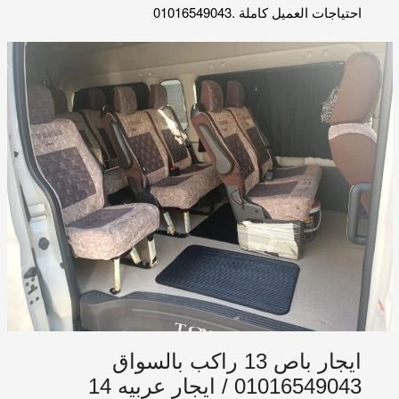
احتياجات العميل كاملة .01016549043
ايجار باص 13 راكب بالسواق
01016549043 / ايجار عربيه 14