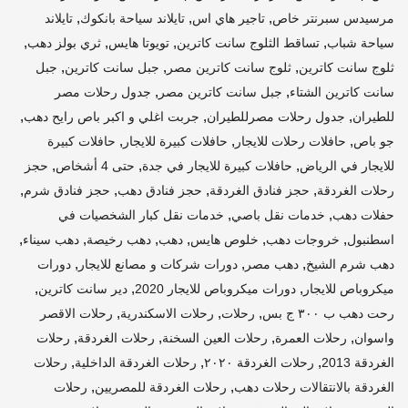
,
,
,
مرسيدس سبرنتر خاص
تاجير هاي اس
تايلاند سياحة بانكوك
تايلاند
,
,
,
,
سياحة شباب
تساقط الثلوج سانت كاترين
تويوتا هايس
ثري بولز دهب
,
,
,
ثلوج سانت كاترين
ثلوج سانت كاترين مصر
جبل سانت كاترين
جبل
,
,
سانت كاترين الشتاء
جبل سانت كاترين مصر
جدول رحلات مصر
,
,
,
للطيران
جدول رحلات مصرللطيران
جربت اغلي و اكبر باص رايح دهب
,
,
,
جو باص
حافلات رحلات للايجار
حافلات كبيرة للايجار
حافلات كبيرة
,
,
,
للايجار في الرياض
حافلات كبيرة للايجار في جدة
حتى 4 أشخاص
حجز
,
,
,
,
رحلات الغردقة
حجز فنادق الغردقة
حجز فنادق دهب
حجز فنادق شرم
,
,
حفلات دهب
خدمات نقل باصي
خدمات نقل كبار الشخصيات في
,
,
,
,
,
,
اسطنبول
خروجات دهب
خلوص هايس
دهب
دهب رخيصة
دهب سيناء
,
,
,
دهب شرم الشيخ
دهب مصر
دورات شركات و مصانع للايجار
دورات
,
,
,
ميكروباص للايجار
دورات ميكروباص للايجار 2020
دير سانت كاترين
,
,
,
رحت دهب ب ٣٠٠ ج بس
رحلات
رحلات الاسكندرية
رحلات الاقصر
,
,
,
,
واسوان
رحلات العمرة
رحلات العين السخنة
رحلات الغردقة
رحلات
,
,
,
الغردقة 2013
رحلات الغردقة ٢٠٢٠
رحلات الغردقة الداخلية
رحلات
,
,
الغردقة بالانتقالات رحلات دهب
رحلات الغردقة للمصريين
رحلات