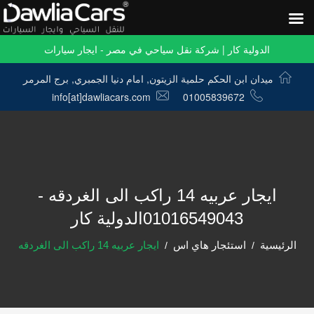
الدولية كار | شركة نقل سياحي في مصر - ايجار سيارات
ميدان ابن الحكم حلمية الزيتون, امام دنيا الجمبري, برج المرمر
info[at]dawliacars.com
01005839672
ايجار عربيه 14 راكب الى الغردقه -
01016549043الدولية كار
الرئيسية
استئجار هاي اس
ايجار عربيه 14 راكب الى الغردقه