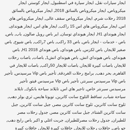
,
,
,
ايجار سيارات نقل
ايجار سيارة في اسطنبول
ايجار كوستر
ايجار
,
,
ميكروباص
ايجار ميكروباص بالسائق 2018
ايجار ميكروباص بالسائق
,
,
2018 رحلات شرم
ايجار ميكروباص سقف عالى
ايجار ميكروباص هاي
,
,
,
,
اس
ايجار ميكروباص هاي اس 15 راكب
ايجار هاي اس
ايجار هيونداى
,
,
,
,
,
ايجار هيونداي H1
ايجار هيونداي توسان
اير باص رويل صالون
باب
باص
,
,
,
,
باص - خدمات - ايجار باص
باص 33 راكب
باص 7راكب
باص شيوخ
باص
,
,
,
,
صغير للايجار
باص لكزس
باص هونداي
باص هونداي H1 2018
باص
,
,
,
,
هيونداي
باص هيونداي اتش
باص هيونداي اتش1
باصات
باصات رحلات
,
,
,
للايجار
باصات كبيرة للايجار
باصات للايجار 50راكب
باصات للايجار في
,
,
,
,
القاهره
بحر دهب
برامج رحلات الغردقة
تأجير باص Vi̇p مرسيدس
تأجير
,
,
باص Vi̇p مرسيدس سبرنتر
تأجير باص Vi̇p مرسيدس فيتو
تأجير
,
,
,
مرسيدس سبرنتر خاص
تاجير هاي اس
تايلاند سياحة بانكوك
تايلاند
,
,
,
,
سياحة شباب
تساقط الثلوج سانت كاترين
تويوتا هايس
ثري بولز دهب
,
,
,
ثلوج سانت كاترين
ثلوج سانت كاترين مصر
جبل سانت كاترين
جبل
,
,
سانت كاترين الشتاء
جبل سانت كاترين مصر
جدول رحلات مصر
,
,
,
للطيران
جدول رحلات مصرللطيران
جربت اغلي و اكبر باص رايح دهب
,
,
,
جو باص
حافلات رحلات للايجار
حافلات كبيرة للايجار
حافلات كبيرة