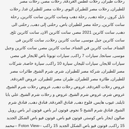
,
,
,
رحلات طيران
رحلات غطس الغردقة
رحلات مصر
رحلات مصر
,
,
,
للطيران
رحلات مصر للطيران اليوم
رحلات مصر للطيران غدا
رحلات
,
,
,
نايل كروز
رحلة دهب
رحلة دهب وسانت كاترين سانت كاترين
رحلة
,
,
,
سانت كاترين
رحلة مصر للطيران باص
رحلتى إلى دهب
رحلتى الى
,
,
,
,
دهب
سانت كاترين 2021 مصر
سانت كاترين الان
سانت كاترين ثلج
,
,
سانت كاترين جبل موسى
سانت كاترين رحلات
سانت كاترين فى
,
,
,
الشتاء
سانت كاترين في الشتاء
سانت كاترين مصر
سانت كاترين وجبل
,
,
,
,
موسى
سبانجا
سيارات 7 راكب
سيارات تويوتا باص للايجار في مصر
,
,
,
,
سيارات للايجار
سيارات لليجار
سيارة 10 راكب
سيارة خاصة
شركات
,
,
,
,
مصر للطيران
شركة مصر للطيران
شرم
شرم الشيخ
طائرات مصر
,
,
,
,
للطيران
طائرة مصر للطيران
طيران مصر للطيران
عروض الغردقة
,
,
,
عروض رحلات الغردقة
عروض رحلات دهب
عروض رحلات شرم الشيخ
,
,
,
عروض شرم
عروض شرم الشيخ
عروض و رحلات شرم الشيخ
علي بابا
,
,
,
,
,
تايلند
عيوب هايس
فلوج دهب
فنادق الغردقة
فنادق دهب
فنادق شرم
,
,
,
الشيخ
فنادق شرم الشيخ 5 نجوم
فوتون اير باص
فوتون اير باص رويل
,
,
صالون ايجار باص كوستر
فوتون فيو باص
فوتون فيو باص الشكل الجديد
,
15 راكب
فوتون فيو باص الشكل الجديد 15 راكب --Foton View --محمد