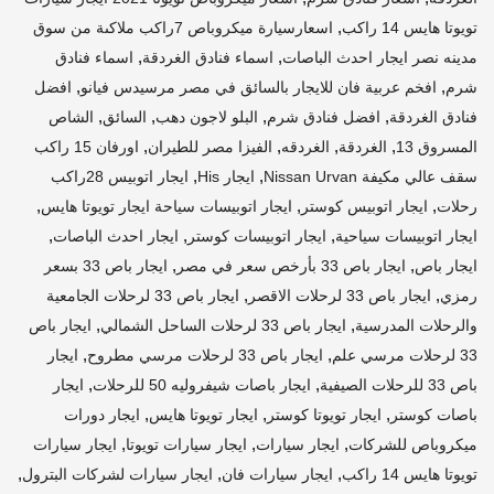
,
تويوتا هايس 14 راكب
اسعارسيارة ميكروباص 7راكب ملاكىة من سوق
,
,
مدينه نصر ايجار احدث الباصات
اسماء فنادق الغردقة
اسماء فنادق
,
,
شرم
افخم عربية فان للايجار بالسائق في مصر مرسيدس فيانو
افضل
,
,
,
,
فنادق الغردقة
افضل فنادق شرم
البلو لاجون دهب
السائق
الشاص
,
,
,
,
المسروق 13
الغردقة
الغردقه
الفيزا مصر للطيران
اورفان 15 راكب
,
,
سقف عالي مكيفة Nissan Urvan
ايجار His
ايجار اتوبيس 28راكب
,
,
,
رحلات
ايجار اتوبيس كوستر
ايجار اتوبيسات سياحة ايجار تويوتا هايس
,
,
,
ايجار اتوبيسات سياحية
ايجار اتوبيسات كوستر
ايجار احدث الباصات
,
,
ايجار باص
ايجار باص 33 بأرخص سعر في مصر
ايجار باص 33 بسعر
,
,
رمزي
ايجار باص 33 لرحلات الاقصر
ايجار باص 33 لرحلات الجامعية
,
,
والرحلات المدرسية
ايجار باص 33 لرحلات الساحل الشمالي
ايجار باص
,
,
33 لرحلات مرسي علم
ايجار باص 33 لرحلات مرسي مطروح
ايجار
,
,
باص 33 للرحلات الصيفية
ايجار باصات شيفروليه 50 للرحلات
ايجار
,
,
,
باصات كوستر
ايجار تويوتا كوستر
ايجار تويوتا هايس
ايجار دورات
,
,
,
ميكروباص للشركات
ايجار سيارات
ايجار سيارات تويوتا
ايجار سيارات
,
,
,
تويوتا هايس 14 راكب
ايجار سيارات فان
ايجار سيارات لشركات البترول