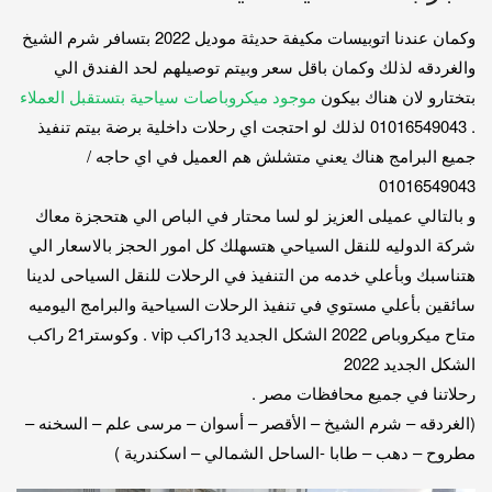
وكمان عندنا اتوبيسات مكيفة حديثة موديل 2022 بتسافر شرم الشيخ
والغردقه لذلك وكمان باقل سعر وبيتم توصيلهم لحد الفندق الي
بتختارو لان هناك بيكون
موجود ميكروباصات سياحية بتستقبل العملاء
. 01016549043 لذلك لو احتجت اي رحلات داخلية برضة بيتم تنفيذ
جميع البرامج هناك يعني متشلش هم العميل في اي حاجه /
01016549043
و بالتالي عميلى العزيز لو لسا محتار في الباص الي هتحجزة معاك
شركة الدوليه للنقل السياحي هتسهلك كل امور الحجز بالاسعار الي
هتناسبك وبأعلي خدمه من التنفيذ في الرحلات للنقل السياحى لدينا
سائقين بأعلي مستوي في تنفيذ الرحلات السياحية والبرامج اليوميه
متاح ميكروباص 2022 الشكل الجديد 13راكب vip . وكوستر21 راكب
الشكل الجديد 2022
رحلاتنا في جميع محافظات مصر .
(الغردقه – شرم الشيخ – الأقصر – أسوان – مرسى علم – السخنه –
مطروح – دهب – طابا -الساحل الشمالي – اسكندرية )