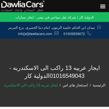
الدولية كار | شركة نقل سياحي في مصر - ايجار سيارات
ميدان ابن الحكم حلمية الزيتون, امام دنيا الجمبري, برج المرمر
info[at]dawliacars.com
01005839672
ايجار عربيه 13 راكب الى الاسكندريه -
01016549043الدولية كار
الرئيسية
استئجار هاي اس
ايجار عربيه 13 راكب الى الاسكندريه