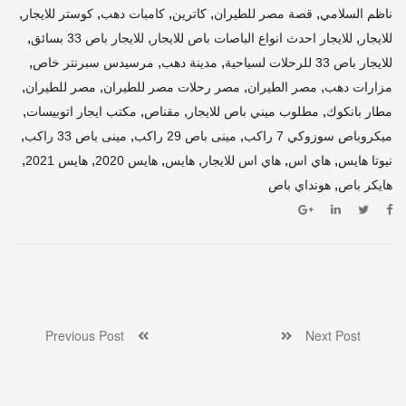
,
,
,
,
,
ناظم السلامي
قصة مصر للطيران
كاترين
كامبات دهب
كوستر للايجار
,
,
,
للايجار
للايجار احدث انواع الباصات باص للايجار
للايجار باص 33 بسائق
,
,
,
للايجار باص 33 للرحلات لسياحية
مدينة دهب
مرسيدس سبرنتر خاص
,
,
,
,
مزارات دهب
مصر الطيران
مصر رحلات مصر للطيران
مصر للطيران
,
,
,
,
مطار بانكوك
مطلوب ميني باص للايجار
مقناص
مكتب ايجار اتوبيسات
,
,
,
ميكروباص سوزوكي 7 راكب
مينى باص 29 راكب
مينى باص 33 راكب
,
,
,
,
,
,
نيوتا هايس
هاي اس
هاي اس للايجار
هايس
هايس 2020
هايس 2021
,
هايكر باص
هونداي باص
Previous Post
Next Post