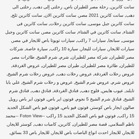
,
,
,
سانت كاترين
رحلة مصر للطيران باص
رحلتى إلى دهب
رحلتى الى
,
,
,
,
دهب
سانت كاترين 2021 مصر
سانت كاترين الان
سانت كاترين ثلج
,
,
سانت كاترين جبل موسى
سانت كاترين رحلات
سانت كاترين فى
,
,
,
الشتاء
سانت كاترين في الشتاء
سانت كاترين مصر
سانت كاترين وجبل
,
,
,
,
موسى
سبانجا
سيارات 7 راكب
سيارات تويوتا باص للايجار في مصر
,
,
,
,
سيارات للايجار
سيارات لليجار
سيارة 10 راكب
سيارة خاصة
شركات
,
,
,
,
مصر للطيران
شركة مصر للطيران
شرم
شرم الشيخ
طائرات مصر
,
,
,
,
للطيران
طائرة مصر للطيران
طيران مصر للطيران
عروض الغردقة
,
,
,
عروض رحلات الغردقة
عروض رحلات دهب
عروض رحلات شرم الشيخ
,
,
,
عروض شرم
عروض شرم الشيخ
عروض و رحلات شرم الشيخ
علي بابا
,
,
,
,
,
تايلند
عيوب هايس
فلوج دهب
فنادق الغردقة
فنادق دهب
فنادق شرم
,
,
,
الشيخ
فنادق شرم الشيخ 5 نجوم
فوتون اير باص
فوتون اير باص رويل
,
,
صالون ايجار باص كوستر
فوتون فيو باص
فوتون فيو باص الشكل الجديد
,
15 راكب
فوتون فيو باص الشكل الجديد 15 راكب --Foton View --محمد
,
,
,
,
,
ناظم السلامي
قصة مصر للطيران
كاترين
كامبات دهب
كوستر للايجار
,
,
,
للايجار
للايجار احدث انواع الباصات باص للايجار
للايجار باص 33 بسائق