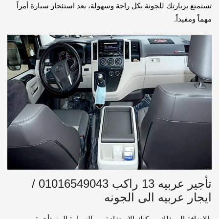
تستمتع بزيارتك للجونة بكل راحة وسهولة، يعد استئجار سيارة أمراً
مهماً ومفيداً.
تأجير عربيه 13 راكب 01016549043 /
ايجار عربيه الى الجونه
بالإضافة إلى ذلك، يمكنك الاستفادة من السيارة المستأجرة