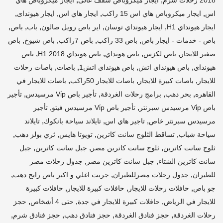
,
,
,
,
اس
ايجار ميكروباص هاي اس 15 راكب
ايجار هاي اس
ايجار هيونداى
,
,
,
,
,
ايجار هيونداي H1
ايجار هيونداي توسان
اير باص رويل صالون
باب
باص
,
,
,
,
باص - خدمات - ايجار باص
باص 33 راكب
باص 7راكب
باص شيوخ
باص
,
,
,
,
صغير للايجار
باص لكزس
باص هونداي
باص هونداي H1 2018
باص
,
,
,
,
هيونداي
باص هيونداي اتش
باص هيونداي اتش1
باصات
باصات رحلات
,
,
,
للايجار
باصات كبيرة للايجار
باصات للايجار 50راكب
باصات للايجار في
,
,
,
,
القاهره
بحر دهب
برامج رحلات الغردقة
تأجير باص Vi̇p مرسيدس
تأجير
,
,
باص Vi̇p مرسيدس سبرنتر
تأجير باص Vi̇p مرسيدس فيتو
تأجير
,
,
,
مرسيدس سبرنتر خاص
تاجير هاي اس
تايلاند سياحة بانكوك
تايلاند
,
,
,
,
سياحة شباب
تساقط الثلوج سانت كاترين
تويوتا هايس
ثري بولز دهب
,
,
,
ثلوج سانت كاترين
ثلوج سانت كاترين مصر
جبل سانت كاترين
جبل
,
,
سانت كاترين الشتاء
جبل سانت كاترين مصر
جدول رحلات مصر
,
,
,
للطيران
جدول رحلات مصرللطيران
جربت اغلي و اكبر باص رايح دهب
,
,
,
جو باص
حافلات رحلات للايجار
حافلات كبيرة للايجار
حافلات كبيرة
,
,
,
للايجار في الرياض
حافلات كبيرة للايجار في جدة
حتى 4 أشخاص
حجز
,
,
,
,
رحلات الغردقة
حجز فنادق الغردقة
حجز فنادق دهب
حجز فنادق شرم