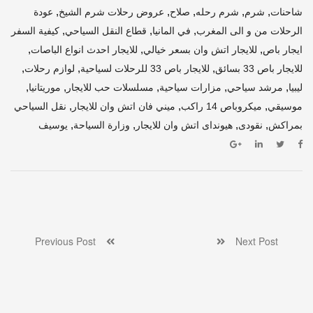
,
,
,
,
,
شاحنات
شرم
شرم رحله
صلاح
عروض رحلات شرم الشيخ
عودة
,
,
,
الرحلات من و الى المغرب
في المانيا
قطاع النقل السياحي
كيفية السفر
,
,
,
ايجار باص
للايجار اتش وان بسعر خيالي
للايجار احدث انواع الباصات
,
,
,
للايجار باص 33 بسائق
للايجار باص 33 للرحلات لسياحية
لوازم رحلات
,
,
,
,
,
ليبيا
مرشد سياحي
مزارات سياحية
مسلسلات حب للايجار
موريتانيا
,
,
,
موسيقي
ميكروباص 14 راكب
ميني فان اتش وان للايجار
نقل السياحي
,
,
,
,
بمراكش
نقودى
هيونداى اتش وان للايجار
وزارة السياحة
يوسيف
Previous Post
Next Post