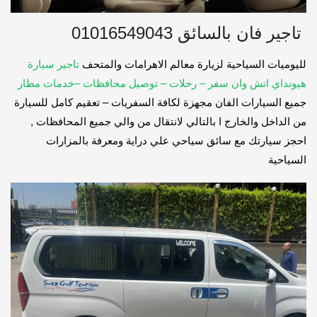
تاجير فان بالسائق 01016549043
لليوميات السياحية لزيارة معالم الاهرامات والمتحف
تاجير سيارة
هيونداي اتش وان سفر – رحلات – توصيل محافظات –خدمات مطار
جميع السيارات الفان مجهزة لكافة السفريات – تعقيم كامل للسيارة
من الداخل والخارج ا بالتالي لانتقال من والي جميع المحافظات ,
احجز سيارتك مع سائق سياحي علي دراية ومعرفة بالمزارات
السياحية