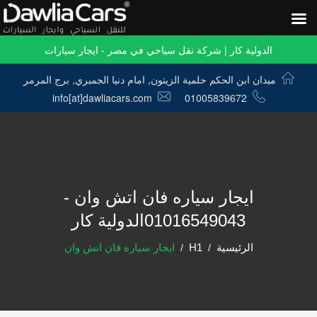
الدولية كار | شركة نقل سياحي في مصر - ايجار سيارات
ميدان ابن الحكم حلمية الزيتون, امام دنيا الجمبري, برج المرمر
info[at]dawliacars.com
01005839672
ايجار سياره فان اتش وان -
01016549043الدولية كار
الرئيسية
H1
ايجار سياره فان اتش وان