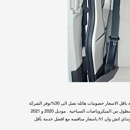
حجز باص سياحي لاي مكان داخل او خارج القاهره. حصري من الشركه الدوليه للنقل السياحي عربيات حديثه تنقلك لاي مكان ومحافظه باقل الاسعار خصومات هائله تصل الى 30%توفر الشركة
الدولية للنقل السياحي ارخص ايجار ميكروباص خاص سياحي بالسائق. لتنفيذ رحلات داخل القاهرة و خارج القاهرة. يوجد لدينا افضل اسظول من الميكروباصات السياحية . موديل 2020 و 2021
مناسبة لجميع الفئات و المجموعات وذلك حيث عدد الركاب او الأفراد.فيتوفر لدينا ايجار تويوتا هاي اس / ايجار تويوتا كوستر / ايجار هيونداي اتش وان h1 باسعار منافسه مع افضل خدمة بأقل