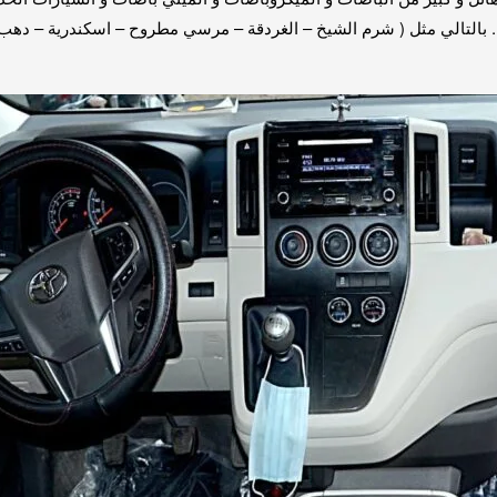
. بالتالي مثل ( شرم الشيخ – الغردقة – مرسي مطروح – اسكندرية – دهب 