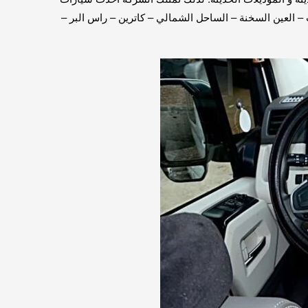
– العين السخنة – الساحل الشمالي – كاترين – راس البر –