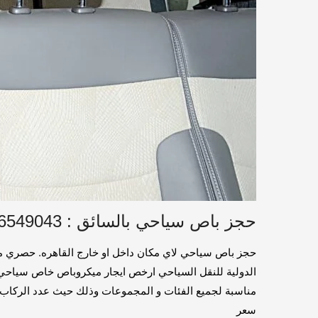
حجز باص سياحي بالسائق : 01016549043 / ايجار سياره داخل القاهره
سعر