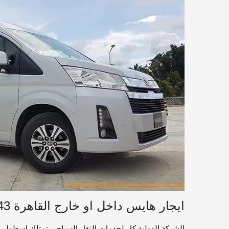
ايجار هايس داخل او خارج القاهرة 01016549043
الشركة الدولية كار لخدمات النقل السياحي تمتلك اسطول ها