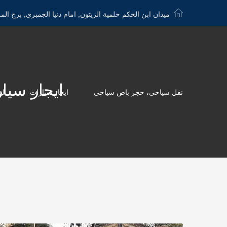
ميدان ابن الحكم حلمية الزيتون, امام دنيا الجمبري, برج الم
ايجار سياره داخل 
نقل سياحي، حجز باص سياحي
ايجار سيارات
لي