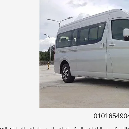
ئل و كبير من الباصات و الميكروباصات و الميني باصات و السيارات الحدي