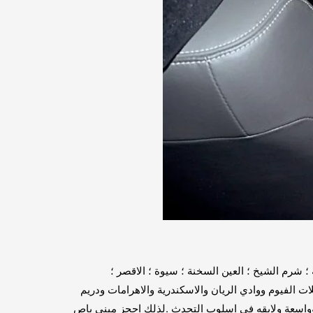
 شرم الشيخ ؛ العين السخنة ؛ سيوة ؛ الاقصر ؛
ت الفيوم ووادي الريان والاسكندرية والاهرامات ودريم
 وواسعة ولابقه في اسلوب التحدث .لذلك احجز ميني باص