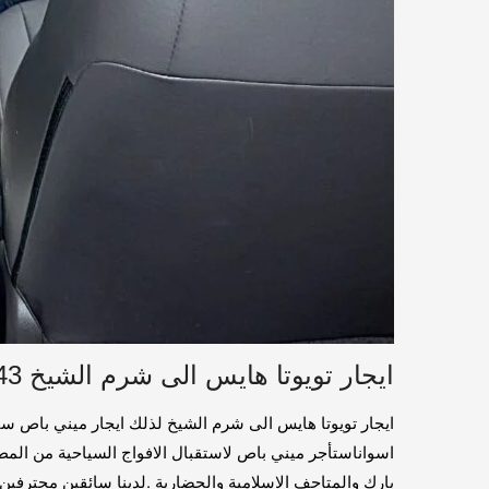
ايجار تويوتا هايس الى شرم الشيخ 01016549043
ايجار تويوتا هايس الى شرم الشيخ لذلك ايجار ميني باص سيا
اسواناستأجر ميني باص لاستقبال الافواج السياحية من المطا
بارك والمتاحف الاسلامية والحضارية .لدينا سائقين محترف