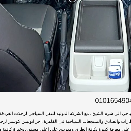
حي الى شرم الشيخ . مع الشركه الدوليه للنقل السياحي لرحلات الغردقة ؛
رات والفنادق والمنتجعات السياحية في القاهرة .اجر اتوبيس كوستر لرحلا
ين علي معرفة كبيرة بكافة الطرق ومدربين علي اعلي مستوي وخبرة كافية