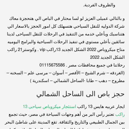
والظروف الفردية.
و بالتالي عميلى العزيز لو لسا محتار في الباص الي هتحجزة معاك
شركة الدوليه للنقل السياحي هتسهلك كل امور الحجز بالاسعار الي
هتناسبك وبأعلي خدمه من التنفيذ في الرحلات للنقل السياحى لدينا
سائقين بأعلي مستوي في تنفيذ الرحلات السياحية والبرامج اليوميه
متاح ميكروباص 2022 الشكل الجديد 13راكب vip . وكوستر21 راكب
الشكل الجديد 2022
رحلاتنا في جميع محافظات مصر . 01115675586
(الغردقه – شرم الشيخ – الأقصر – أسوان – مرسى علم – السخنه –
مطروح – دهب – طابا -الساحل الشمالي – اسكندرية )
حجز باص الى الساحل الشمالي
ايجار عربيه هايس 13 راكب
استئجار ميكروباص سياحى 13
راكب
تعتبر رأس البر من أهم وجهات السياحة في مصر، حيث تجمع
بين الجمال الطبيعي والتاريخ والثقافة. تقع المدينة على شاطئ البحر