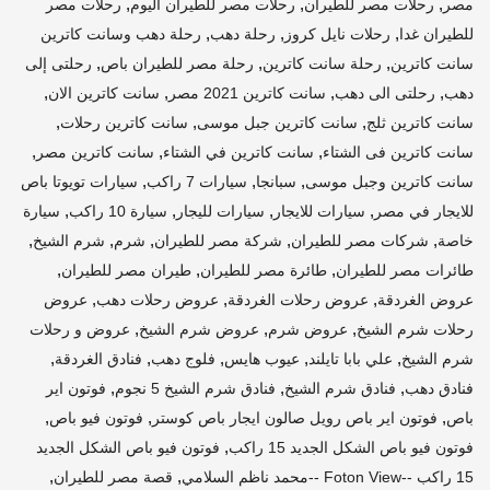
,
,
,
مصر
رحلات مصر للطيران
رحلات مصر للطيران اليوم
رحلات مصر
,
,
,
للطيران غدا
رحلات نايل كروز
رحلة دهب
رحلة دهب وسانت كاترين
,
,
,
سانت كاترين
رحلة سانت كاترين
رحلة مصر للطيران باص
رحلتى إلى
,
,
,
,
دهب
رحلتى الى دهب
سانت كاترين 2021 مصر
سانت كاترين الان
,
,
,
سانت كاترين ثلج
سانت كاترين جبل موسى
سانت كاترين رحلات
,
,
,
سانت كاترين فى الشتاء
سانت كاترين في الشتاء
سانت كاترين مصر
,
,
,
سانت كاترين وجبل موسى
سبانجا
سيارات 7 راكب
سيارات تويوتا باص
,
,
,
,
للايجار في مصر
سيارات للايجار
سيارات لليجار
سيارة 10 راكب
سيارة
,
,
,
,
,
خاصة
شركات مصر للطيران
شركة مصر للطيران
شرم
شرم الشيخ
,
,
,
طائرات مصر للطيران
طائرة مصر للطيران
طيران مصر للطيران
,
,
,
عروض الغردقة
عروض رحلات الغردقة
عروض رحلات دهب
عروض
,
,
,
رحلات شرم الشيخ
عروض شرم
عروض شرم الشيخ
عروض و رحلات
,
,
,
,
,
شرم الشيخ
علي بابا تايلند
عيوب هايس
فلوج دهب
فنادق الغردقة
,
,
,
فنادق دهب
فنادق شرم الشيخ
فنادق شرم الشيخ 5 نجوم
فوتون اير
,
,
,
باص
فوتون اير باص رويل صالون ايجار باص كوستر
فوتون فيو باص
,
فوتون فيو باص الشكل الجديد 15 راكب
فوتون فيو باص الشكل الجديد
,
,
15 راكب --Foton View --محمد ناظم السلامي
قصة مصر للطيران