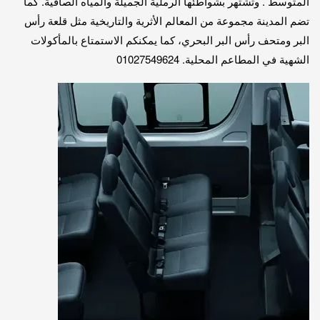
المتوسط . وتشتهر بشواطئها الرملية الجميلة والمياه الصافية. كما
تضم المدينة مجموعة من المعالم الأثرية والتاريخية مثل قلعة رأس
البر ومتحف رأس البر البحري، كما يمكنكم الاستمتاع بالمأكولات
الشهية في المطاعم المحلية. 01027549624