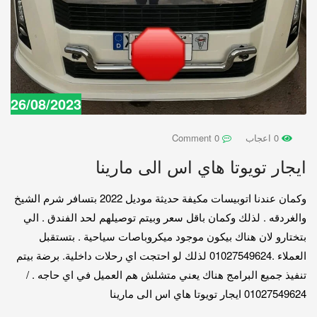
26/08/2023
0 اعجاب
0 Comment
ايجار تويوتا هاي اس الى مارينا
وكمان عندنا اتوبيسات مكيفة حديثة موديل 2022 بتسافر شرم الشيخ
والغردقه . لذلك وكمان باقل سعر وبيتم توصيلهم لحد الفندق . الي
بتختارو لان هناك بيكون موجود ميكروباصات سياحية . بتستقبل
العملاء .01027549624 لذلك لو احتجت اي رحلات داخلية. برضة بيتم
تنفيذ جميع البرامج هناك يعني متشلش هم العميل في اي حاجه . /
01027549624 ايجار تويوتا هاي اس الى مارينا