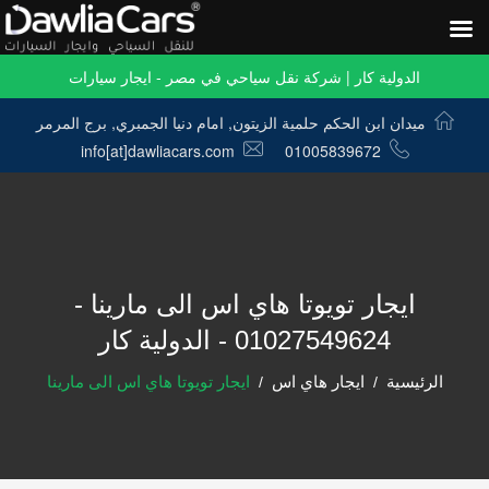
الدولية كار | شركة نقل سياحي في مصر - ايجار سيارات
ميدان ابن الحكم حلمية الزيتون, امام دنيا الجمبري, برج المرمر
info[at]dawliacars.com
01005839672
ايجار تويوتا هاي اس الى مارينا -
01027549624 - الدولية كار
الرئيسية
ايجار هاي اس
ايجار تويوتا هاي اس الى مارينا