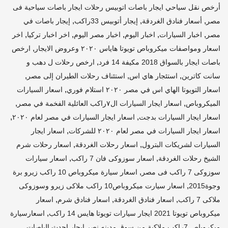
أرخص نقل سياحي ايجار باصات اتوبيس رحلات ايجار باصات سياحية فى
,
,
,
مصر
أسعار فنادق الغردقة
إيجار أتوبيس 33راكب
إيجار باصات في
,
,
,
,
,
مصر
اخبار السيارات
اخبار اليوم
اخبار مصر اليوم
اخر اخبار تركيا
اخر
,
اسعار ومواصفات ميكروباص تويوتا هاياس ٢٠٢٠ وعروض الايجار
ارخص
,
باصات ايجار بالسواق 2018 مكيفة 14 فرد
ارخص رحلات ل دهب و
,
,
,
سانت كاترين
استئجار هاي اس
استئناف رحلات الطيران إلى مصر
,
اسعار التويوتا الهاي اس في مصر ٢٠٢٠ استلام فوري
اسعار السيارات
,
,
الميكروباص
اسعار ايجار السيارات ال٧راكب العائلية الفخمة في مصر
,
,
اسعار ايجار السيارات بدجت
اسعار ايجار السيارات في مصر لعام ٢٠٢٠
,
اسعار ايجار السيارات في مصر لعام ٢٠٢٠ للشركات
اسعار ايجار
,
,
السيارات لشريكات البترول
اسعار رحلات الغردقة
اسعار رحلات شرم
,
,
الشيخ رحلات الغردقة
اسعار سوزوكى فان 7 راكب
اسعار سيارات
,
سوزوكى 7 راكب فى مصر
اسعار سيارة ميكروباص 10 راكب زيرو برة
,
وجوة2015
اسعار سيارت ميكروباص10 راكب ملاكى زيرو وسوزوكى
,
,
,
ملاكى 7 راكب
اسعار فنادق الغردقة
اسعار فنادق شرم
اسعار
,
ميكروباص تويوتا 2021 ايجار سيارات تويوتا هايس 14 راكب
اسعارسيارة
,
ميكروباص 7راكب ملاكىة من سوق مدينه نصر ايجار احدث الباصات