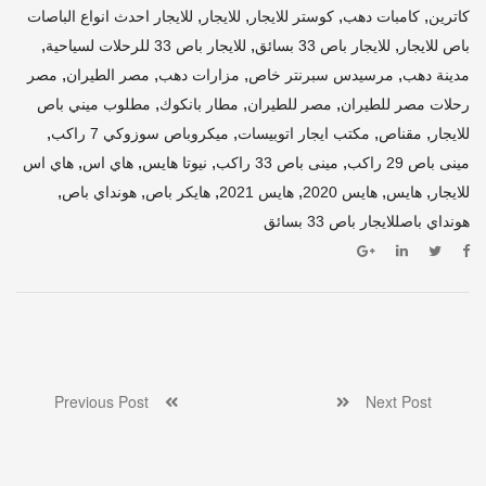
,
,
,
,
كاترين
كامبات دهب
كوستر للايجار
للايجار
للايجار احدث انواع الباصات
,
,
,
باص للايجار
للايجار باص 33 بسائق
للايجار باص 33 للرحلات لسياحية
,
,
,
,
مدينة دهب
مرسيدس سبرنتر خاص
مزارات دهب
مصر الطيران
مصر
,
,
,
رحلات مصر للطيران
مصر للطيران
مطار بانكوك
مطلوب ميني باص
,
,
,
,
للايجار
مقناص
مكتب ايجار اتوبيسات
ميكروباص سوزوكي 7 راكب
,
,
,
,
مينى باص 29 راكب
مينى باص 33 راكب
نيوتا هايس
هاي اس
هاي اس
,
,
,
,
,
,
للايجار
هايس
هايس 2020
هايس 2021
هايكر باص
هونداي باص
هونداي باصللايجار باص 33 بسائق
Previous Post
Next Post