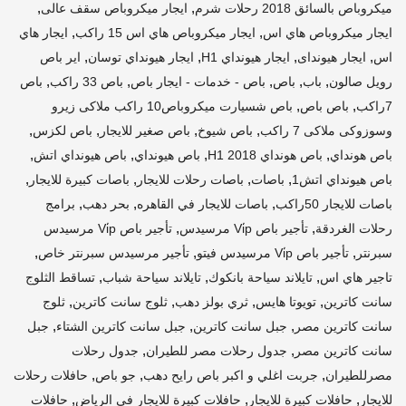
,
,
ميكروباص بالسائق 2018 رحلات شرم
ايجار ميكروباص سقف عالى
,
,
ايجار ميكروباص هاي اس
ايجار ميكروباص هاي اس 15 راكب
ايجار هاي
,
,
,
,
اس
ايجار هيونداى
ايجار هيونداي H1
ايجار هيونداي توسان
اير باص
,
,
,
,
,
رويل صالون
باب
باص
باص - خدمات - ايجار باص
باص 33 راكب
باص
,
,
7راكب
باص باص
باص شسيارت ميكروباص10 راكب ملاكى زيرو
,
,
,
,
وسوزوكى ملاكى 7 راكب
باص شيوخ
باص صغير للايجار
باص لكزس
,
,
,
,
باص هونداي
باص هونداي H1 2018
باص هيونداي
باص هيونداي اتش
,
,
,
,
باص هيونداي اتش1
باصات
باصات رحلات للايجار
باصات كبيرة للايجار
,
,
,
باصات للايجار 50راكب
باصات للايجار في القاهره
بحر دهب
برامج
,
,
رحلات الغردقة
تأجير باص Vi̇p مرسيدس
تأجير باص Vi̇p مرسيدس
,
,
,
سبرنتر
تأجير باص Vi̇p مرسيدس فيتو
تأجير مرسيدس سبرنتر خاص
,
,
,
تاجير هاي اس
تايلاند سياحة بانكوك
تايلاند سياحة شباب
تساقط الثلوج
,
,
,
,
سانت كاترين
تويوتا هايس
ثري بولز دهب
ثلوج سانت كاترين
ثلوج
,
,
,
سانت كاترين مصر
جبل سانت كاترين
جبل سانت كاترين الشتاء
جبل
,
,
سانت كاترين مصر
جدول رحلات مصر للطيران
جدول رحلات
,
,
,
مصرللطيران
جربت اغلي و اكبر باص رايح دهب
جو باص
حافلات رحلات
,
,
,
للايجار
حافلات كبيرة للايجار
حافلات كبيرة للايجار في الرياض
حافلات