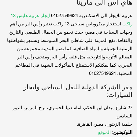
هاي اس الى مارينا
عربيه للايجار الى الاسكندريه 01027549624
ايجار عربيه هايس 13
راكب
استئجار ميكروباص سياحى 13 راكب تعتبر رأس البر من أهم
وجهات السياحة في مصر، حيث تجمع بين الجمال الطبيعي والتاريخ
والثقافة. تقع المدينة على شاطئ البحر المتوسط وتشتهر بشواطئها
الرملية الجميلة والمياه الصافية. كما تضم المدينة مجموعة من
المعالم الأثرية والتاريخية مثل قلعة رأس البر ومتحف رأس البر
البحري، كما يمكنكم الاستمتاع بالمأكولات الشهية في المطاعم
المحلية. 01027549624
مقر الشركة الدولية للنقل السياحي وايجار
السيارات:
27 شارع ميدان ابن الحكم، امام دنيا الجمبري، برج المرمر، الدور
السادس
حلمية الزيتون، مصر، القاهرة.
اللوكيشين
:
الموقع