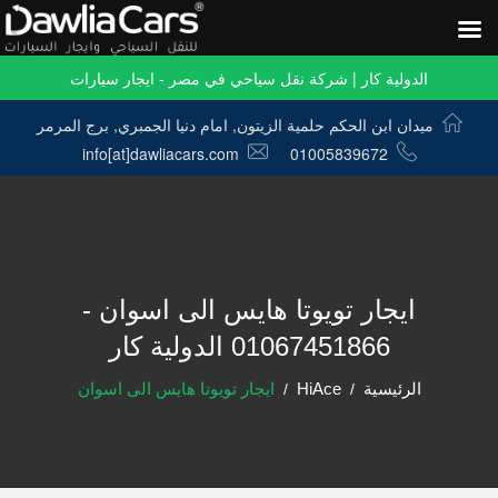
الدولية كار | شركة نقل سياحي في مصر - ايجار سيارات
ميدان ابن الحكم حلمية الزيتون, امام دنيا الجمبري, برج المرمر
info[at]dawliacars.com
01005839672
ايجار تويوتا هايس الى اسوان -
01067451866 الدولية كار
الرئيسية
HiAce
ايجار تويوتا هايس الى اسوان