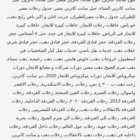
,
,
سانت كاترين الشتاء
جبل سانت كاترين مصر
جدول رحلات مصر
,
,
,
للطيران
جدول رحلات مصرللطيران
جربت اغلي و اكبر باص رايح دهب
,
,
,
جو باص
حافلات رحلات للايجار
حافلات كبيرة للايجار
حافلات كبيرة
,
,
,
للايجار في الرياض
حافلات كبيرة للايجار في جدة
حتى 4 أشخاص
حجز
,
,
,
,
رحلات الغردقة
حجز فنادق الغردقة
حجز فنادق دهب
حجز فنادق شرم
,
,
حفلات دهب
خدمات نقل باصي
خدمات نقل كبار الشخصيات في
,
,
,
,
,
,
اسطنبول
خروجات دهب
خلوص هايس
دهب
دهب رخيصة
دهب سيناء
,
,
,
دهب شرم الشيخ
دهب مصر
دورات شركات و مصانع للايجار
دورات
,
,
,
ميكروباص للايجار
دورات ميكروباص للايجار 2020
دير سانت كاترين
,
,
,
رحت دهب ب ٣٠٠ ج بس
رحلات
رحلات الاسكندرية
رحلات الاقصر
,
,
,
,
واسوان
رحلات العمرة
رحلات العين السخنة
رحلات الغردقة
رحلات
,
,
,
الغردقة 2013
رحلات الغردقة ٢٠٢٠
رحلات الغردقة الداخلية
رحلات
,
,
الغردقة بالانتقالات رحلات دهب
رحلات الغردقة للمصريين
رحلات
,
,
,
الغردقه
رحلات الي الغردقة
رحلات الي شرم الشيخ
رحلات بحرية
,
,
,
,
الغردقة
رحلات جوية
رحلات حول العالم
رحلات داخل الغردقة
رحلات
,
,
,
داخليه فى دهب
رحلات دهب بالانتقالات
رحلات دهب و سانت كاترين