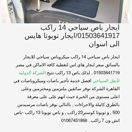
ايجار باص سياحي 14 راكب
01503641917/ايجار تويوتا هايس
الى اسوان
ايجار باص سياحي 14 راكب ميكروباص سياحي للايجار
بالسائق سعر ايجار هاي اس لتغطية كافة الاماكن في مصر
01503641719 , لذلك باص 13 راكب نتيح
الشركه الدوليه
للنقل السياحي
افضل خدمة تأجير باصات وميكروباصات في
القاهرة الشركة توفر سائقين ملتزمين ومحترمين وعلى
اعلى مستوى من الخبرة حيث انهم على على معرفة
بالطرق كاملة والاجراءات , بالتالي نوفر باصات مرسيدس
500 , و تويوتا كوستر23 راكب , و باص تويوتا 13 راكب -باص
اتش ون 7 راكب . 01067451866