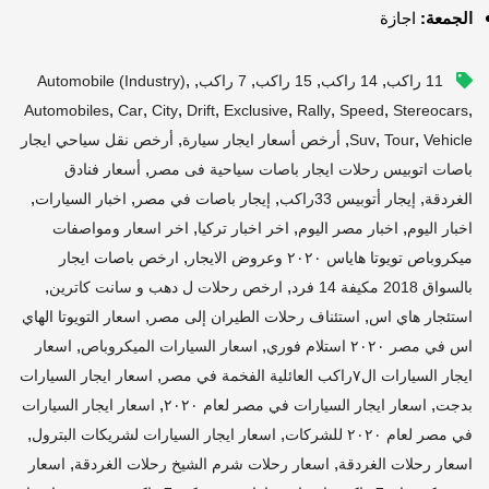
الجمعة:
اجازة
,
,
,
,
,
11 راكب
14 راكب
15 راكب
7 راكب
Automobile (industry)
,
,
,
,
,
,
,
,
Automobiles
Car
City
Drift
Exclusive
Rally
Speed
Stereocars
,
,
,
,
Vehicle
Tour
Suv
أرخص أسعار ايجار سيارة
أرخص نقل سياحي ايجار
,
باصات اتوبيس رحلات ايجار باصات سياحية فى مصر
أسعار فنادق
,
,
,
,
الغردقة
إيجار أتوبيس 33راكب
إيجار باصات في مصر
اخبار السيارات
,
,
,
اخبار اليوم
اخبار مصر اليوم
اخر اخبار تركيا
اخر اسعار ومواصفات
,
ميكروباص تويوتا هاياس ٢٠٢٠ وعروض الايجار
ارخص باصات ايجار
,
,
بالسواق 2018 مكيفة 14 فرد
ارخص رحلات ل دهب و سانت كاترين
,
,
استئجار هاي اس
استئناف رحلات الطيران إلى مصر
اسعار التويوتا الهاي
,
,
اس في مصر ٢٠٢٠ استلام فوري
اسعار السيارات الميكروباص
اسعار
,
ايجار السيارات ال٧راكب العائلية الفخمة في مصر
اسعار ايجار السيارات
,
,
بدجت
اسعار ايجار السيارات في مصر لعام ٢٠٢٠
اسعار ايجار السيارات
,
,
في مصر لعام ٢٠٢٠ للشركات
اسعار ايجار السيارات لشريكات البترول
,
,
اسعار رحلات الغردقة
اسعار رحلات شرم الشيخ رحلات الغردقة
اسعار