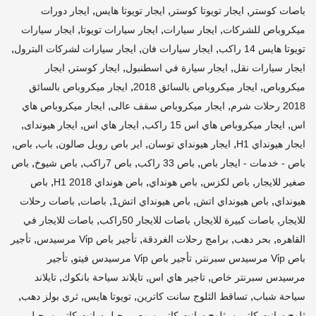
,
,
,
باصات كوستر
ايجار تويوتا كوستر
ايجار تويوتا هايس
ايجار دورات
,
,
,
ميكروباص للشركات
ايجار سيارات
ايجار سيارات تويوتا
ايجار سيارات
,
,
,
تويوتا هايس 14 راكب
ايجار سيارات فان
ايجار سيارات لشركات البترول
,
,
,
ايجار سيارات نقل
ايجار سيارة في اسطنبول
ايجار كوستر
ايجار
,
,
ميكروباص
ايجار ميكروباص بالسائق 2018
ايجار ميكروباص بالسائق
,
,
2018 رحلات شرم
ايجار ميكروباص سقف عالى
ايجار ميكروباص هاي
,
,
,
,
اس
ايجار ميكروباص هاي اس 15 راكب
ايجار هاي اس
ايجار هيونداى
,
,
,
,
,
ايجار هيونداي H1
ايجار هيونداي توسان
اير باص رويل صالون
باب
باص
,
,
,
,
باص - خدمات - ايجار باص
باص 33 راكب
باص 7راكب
باص شيوخ
باص
,
,
,
,
صغير للايجار
باص لكزس
باص هونداي
باص هونداي H1 2018
باص
,
,
,
,
هيونداي
باص هيونداي اتش
باص هيونداي اتش1
باصات
باصات رحلات
,
,
,
للايجار
باصات كبيرة للايجار
باصات للايجار 50راكب
باصات للايجار في
,
,
,
,
القاهره
بحر دهب
برامج رحلات الغردقة
تأجير باص Vi̇p مرسيدس
تأجير
,
,
باص Vi̇p مرسيدس سبرنتر
تأجير باص Vi̇p مرسيدس فيتو
تأجير
,
,
,
مرسيدس سبرنتر خاص
تاجير هاي اس
تايلاند سياحة بانكوك
تايلاند
,
,
,
,
سياحة شباب
تساقط الثلوج سانت كاترين
تويوتا هايس
ثري بولز دهب
,
,
,
ثلوج سانت كاترين
ثلوج سانت كاترين مصر
جبل سانت كاترين
جبل