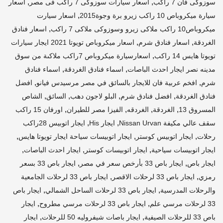
,
,
سوزوكى فان 7 راكب
اسعار سيارات سوزوكى 7 راكب فى مصر
اسعار
,
سيارة ميكروباص 10 راكب زيرو برة وجوة2015
اسعار سيارت
,
ميكروباص10 راكب ملاكى زيرو وسوزوكى ملاكى 7 راكب
اسعار فنادق
,
,
الغردقة
اسعار فنادق شرم
اسعار ميكروباص تويوتا 2021 ايجار سيارات
,
تويوتا هايس 14 راكب
اسعارسيارة ميكروباص 7راكب ملاكىة من سوق
,
,
مدينه نصر ايجار احدث الباصات
اسماء فنادق الغردقة
اسماء فنادق
,
,
شرم
افخم عربية فان للايجار بالسائق في مصر مرسيدس فيانو
افضل
,
,
,
,
فنادق الغردقة
افضل فنادق شرم
البلو لاجون دهب
السائق
الشاص
,
,
,
,
المسروق 13
الغردقة
الغردقه
الفيزا مصر للطيران
اورفان 15 راكب
,
,
سقف عالي مكيفة Nissan Urvan
ايجار His
ايجار اتوبيس 28راكب
,
,
,
رحلات
ايجار اتوبيس كوستر
ايجار اتوبيسات سياحة ايجار تويوتا هايس
,
,
,
ايجار اتوبيسات سياحية
ايجار اتوبيسات كوستر
ايجار احدث الباصات
,
,
ايجار باص
ايجار باص 33 بأرخص سعر في مصر
ايجار باص 33 بسعر
,
,
رمزي
ايجار باص 33 لرحلات الاقصر
ايجار باص 33 لرحلات الجامعية
,
,
والرحلات المدرسية
ايجار باص 33 لرحلات الساحل الشمالي
ايجار باص
,
,
33 لرحلات مرسي علم
ايجار باص 33 لرحلات مرسي مطروح
ايجار
,
,
باص 33 للرحلات الصيفية
ايجار باصات شيفروليه 50 للرحلات
ايجار