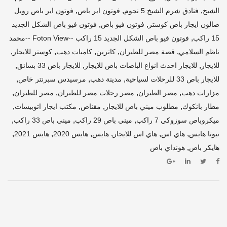
,
,
,
الشيخ
فنادق شرم الشيخ 5 نجوم
فوتون اير باص
فوتون اير باص رويل
,
,
صالون ايجار باص كوستر
فوتون فيو باص
فوتون فيو باص الشكل الجديد
,
15 راكب
فوتون فيو باص الشكل الجديد 15 راكب --Foton View --محمد
,
,
,
,
,
ناظم السلامي
قصة مصر للطيران
كاترين
كامبات دهب
كوستر للايجار
,
,
,
للايجار
للايجار احدث انواع الباصات باص للايجار
للايجار باص 33 بسائق
,
,
,
للايجار باص 33 للرحلات لسياحية
مدينة دهب
مرسيدس سبرنتر خاص
,
,
,
,
مزارات دهب
مصر الطيران
مصر رحلات مصر للطيران
مصر للطيران
,
,
,
,
مطار بانكوك
مطلوب ميني باص للايجار
مقناص
مكتب ايجار اتوبيسات
,
,
,
ميكروباص سوزوكي 7 راكب
مينى باص 29 راكب
مينى باص 33 راكب
,
,
,
,
,
,
نيوتا هايس
هاي اس
هاي اس للايجار
هايس
هايس 2020
هايس 2021
,
هايكر باص
هونداي باص