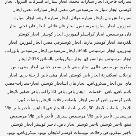
,
,
سيارات فاخرة
ايجار سيارات فخمة
ايجار سيارات لشركات البترول ايجار
,
,
,
كوستر
ايجار سيارات مرسيدس في مصر
ايجار سيارات مصر
ايجار
,
,
,
سيارة اتش وان
ايجار سيارة عوائل
ايجار سيارة فارهة
ايجار سيارة
,
,
,
,
ليموزين
ايجار سيارة مرسيدس
ايجار فان عائلي
ايجار فان فخم
ايجار
,
,
,
فان مرسيدس
ايجار كرايسلر ليموزين
ايجار كوستر
ايجار كوستر
,
,
,
,
للغردقة
ايجار كوستر مارينا
ايجار كوسترفي مصر
ايجار لموزين
ايجار
,
,
,
ليموزين
ايجار مرسيدس S450
ايجار مرسيدس ايجار مرسيدس بانوراما
,
,
ايجار مرسيدس مع السواق
ايجار ميكروباص بالسائق 2018
ايجار
,
,
ميكروباص سقف عالى
ايجار ميني باص بسعر خيالي
ايجار ميني باص
,
,
لرحلات اسكندرية ايجار باص كوستر
ايجار ميني باص لرحلة دريم
ايجار
,
,
,
هاي اس ايجار ميكروباص
ايجار هاي اسايجار كوستر
ايجار-سيارات-مصر
,
,
,
,
,
باب
باص
باص - خدمات - ايجار باص
باص 33 راكب
باص صغير للايجار
,
,
,
باص كوستر
باص كوستر ايجار
باصات رحلات للايجار
باصات كبيرة
,
,
,
للايجار
باصات للايجار 50راكب
باصات للايجار في القاهره
تأجير باص Vi̇p
,
,
مرسيدس
تأجير باص Vi̇p مرسيدس سبرنتر
تأجير باص Vi̇p مرسيدس
,
,
,
,
فيتو
تاجير كوستر
تاجير كوستر ايجار باص
تاجير كوستر ايجار كوستر
,
,
,
تاجير ميكروباص رحلات
توبيسات كوستر للايجار
تويوتا ميكروباص
تويوتا