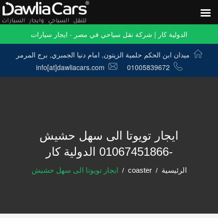
الدولية كار | شركة نقل سياحي في مصر - ايجار سيارات
ميدان ابن الحكم حلمية الزيتون, امام دنيا الجمبري, برج المرمر
info[at]dawliacars.com
01005839672
ايجار تويوتا الى سهل حشيش
-01067451866 الدولية كار
الرئيسية
coaster
ايجار تويوتا الى سهل حشيش