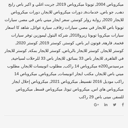
,
,
ميكروباص 2004
تويوتا ميكروباص 2019
جربت اغلي و اكبر باص رايح
,
,
,
,
دهب
جو باص
خدماتa
دورات ميكروباص للايجار
دورات ميكروباص
,
,
,
للايجار 2020
رواية رولر كوستر
سعر ايجار ميني باص في مصر
سيارات
,
,
,
تويوتا باص للايجار في مصر
سيارات زفاف
سيارة عوائل
شاهد كا اسعار
,
سيارات ميكروبا تويوتا زيرو2018
شركة البتول ليموزين توفر سيارات
,
,
,
,
,
,
فخمة
فارهة
فوتون اير باص
كوستر
كوستر 2019
كوستر 2020
,
,
,
كوستر للايجار
كوستر للايجار بالرياض
كوستر للايجار بمكة
كوستر للايجار
,
,
,
في القاهرة
للايجار باص 33 بسائق
للايجار باص 33 للرحلات لسياحية
,
,
مرسيدسe200 ميكروباص 14 راكب
مطلوب اتوبيسات للايجار
مطلوب
,
,
,
ميني باص للايجار
مكتب ايجار اتوبيسات
ميكروباص
ميكروباص 14
,
,
راكب موديل 2016 تقسيط
ميكروباص 2021
ميكروباص إحلال ايجار
,
,
,
ميكروباص هاي اس
ميكروباص تيوتا
ميكروباص قسط
ميكروباص
,
للسفر
مينى باص 29 راكب