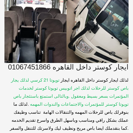
ايجار كوستر داخل القاهره 01067451866
لذلك ايجار كوستر داخل القاهره ايجار
تويوتا 21 كرسي لذلك يجار
باص كوستر للرحلات لذلك اجر اتوبيس تويوتا كوستر لخدمات
المؤتمرات بسعر بسيط ومعقول .وبالتالى استمتع باستئجار باص
تويوتا كوستر للمؤتمرات والاجتماعات والندوات المهمه
.لذلك ما
بنوفرلك باص للرحلات المهمه والتنقالات الهامة تناسب وظيفك
عملك بشكل راقي ومناسب وباسهل الطرق واسرع تقديم الخدمه
.كما بنقدملك ايضا باص مريح ونظيف ليك ولاسرتك للتنقل والسفر