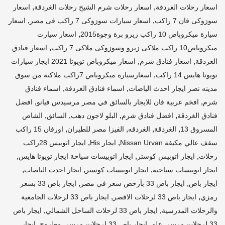
,
,
اسعار رحلات الغردقة
اسعار رحلات شرم الشيخ رحلات الغردقة
اسعار
,
,
سوزوكى فان 7 راكب
اسعار سيارات سوزوكى 7 راكب فى مصر
اسعار
,
سيارة ميكروباص 10 راكب زيرو برة وجوة2015
اسعار سيارت
,
ميكروباص10 راكب ملاكى زيرو وسوزوكى ملاكى 7 راكب
اسعار فنادق
,
,
الغردقة
اسعار فنادق شرم
اسعار ميكروباص تويوتا 2021 ايجار سيارات
,
تويوتا هايس 14 راكب
اسعارسيارة ميكروباص 7راكب ملاكىة من سوق
,
,
مدينه نصر ايجار احدث الباصات
اسماء فنادق الغردقة
اسماء فنادق
,
,
شرم
افخم عربية فان للايجار بالسائق في مصر مرسيدس فيانو
افضل
,
,
,
,
فنادق الغردقة
افضل فنادق شرم
البلو لاجون دهب
السائق
الشاص
,
,
,
,
المسروق 13
الغردقة
الغردقه
الفيزا مصر للطيران
اورفان 15 راكب
,
,
سقف عالي مكيفة Nissan Urvan
ايجار His
ايجار اتوبيس 28راكب
,
,
,
رحلات
ايجار اتوبيس كوستر
ايجار اتوبيسات سياحة ايجار تويوتا هايس
,
,
,
ايجار اتوبيسات سياحية
ايجار اتوبيسات كوستر
ايجار احدث الباصات
,
,
ايجار باص
ايجار باص 33 بأرخص سعر في مصر
ايجار باص 33 بسعر
,
,
رمزي
ايجار باص 33 لرحلات الاقصر
ايجار باص 33 لرحلات الجامعية
,
,
والرحلات المدرسية
ايجار باص 33 لرحلات الساحل الشمالي
ايجار باص
,
,
33 لرحلات مرسي علم
ايجار باص 33 لرحلات مرسي مطروح
ايجار