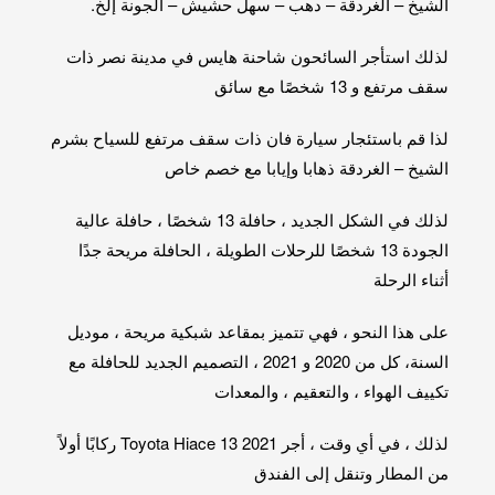
الشيخ – الغردقة – دهب – سهل حشيش – الجونة إلخ.
لذلك استأجر السائحون شاحنة هايس في مدينة نصر ذات
سقف مرتفع و 13 شخصًا مع سائق
لذا قم باستئجار سيارة فان ذات سقف مرتفع للسياح بشرم
الشيخ – الغردقة ذهابا وإيابا مع خصم خاص
لذلك في الشكل الجديد ، حافلة 13 شخصًا ، حافلة عالية
الجودة 13 شخصًا للرحلات الطويلة ، الحافلة مريحة جدًا
أثناء الرحلة
على هذا النحو ، فهي تتميز بمقاعد شبكية مريحة ، موديل
السنة، كل من 2020 و 2021 ، التصميم الجديد للحافلة مع
تكييف الهواء ، والتعقيم ، والمعدات
لذلك ، في أي وقت ، أجر Toyota Hiace 13 2021 ركابًا أولاً
من المطار وتنقل إلى الفندق