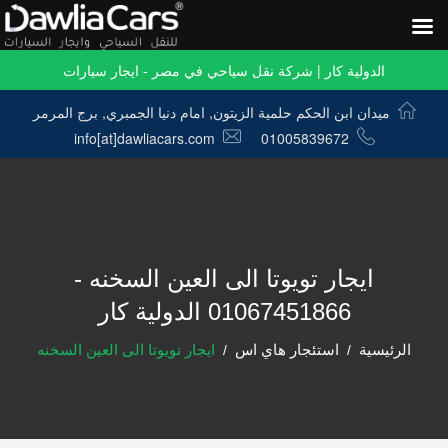
الدولية كار | شركة نقل سياحي في مصر - ايجار سيارات
ميدان ابن الحكم حلمية الزيتون, امام دنيا الجمبري, برج المرمر
info[at]dawliacars.com
01005839672
ايجار تويوتا الى العين السخنه -
01067451866 الدولية كار
الرئيسية
استئجار هاي اس
ايجار تويوتا الى العين السخنه