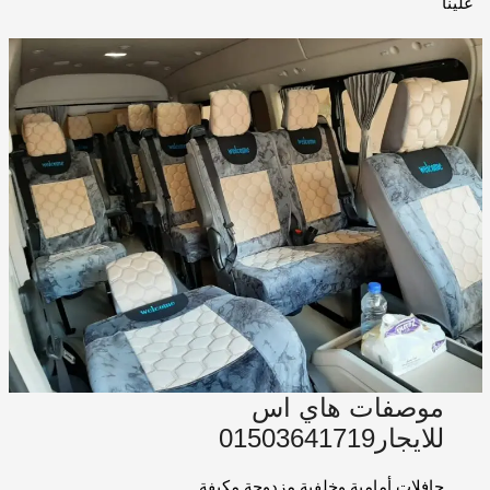
علينا
موصفات هاي اس
للايجار01503641719
حافلات أمامية وخلفية مزدوجة مكيفة