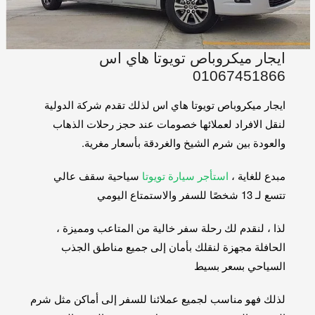
ايجار ميكروباص تويوتا هاي اس
01067451866
ايجار ميكروباص تويوتا هاي اس لذلك تقدم شركة الدولية
لنقل الافراد لعملائها خصومات عند حجز رحلات الذهاب
والعودة بين شرم الشيخ والغردقة بأسعار مغرية.
مبدع للغاية ،
استأجر سيارة تويوتا
سياحية سقف عالي
تتسع لـ 13 شخصًا للسفر والاستمتاع اليومي
لذا ، لنقدم لك رحلة سفر خالية من المتاعب ومميزة ،
الحافلة مجهزة لنقلك بأمان إلى جميع مناطق الجذب
السياحي بسعر بسيط
لذلك فهو مناسب لجميع عملائنا للسفر إلى أماكن مثل شرم