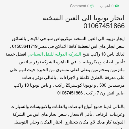
0 اعجاب
0 Comment
ايجار تويوتا الى العين السخنه
01067451866
ايجار تويوتا الى العين السخنه ميكروباص سياحي للايجار بالسائق
سعر ايجار هاي اس لتغطية كافة الاماكن في مصر 01503641719 ,
لذلك باص 13 راكب نتيح
الشركه الدوليه للنقل السياحي
افضل خدمة
تأجير باصات وميكروباصات في القاهرة الشركة توفر سائقين
ملتزمين ومحترمين وعلى اعلى مستوى من الخبرة حيث انهم على
على معرفة بالطرق كاملة والاجراءات , بالتالي نوفر باصات
مرسيدس 500 , و تويوتا كوستر23 راكب , و باص تويوتا 13 راكب
-باص اتش ون 7 راكب . 01067451866
بالتالي لدينا جميع أنواع الباصات والفانات والاتوبيسات والسيارات
وعربيات الزفاف , بأقل الاسعار , سعر ايجار هاي اس من الشركة
الدولية كار معك لاي مكان بتختارو , اختار المكان وخلي التوصيل