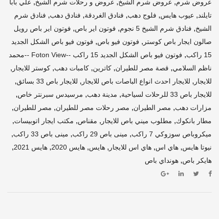
,
,
,
عروض شرم
عروض شرم الشيخ
عروض و رحلات شرم الشيخ
علي بابا
,
,
,
,
,
تايلند
عيوب هايس
فلوج دهب
فنادق الغردقة
فنادق دهب
فنادق شرم
,
,
,
الشيخ
فنادق شرم الشيخ 5 نجوم
فوتون اير باص
فوتون اير باص رويل
,
,
صالون ايجار باص كوستر
فوتون فيو باص
فوتون فيو باص الشكل الجديد
,
15 راكب
فوتون فيو باص الشكل الجديد 15 راكب --Foton View --محمد
,
,
,
,
,
ناظم السلامي
قصة مصر للطيران
كاترين
كامبات دهب
كوستر للايجار
,
,
,
للايجار
للايجار احدث انواع الباصات باص للايجار
للايجار باص 33 بسائق
,
,
,
للايجار باص 33 للرحلات لسياحية
مدينة دهب
مرسيدس سبرنتر خاص
,
,
,
,
مزارات دهب
مصر الطيران
مصر رحلات مصر للطيران
مصر للطيران
,
,
,
,
مطار بانكوك
مطلوب ميني باص للايجار
مقناص
مكتب ايجار اتوبيسات
,
,
,
ميكروباص سوزوكي 7 راكب
مينى باص 29 راكب
مينى باص 33 راكب
,
,
,
,
,
,
نيوتا هايس
هاي اس
هاي اس للايجار
هايس
هايس 2020
هايس 2021
,
هايكر باص
هونداي باص