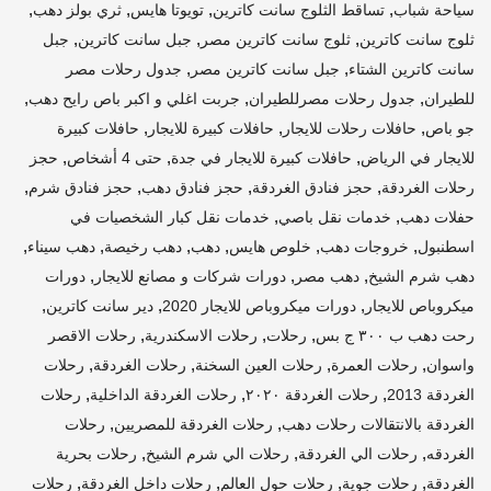
,
,
,
,
سياحة شباب
تساقط الثلوج سانت كاترين
تويوتا هايس
ثري بولز دهب
,
,
,
ثلوج سانت كاترين
ثلوج سانت كاترين مصر
جبل سانت كاترين
جبل
,
,
سانت كاترين الشتاء
جبل سانت كاترين مصر
جدول رحلات مصر
,
,
,
للطيران
جدول رحلات مصرللطيران
جربت اغلي و اكبر باص رايح دهب
,
,
,
جو باص
حافلات رحلات للايجار
حافلات كبيرة للايجار
حافلات كبيرة
,
,
,
للايجار في الرياض
حافلات كبيرة للايجار في جدة
حتى 4 أشخاص
حجز
,
,
,
,
رحلات الغردقة
حجز فنادق الغردقة
حجز فنادق دهب
حجز فنادق شرم
,
,
حفلات دهب
خدمات نقل باصي
خدمات نقل كبار الشخصيات في
,
,
,
,
,
,
اسطنبول
خروجات دهب
خلوص هايس
دهب
دهب رخيصة
دهب سيناء
,
,
,
دهب شرم الشيخ
دهب مصر
دورات شركات و مصانع للايجار
دورات
,
,
,
ميكروباص للايجار
دورات ميكروباص للايجار 2020
دير سانت كاترين
,
,
,
رحت دهب ب ٣٠٠ ج بس
رحلات
رحلات الاسكندرية
رحلات الاقصر
,
,
,
,
واسوان
رحلات العمرة
رحلات العين السخنة
رحلات الغردقة
رحلات
,
,
,
الغردقة 2013
رحلات الغردقة ٢٠٢٠
رحلات الغردقة الداخلية
رحلات
,
,
الغردقة بالانتقالات رحلات دهب
رحلات الغردقة للمصريين
رحلات
,
,
,
الغردقه
رحلات الي الغردقة
رحلات الي شرم الشيخ
رحلات بحرية
,
,
,
,
الغردقة
رحلات جوية
رحلات حول العالم
رحلات داخل الغردقة
رحلات