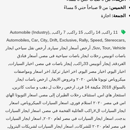
الخميس:
من 9 صباحاً حتي 5 مساءً
الجمعة:
اجازة
,
,
,
,
,
11 راكب
14 راكب
15 راكب
7 راكب
Automobile (industry)
,
,
,
,
,
,
,
,
Automobiles
Car
City
Drift
Exclusive
Rally
Speed
Stereocars
,
,
,
,
Vehicle
Tour
Suv
أرخص أسعار ايجار سيارة
أرخص نقل سياحي ايجار
,
باصات اتوبيس رحلات ايجار باصات سياحية فى مصر
أسعار فنادق
,
,
,
,
الغردقة
إيجار أتوبيس 33راكب
إيجار باصات في مصر
اخبار السيارات
,
,
,
اخبار اليوم
اخبار مصر اليوم
اخر اخبار تركيا
اخر اسعار ومواصفات
,
ميكروباص تويوتا هاياس ٢٠٢٠ وعروض الايجار
ارخص باصات ايجار
,
,
بالسواق 2018 مكيفة 14 فرد
ارخص رحلات ل دهب و سانت كاترين
,
,
استئجار هاي اس
استئناف رحلات الطيران إلى مصر
اسعار التويوتا الهاي
,
,
اس في مصر ٢٠٢٠ استلام فوري
اسعار السيارات الميكروباص
اسعار
,
ايجار السيارات ال٧راكب العائلية الفخمة في مصر
اسعار ايجار السيارات
,
,
بدجت
اسعار ايجار السيارات في مصر لعام ٢٠٢٠
اسعار ايجار السيارات
,
,
في مصر لعام ٢٠٢٠ للشركات
اسعار ايجار السيارات لشريكات البترول