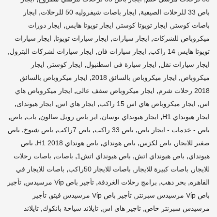
,
,
باص 33 للرحلات الصيفية
ايجار باصات شيفروليه 50 للرحلات
ايجار
,
,
,
باصات كوستر
ايجار تويوتا كوستر
ايجار تويوتا هايس
ايجار دورات
,
,
,
ميكروباص للشركات
ايجار سيارات
ايجار سيارات تويوتا
ايجار سيارات
,
,
,
تويوتا هايس 14 راكب
ايجار سيارات فان
ايجار سيارات لشركات البترول
,
,
,
ايجار سيارات نقل
ايجار سيارة في اسطنبول
ايجار كوستر
ايجار
,
,
ميكروباص
ايجار ميكروباص بالسائق 2018
ايجار ميكروباص بالسائق
,
,
2018 رحلات شرم
ايجار ميكروباص سقف عالى
ايجار ميكروباص هاي
,
,
,
,
اس
ايجار ميكروباص هاي اس 15 راكب
ايجار هاي اس
ايجار هيونداى
,
,
,
,
,
ايجار هيونداي H1
ايجار هيونداي توسان
اير باص رويل صالون
باب
باص
,
,
,
,
باص - خدمات - ايجار باص
باص 33 راكب
باص 7راكب
باص شيوخ
باص
,
,
,
,
صغير للايجار
باص لكزس
باص هونداي
باص هونداي H1 2018
باص
,
,
,
,
هيونداي
باص هيونداي اتش
باص هيونداي اتش1
باصات
باصات رحلات
,
,
,
للايجار
باصات كبيرة للايجار
باصات للايجار 50راكب
باصات للايجار في
,
,
,
,
القاهره
بحر دهب
برامج رحلات الغردقة
تأجير باص Vi̇p مرسيدس
تأجير
,
,
باص Vi̇p مرسيدس سبرنتر
تأجير باص Vi̇p مرسيدس فيتو
تأجير
,
,
,
مرسيدس سبرنتر خاص
تاجير هاي اس
تايلاند سياحة بانكوك
تايلاند