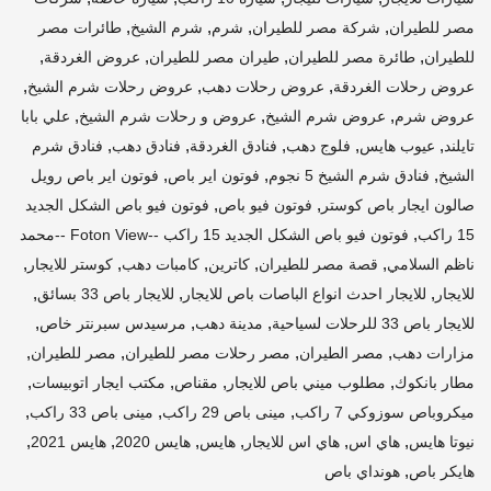
,
,
,
,
مصر للطيران
شركة مصر للطيران
شرم
شرم الشيخ
طائرات مصر
,
,
,
,
للطيران
طائرة مصر للطيران
طيران مصر للطيران
عروض الغردقة
,
,
,
عروض رحلات الغردقة
عروض رحلات دهب
عروض رحلات شرم الشيخ
,
,
,
عروض شرم
عروض شرم الشيخ
عروض و رحلات شرم الشيخ
علي بابا
,
,
,
,
,
تايلند
عيوب هايس
فلوج دهب
فنادق الغردقة
فنادق دهب
فنادق شرم
,
,
,
الشيخ
فنادق شرم الشيخ 5 نجوم
فوتون اير باص
فوتون اير باص رويل
,
,
صالون ايجار باص كوستر
فوتون فيو باص
فوتون فيو باص الشكل الجديد
,
15 راكب
فوتون فيو باص الشكل الجديد 15 راكب --Foton View --محمد
,
,
,
,
,
ناظم السلامي
قصة مصر للطيران
كاترين
كامبات دهب
كوستر للايجار
,
,
,
للايجار
للايجار احدث انواع الباصات باص للايجار
للايجار باص 33 بسائق
,
,
,
للايجار باص 33 للرحلات لسياحية
مدينة دهب
مرسيدس سبرنتر خاص
,
,
,
,
مزارات دهب
مصر الطيران
مصر رحلات مصر للطيران
مصر للطيران
,
,
,
,
مطار بانكوك
مطلوب ميني باص للايجار
مقناص
مكتب ايجار اتوبيسات
,
,
,
ميكروباص سوزوكي 7 راكب
مينى باص 29 راكب
مينى باص 33 راكب
,
,
,
,
,
,
نيوتا هايس
هاي اس
هاي اس للايجار
هايس
هايس 2020
هايس 2021
,
هايكر باص
هونداي باص