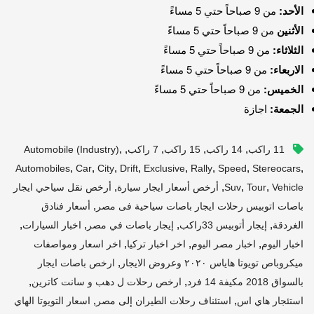
الأحد:
من 9 صباحاً حتي 5 مساءً
الأثنين
من 9 صباحاً حتي 5 مساءً
الثلاثاء:
من 9 صباحاً حتي 5 مساءً
الاربعاء:
من 9 صباحاً حتي 5 مساءً
الخميس:
من 9 صباحاً حتي 5 مساءً
الجمعة:
اجازة
,
,
,
,
,
11 راكب
14 راكب
15 راكب
7 راكب
Automobile (industry)
,
,
,
,
,
,
,
,
Automobiles
Car
City
Drift
Exclusive
Rally
Speed
Stereocars
,
,
,
,
Vehicle
Tour
Suv
أرخص أسعار ايجار سيارة
أرخص نقل سياحي ايجار
,
باصات اتوبيس رحلات ايجار باصات سياحية فى مصر
أسعار فنادق
,
,
,
,
الغردقة
إيجار أتوبيس 33راكب
إيجار باصات في مصر
اخبار السيارات
,
,
,
اخبار اليوم
اخبار مصر اليوم
اخر اخبار تركيا
اخر اسعار ومواصفات
,
ميكروباص تويوتا هاياس ٢٠٢٠ وعروض الايجار
ارخص باصات ايجار
,
,
بالسواق 2018 مكيفة 14 فرد
ارخص رحلات ل دهب و سانت كاترين
,
,
استئجار هاي اس
استئناف رحلات الطيران إلى مصر
اسعار التويوتا الهاي