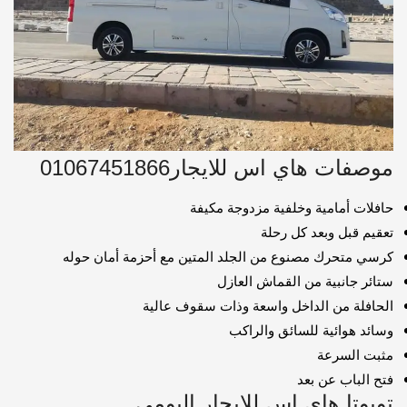
موصفات هاي اس للايجار01067451866
حافلات أمامية وخلفية مزدوجة مكيفة
تعقيم قبل وبعد كل رحلة
كرسي متحرك مصنوع من الجلد المتين مع أحزمة أمان حوله
ستائر جانبية من القماش العازل
الحافلة من الداخل واسعة وذات سقوف عالية
وسائد هوائية للسائق والراكب
مثبت السرعة
فتح الباب عن بعد
تويوتا هاي اس للايجار اليومي