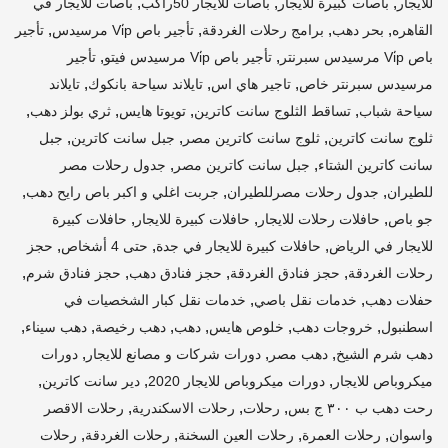
,
,
,
للايجار
باصات كبيرة للايجار
باصات للايجار 50راكب
باصات للايجار في
,
,
,
,
القاهره
بحر دهب
برامج رحلات الغردقة
تأجير باص Vi̇p مرسيدس
تأجير
,
,
باص Vi̇p مرسيدس سبرنتر
تأجير باص Vi̇p مرسيدس فيتو
تأجير
,
,
,
مرسيدس سبرنتر خاص
تاجير هاي اس
تايلاند سياحة بانكوك
تايلاند
,
,
,
,
سياحة شباب
تساقط الثلوج سانت كاترين
تويوتا هايس
ثري بولز دهب
,
,
,
ثلوج سانت كاترين
ثلوج سانت كاترين مصر
جبل سانت كاترين
جبل
,
,
سانت كاترين الشتاء
جبل سانت كاترين مصر
جدول رحلات مصر
,
,
,
للطيران
جدول رحلات مصرللطيران
جربت اغلي و اكبر باص رايح دهب
,
,
,
جو باص
حافلات رحلات للايجار
حافلات كبيرة للايجار
حافلات كبيرة
,
,
,
للايجار في الرياض
حافلات كبيرة للايجار في جدة
حتى 4 أشخاص
حجز
,
,
,
,
رحلات الغردقة
حجز فنادق الغردقة
حجز فنادق دهب
حجز فنادق شرم
,
,
حفلات دهب
خدمات نقل باصي
خدمات نقل كبار الشخصيات في
,
,
,
,
,
,
اسطنبول
خروجات دهب
خلوص هايس
دهب
دهب رخيصة
دهب سيناء
,
,
,
دهب شرم الشيخ
دهب مصر
دورات شركات و مصانع للايجار
دورات
,
,
,
ميكروباص للايجار
دورات ميكروباص للايجار 2020
دير سانت كاترين
,
,
,
رحت دهب ب ٣٠٠ ج بس
رحلات
رحلات الاسكندرية
رحلات الاقصر
,
,
,
,
واسوان
رحلات العمرة
رحلات العين السخنة
رحلات الغردقة
رحلات