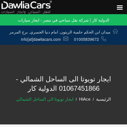
الدولية كار | شركة نقل سياحي في مصر - ايجار سيارات
ميدان ابن الحكم حلمية الزيتون, امام دنيا الجمبري, برج المرمر
info[at]dawliacars.com
01005839672
ايجار تويوتا الى الساحل الشمالي -
01067451866 الدولية كار
الرئيسية
HiAce
ايجار تويوتا الى الساحل الشمالي