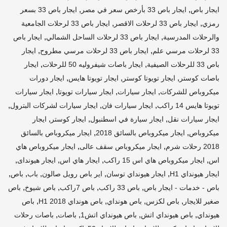
,
,
ايجار باص
ايجار باص 33 بأرخص سعر في مصر
ايجار باص 33 بسعر
,
,
رمزي
ايجار باص 33 لرحلات الاقصر
ايجار باص 33 لرحلات الجامعية
,
,
والرحلات المدرسية
ايجار باص 33 لرحلات الساحل الشمالي
ايجار باص
,
,
33 لرحلات مرسي علم
ايجار باص 33 لرحلات مرسي مطروح
ايجار
,
,
باص 33 للرحلات الصيفية
ايجار باصات شيفروليه 50 للرحلات
ايجار
,
,
,
باصات كوستر
ايجار تويوتا كوستر
ايجار تويوتا هايس
ايجار دورات
,
,
,
ميكروباص للشركات
ايجار سيارات
ايجار سيارات تويوتا
ايجار سيارات
,
,
,
تويوتا هايس 14 راكب
ايجار سيارات فان
ايجار سيارات لشركات البترول
,
,
,
ايجار سيارات نقل
ايجار سيارة في اسطنبول
ايجار كوستر
ايجار
,
,
ميكروباص
ايجار ميكروباص بالسائق 2018
ايجار ميكروباص بالسائق
,
,
2018 رحلات شرم
ايجار ميكروباص سقف عالى
ايجار ميكروباص هاي
,
,
,
,
اس
ايجار ميكروباص هاي اس 15 راكب
ايجار هاي اس
ايجار هيونداى
,
,
,
,
,
ايجار هيونداي H1
ايجار هيونداي توسان
اير باص رويل صالون
باب
باص
,
,
,
,
باص - خدمات - ايجار باص
باص 33 راكب
باص 7راكب
باص شيوخ
باص
,
,
,
,
صغير للايجار
باص لكزس
باص هونداي
باص هونداي H1 2018
باص
,
,
,
,
هيونداي
باص هيونداي اتش
باص هيونداي اتش1
باصات
باصات رحلات