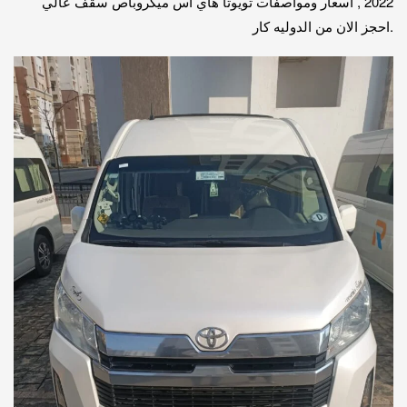
2022 , اسعار ومواصفات تويوتا هاي اس ميكروباص سقف عالي
.احجز الان من الدوليه كار