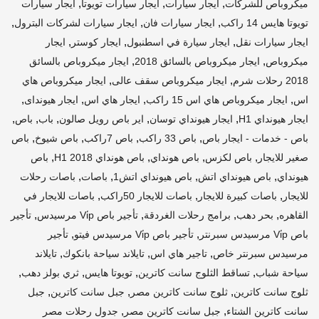
,
,
,
ميكروباص للشركات
ايجار سيارات
ايجار سيارات تويوتا
ايجار سيارات
,
,
,
تويوتا هايس 14 راكب
ايجار سيارات فان
ايجار سيارات لشركات البترول
,
,
,
ايجار سيارات نقل
ايجار سيارة في اسطنبول
ايجار كوستر
ايجار
,
,
ميكروباص
ايجار ميكروباص بالسائق 2018
ايجار ميكروباص بالسائق
,
,
2018 رحلات شرم
ايجار ميكروباص سقف عالى
ايجار ميكروباص هاي
,
,
,
,
اس
ايجار ميكروباص هاي اس 15 راكب
ايجار هاي اس
ايجار هيونداى
,
,
,
,
,
ايجار هيونداي H1
ايجار هيونداي توسان
اير باص رويل صالون
باب
باص
,
,
,
,
باص - خدمات - ايجار باص
باص 33 راكب
باص 7راكب
باص شيوخ
باص
,
,
,
,
صغير للايجار
باص لكزس
باص هونداي
باص هونداي H1 2018
باص
,
,
,
,
هيونداي
باص هيونداي اتش
باص هيونداي اتش1
باصات
باصات رحلات
,
,
,
للايجار
باصات كبيرة للايجار
باصات للايجار 50راكب
باصات للايجار في
,
,
,
,
القاهره
بحر دهب
برامج رحلات الغردقة
تأجير باص Vi̇p مرسيدس
تأجير
,
,
باص Vi̇p مرسيدس سبرنتر
تأجير باص Vi̇p مرسيدس فيتو
تأجير
,
,
,
مرسيدس سبرنتر خاص
تاجير هاي اس
تايلاند سياحة بانكوك
تايلاند
,
,
,
,
سياحة شباب
تساقط الثلوج سانت كاترين
تويوتا هايس
ثري بولز دهب
,
,
,
ثلوج سانت كاترين
ثلوج سانت كاترين مصر
جبل سانت كاترين
جبل
,
,
سانت كاترين الشتاء
جبل سانت كاترين مصر
جدول رحلات مصر