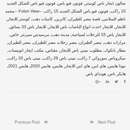
,
,
صالون ايجار باص كوستر
فوتون فيو باص
فوتون فيو باص الشكل الجديد
,
15 راكب
فوتون فيو باص الشكل الجديد 15 راكب --Foton View --محمد
,
,
,
,
,
ناظم السلامي
قصة مصر للطيران
كاترين
كامبات دهب
كوستر للايجار
,
,
,
للايجار
للايجار احدث انواع الباصات باص للايجار
للايجار باص 33 بسائق
,
,
,
للايجار باص 33 للرحلات لسياحية
مدينة دهب
مرسيدس سبرنتر خاص
,
,
,
,
مزارات دهب
مصر الطيران
مصر رحلات مصر للطيران
مصر للطيران
,
,
,
,
مطار بانكوك
مطلوب ميني باص للايجار
مقناص
مكتب ايجار اتوبيسات
,
,
,
ميكروباص سوزوكي 7 راكب
مينى باص 29 راكب
مينى باص 33 راكب
,
,
,
,
,
,
نيوتا هايس
هاي اس
هاي اس للايجار
هايس
هايس 2020
هايس 2021
,
هايكر باص
هونداي باص
Previous Post
Next Post