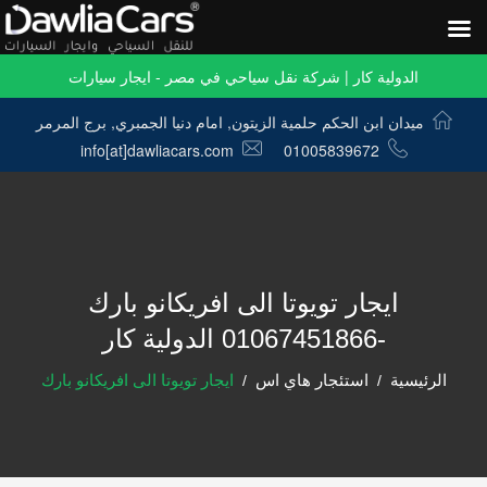
الدولية كار | شركة نقل سياحي في مصر - ايجار سيارات
ميدان ابن الحكم حلمية الزيتون, امام دنيا الجمبري, برج المرمر
info[at]dawliacars.com
01005839672
ايجار تويوتا الى افريكانو بارك
-01067451866 الدولية كار
الرئيسية
استئجار هاي اس
ايجار تويوتا الى افريكانو بارك