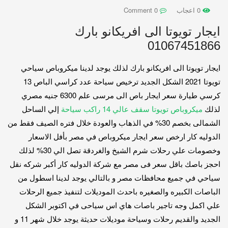
0 اعجاب
0 Comment
ايجار تويوتا الى افريكانو بارك
01067451866
ايجار تويوتا الى افريكانو بارك لذلك يوجد لدينا ميكروباص سياحي
تويوتا 2021 الشكل الجديد ترخيص سياحة عدد كراسي الباص 13
كرسي طيارة سعر ايجار باص الى مرسى علم 6300 جنيه مصري
لذلك
ميكروباص تويوتا سقف عالي 14 راكب سياحة
إلي الساحل
الشمالى بخصم 30% في الذهاب والعودة خلال فتره الصيف فقط من
الدوليه كار ارخص سعر ايجار ميكروباص في مصر بأفل الاسعار
وخصومات علي رحلات شرم الشيخ والغردقة تصل الي 30% لذلك
احجز باصك باقل سعر فى مصر مع شركة الدوليه كار أكبر شركه نقل
سياحي في جميع محافظات مصر و بالتالي يوجد لدينا اسطول من
الباصات الكبيره والصغيره باحدث الموديلات لتنفيذ جميع الرحلات
علي اكمل وجه تاجير باصات هاي اس سياحى في اكتوبر الشكل
الجديد والقديم رحلات وسياحة موديلات حديثة يوجد خلال شهر 11 و