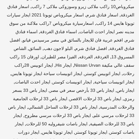
,
ميكروباص10 راكب ملاكى زيرو وسوزوكى ملاكى 7 راكب
اسعار فنادق
,
,
الغردقة
اسعار فنادق شرم
اسعار ميكروباص تويوتا 2021 ايجار سيارات
,
تويوتا هايس 14 راكب
اسعارسيارة ميكروباص 7راكب ملاكىة من سوق
,
,
مدينه نصر ايجار احدث الباصات
اسماء فنادق الغردقة
اسماء فنادق
,
,
شرم
افخم عربية فان للايجار بالسائق في مصر مرسيدس فيانو
افضل
,
,
,
,
فنادق الغردقة
افضل فنادق شرم
البلو لاجون دهب
السائق
الشاص
,
,
,
,
المسروق 13
الغردقة
الغردقه
الفيزا مصر للطيران
اورفان 15 راكب
,
,
سقف عالي مكيفة Nissan Urvan
ايجار His
ايجار اتوبيس 28راكب
,
,
,
رحلات
ايجار اتوبيس كوستر
ايجار اتوبيسات سياحة ايجار تويوتا هايس
,
,
,
ايجار اتوبيسات سياحية
ايجار اتوبيسات كوستر
ايجار احدث الباصات
,
,
ايجار باص
ايجار باص 33 بأرخص سعر في مصر
ايجار باص 33 بسعر
,
,
رمزي
ايجار باص 33 لرحلات الاقصر
ايجار باص 33 لرحلات الجامعية
,
,
والرحلات المدرسية
ايجار باص 33 لرحلات الساحل الشمالي
ايجار باص
,
,
33 لرحلات مرسي علم
ايجار باص 33 لرحلات مرسي مطروح
ايجار
,
,
باص 33 للرحلات الصيفية
ايجار باصات شيفروليه 50 للرحلات
ايجار
,
,
,
باصات كوستر
ايجار تويوتا كوستر
ايجار تويوتا هايس
ايجار دورات