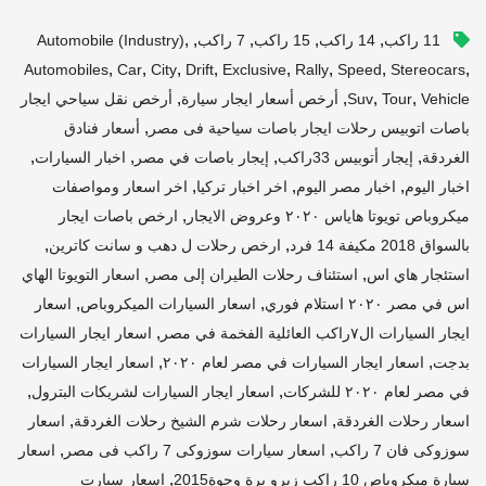
,
,
,
,
,
11 راكب
14 راكب
15 راكب
7 راكب
Automobile (industry)
,
,
,
,
,
,
,
,
Automobiles
Car
City
Drift
Exclusive
Rally
Speed
Stereocars
,
,
,
,
Vehicle
Tour
Suv
أرخص أسعار ايجار سيارة
أرخص نقل سياحي ايجار
,
باصات اتوبيس رحلات ايجار باصات سياحية فى مصر
أسعار فنادق
,
,
,
,
الغردقة
إيجار أتوبيس 33راكب
إيجار باصات في مصر
اخبار السيارات
,
,
,
اخبار اليوم
اخبار مصر اليوم
اخر اخبار تركيا
اخر اسعار ومواصفات
,
ميكروباص تويوتا هاياس ٢٠٢٠ وعروض الايجار
ارخص باصات ايجار
,
,
بالسواق 2018 مكيفة 14 فرد
ارخص رحلات ل دهب و سانت كاترين
,
,
استئجار هاي اس
استئناف رحلات الطيران إلى مصر
اسعار التويوتا الهاي
,
,
اس في مصر ٢٠٢٠ استلام فوري
اسعار السيارات الميكروباص
اسعار
,
ايجار السيارات ال٧راكب العائلية الفخمة في مصر
اسعار ايجار السيارات
,
,
بدجت
اسعار ايجار السيارات في مصر لعام ٢٠٢٠
اسعار ايجار السيارات
,
,
في مصر لعام ٢٠٢٠ للشركات
اسعار ايجار السيارات لشريكات البترول
,
,
اسعار رحلات الغردقة
اسعار رحلات شرم الشيخ رحلات الغردقة
اسعار
,
,
سوزوكى فان 7 راكب
اسعار سيارات سوزوكى 7 راكب فى مصر
اسعار
,
سيارة ميكروباص 10 راكب زيرو برة وجوة2015
اسعار سيارت