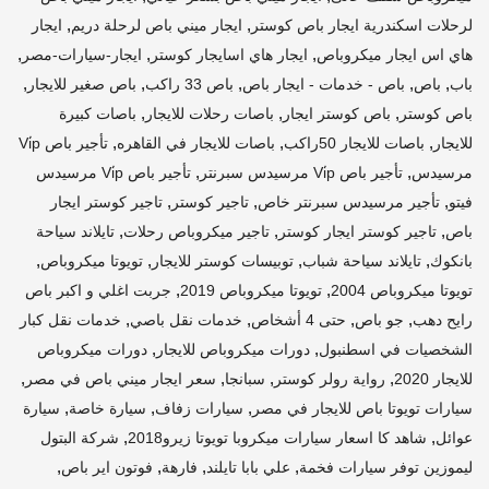
,
,
لرحلات اسكندرية ايجار باص كوستر
ايجار ميني باص لرحلة دريم
ايجار
,
,
,
هاي اس ايجار ميكروباص
ايجار هاي اسايجار كوستر
ايجار-سيارات-مصر
,
,
,
,
,
باب
باص
باص - خدمات - ايجار باص
باص 33 راكب
باص صغير للايجار
,
,
,
باص كوستر
باص كوستر ايجار
باصات رحلات للايجار
باصات كبيرة
,
,
,
للايجار
باصات للايجار 50راكب
باصات للايجار في القاهره
تأجير باص Vi̇p
,
,
مرسيدس
تأجير باص Vi̇p مرسيدس سبرنتر
تأجير باص Vi̇p مرسيدس
,
,
,
فيتو
تأجير مرسيدس سبرنتر خاص
تاجير كوستر
تاجير كوستر ايجار
,
,
,
باص
تاجير كوستر ايجار كوستر
تاجير ميكروباص رحلات
تايلاند سياحة
,
,
,
,
بانكوك
تايلاند سياحة شباب
توبيسات كوستر للايجار
تويوتا ميكروباص
,
,
تويوتا ميكروباص 2004
تويوتا ميكروباص 2019
جربت اغلي و اكبر باص
,
,
,
,
رايح دهب
جو باص
حتى 4 أشخاص
خدمات نقل باصي
خدمات نقل كبار
,
,
الشخصيات في اسطنبول
دورات ميكروباص للايجار
دورات ميكروباص
,
,
,
,
للايجار 2020
رواية رولر كوستر
سبانجا
سعر ايجار ميني باص في مصر
,
,
,
سيارات تويوتا باص للايجار في مصر
سيارات زفاف
سيارة خاصة
سيارة
,
,
عوائل
شاهد كا اسعار سيارات ميكروبا تويوتا زيرو2018
شركة البتول
,
,
,
,
ليموزين توفر سيارات فخمة
علي بابا تايلند
فارهة
فوتون اير باص