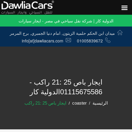
الدولية كار | شركة نقل سياحي في مصر - ايجار سيارات
ميدان ابن الحكم حلمية الزيتون, امام دنيا الجمبري, برج المرمر
info[at]dawliacars.com
01005839672
ايجار باص 25 :21 راكب -
01115675586الدولية كار
الرئيسية
coaster
ايجار باص 25 :21 راكب