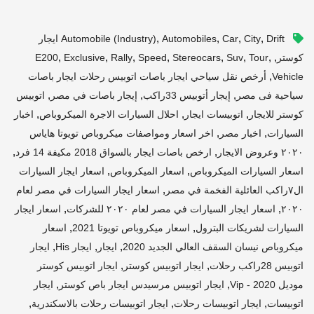
,
,
,
,
City
Car
Automobiles
Automobile (industry)
Drift ايجار
,
,
,
,
,
,
,
,
كوستر
Tour
Suv
Stereocars
Speed
Rally
Exclusive
E200
,
Vehicle
أرخص نقل سياحي ايجار باصات اتوبيس رحلات ايجار باصات
,
,
,
سياحية فى مصر
إيجار أتوبيس 33راكب
إيجار باصات في مصر
اتوبيس
,
,
,
كوستر للايجار
اتوبيسات ايجار
احلال السيارات الاجرة الميكروباص
اخبار
,
,
السيارات
اخبار مصر
اخر اسعار ومواصفات ميكروباص تويوتا هاياس
,
,
٢٠٢٠ وعروض الايجار
ارخص باصات ايجار بالسواق 2018 مكيفة 14 فرد
,
,
اسعار السيارات الميكروباص
اسعار الميكروباص
اسعار ايجار السيارات
,
ال٧راكب العائلية الفخمة في مصر
اسعار ايجار السيارات في مصر لعام
,
,
٢٠٢٠
اسعار ايجار السيارات في مصر لعام ٢٠٢٠ للشركات
اسعار ايجار
,
,
السيارات لشريكات البترول
اسعار ميكروباص تويوتا 2021
اسعار
,
,
,
ميكروباص نيسان السقف العالي الجديد 2020
ايجار
ايجار His
ايجار
,
,
اتوبيس 28راكب رحلات
ايجار اتوبيس كوستر
ايجار اتوبيس كوستر
,
,
موديل 2020 - Vip
ايجار اتوبيس مرسيدس ايجار باص كوستر
ايجار
,
,
,
اتوبيسات
ايجار اتوبيسات رحلات
ايجار اتوبيسات رحلات بالاسكندرية