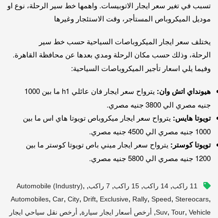
تسبب في تغير سعر ايجار الاتوبيسات. واهمها خط سير الرحلة، نوع او
موديل الميكروباص المستأجر، وقت الاستئجار وغيرها
يختلف سعر ايجار الميكروباصات السياحية حسب خط سير
الرحلة،
وذلك حسب مكان الرحلة ومدي بعدها عن محافظة القاهرة.
وفيما يلي اسعار تأجير الميكروباصات السياحية:
هيونداي اتش وان:
يترواح سعر ايجار فان عائلي h1 ما بين 1000
جنيه مصري الي 3800 جنيه مصري.
تويوتا هايس:
يترواح سعر ايجار ميكروباص تويوتا هاي اس ما بين
1000 جنيه مصري الي 4500 جنيه مصري.
تويوتا كوستر:
يترواح سعر ايجار ميني باص تويوتا كوستر ما بين
1200 جنيه مصري الي 5800 جنيه مصري.
,
,
,
,
,
11 راكب
14 راكب
15 راكب
7 راكب
Automobile (industry)
,
,
,
,
,
,
,
,
Automobiles
Car
City
Drift
Exclusive
Rally
Speed
Stereocars
,
,
,
,
Vehicle
Tour
Suv
أرخص أسعار ايجار سيارة
أرخص نقل سياحي ايجار