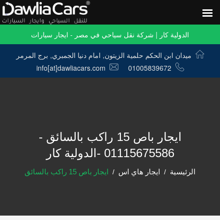
الدولية كار | شركة نقل سياحي في مصر - ايجار سيارات
ميدان ابن الحكم حلمية الزيتون, امام دنيا الجمبري, برج المرمر
info[at]dawliacars.com
01005839672
ايجار باص 15 راكب بالسائق -
01115675586 -الدولية كار
الرئيسية
ايجار هاي اس
ايجار باص 15 راكب بالسائق