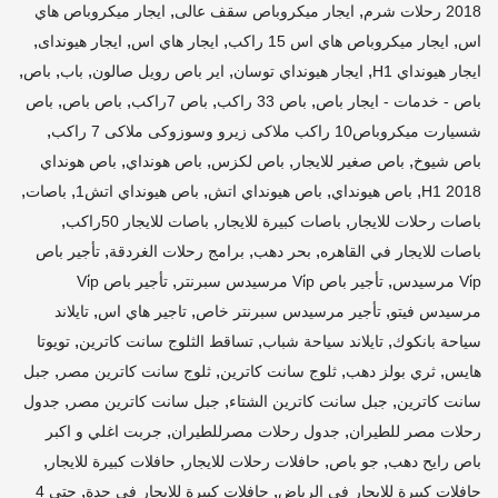
,
,
2018 رحلات شرم
ايجار ميكروباص سقف عالى
ايجار ميكروباص هاي
,
,
,
,
اس
ايجار ميكروباص هاي اس 15 راكب
ايجار هاي اس
ايجار هيونداى
,
,
,
,
,
ايجار هيونداي H1
ايجار هيونداي توسان
اير باص رويل صالون
باب
باص
,
,
,
,
باص - خدمات - ايجار باص
باص 33 راكب
باص 7راكب
باص باص
باص
,
شسيارت ميكروباص10 راكب ملاكى زيرو وسوزوكى ملاكى 7 راكب
,
,
,
,
باص شيوخ
باص صغير للايجار
باص لكزس
باص هونداي
باص هونداي
,
,
,
,
,
H1 2018
باص هيونداي
باص هيونداي اتش
باص هيونداي اتش1
باصات
,
,
,
باصات رحلات للايجار
باصات كبيرة للايجار
باصات للايجار 50راكب
,
,
,
باصات للايجار في القاهره
بحر دهب
برامج رحلات الغردقة
تأجير باص
,
,
Vi̇p مرسيدس
تأجير باص Vi̇p مرسيدس سبرنتر
تأجير باص Vi̇p
,
,
,
مرسيدس فيتو
تأجير مرسيدس سبرنتر خاص
تاجير هاي اس
تايلاند
,
,
,
سياحة بانكوك
تايلاند سياحة شباب
تساقط الثلوج سانت كاترين
تويوتا
,
,
,
,
هايس
ثري بولز دهب
ثلوج سانت كاترين
ثلوج سانت كاترين مصر
جبل
,
,
,
سانت كاترين
جبل سانت كاترين الشتاء
جبل سانت كاترين مصر
جدول
,
,
رحلات مصر للطيران
جدول رحلات مصرللطيران
جربت اغلي و اكبر
,
,
,
,
باص رايح دهب
جو باص
حافلات رحلات للايجار
حافلات كبيرة للايجار
,
,
حافلات كبيرة للايجار في الرياض
حافلات كبيرة للايجار في جدة
حتى 4