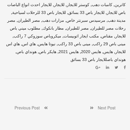
,
,
,
,
كاترين
كامبات دهب
كوستر للايجار
للايجار
للايجار احدث انواع الباصات
,
,
,
باص للايجار
للايجار باص 33 بسائق
للايجار باص 33 للرحلات لسياحية
,
,
,
,
مدينة دهب
مرسيدس سبرنتر خاص
مزارات دهب
مصر الطيران
مصر
,
,
,
رحلات مصر للطيران
مصر للطيران
مطار بانكوك
مطلوب ميني باص
,
,
,
,
للايجار
مقناص
مكتب ايجار اتوبيسات
ميكروباص سوزوكي 7 راكب
,
,
,
,
مينى باص 29 راكب
مينى باص 33 راكب
نيوتا هايس
هاي اس
هاي اس
,
,
,
,
,
,
للايجار
هايس
هايس 2020
هايس 2021
هايكر باص
هونداي باص
هونداي باصللايجار باص 33 بسائق
Previous Post
Next Post