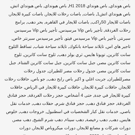
,
,
,
,
باص هونداي
باص هونداي H1 2018
باص هيونداي
باص هيونداي اتش
,
,
,
,
باص هيونداي اتش1
باصات
باصات رحلات للايجار
باصات كبيرة للايجار
,
,
,
باصات للايجار 50راكب
باصات للايجار في القاهره
بحر دهب
برامج
,
,
رحلات الغردقة
تأجير باص Vi̇p مرسيدس
تأجير باص Vi̇p مرسيدس
,
,
,
سبرنتر
تأجير باص Vi̇p مرسيدس فيتو
تأجير مرسيدس سبرنتر خاص
,
,
,
تاجير هاي اس
تايلاند سياحة بانكوك
تايلاند سياحة شباب
تساقط الثلوج
,
,
,
,
سانت كاترين
تويوتا هايس
ثري بولز دهب
ثلوج سانت كاترين
ثلوج
,
,
,
سانت كاترين مصر
جبل سانت كاترين
جبل سانت كاترين الشتاء
جبل
,
,
سانت كاترين مصر
جدول رحلات مصر للطيران
جدول رحلات
,
,
,
مصرللطيران
جربت اغلي و اكبر باص رايح دهب
جو باص
حافلات رحلات
,
,
,
للايجار
حافلات كبيرة للايجار
حافلات كبيرة للايجار في الرياض
حافلات
,
,
,
كبيرة للايجار في جدة
حتى 4 أشخاص
حجز رحلات الغردقة
حجز فنادق
,
,
,
,
الغردقة
حجز فنادق دهب
حجز فنادق شرم
حفلات دهب
خدمات نقل
,
,
,
باصي
خدمات نقل كبار الشخصيات في اسطنبول
خروجات دهب
خلوص
,
,
,
,
,
,
هايس
دهب
دهب رخيصة
دهب سيناء
دهب شرم الشيخ
دهب مصر
,
,
دورات شركات و مصانع للايجار
دورات ميكروباص للايجار
دورات