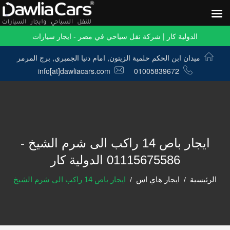
الدولية كار | شركة نقل سياحي في مصر - ايجار سيارات
ميدان ابن الحكم حلمية الزيتون, امام دنيا الجمبري, برج المرمر
info[at]dawliacars.com
01005839672
ايجار باص 14 راكب الى شرم الشيخ -
01115675586 الدولية كار
الرئيسية
ايجار هاي اس
ايجار باص 14 راكب الى شرم الشيخ