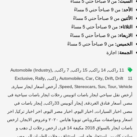
السبت:
من 9 صباحاً حتي 5 مساءً
الأحد:
من 9 صباحاً حتي 5 مساءً
الأثنين
من 9 صباحاً حتي 5 مساءً
الثلاثاء:
من 9 صباحاً حتي 5 مساءً
الاربعاء:
من 9 صباحاً حتي 5 مساءً
الخميس:
من 9 صباحاً حتي 5 مساءً
الجمعة:
اجازة
,
,
,
,
,
11 راكب
14 راكب
15 راكب
7 راكب
Automobile (industry)
,
,
,
,
,
,
,
Drift 11 راكب
Drift
City
Car
Automobiles
Rally
Exclusive
,
,
,
,
,
,
Vehicle
Tour
Suv
Stereocars
Speed
أرخص أسعار ايجار سيارة
أرخص نقل سياحي ايجار باصات اتوبيس رحلات ايجار باصات سياحية فى
,
,
,
مصر
أسعار فنادق الغردقة
إيجار أتوبيس 33راكب
إيجار باصات في
,
,
,
,
,
مصر
اخبار السيارات
اخبار اليوم
اخبار مصر اليوم
اخر اخبار تركيا
اخر
,
اسعار ومواصفات ميكروباص تويوتا هاياس ٢٠٢٠ وعروض الايجار
ارخص
,
باصات ايجار بالسواق 2018 مكيفة 14 فرد
ارخص رحلات ل دهب و
,
,
,
سانت كاترين
استئجار هاي اس
استئناف رحلات الطيران إلى مصر