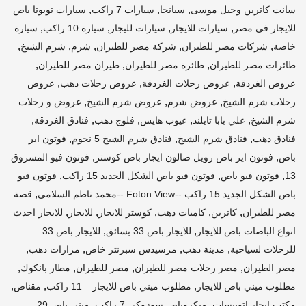
,
,
,
سانت كاترين وجبل موسى
سبانجا
سيارات 7 راكب
سيارات تويوتا باص
,
,
,
,
للايجار في مصر
سيارات للايجار
سيارات لليجار
سيارة 10 راكب
سيارة
,
,
,
,
,
خاصة
شركات مصر للطيران
شركة مصر للطيران
شرم
شرم الشيخ
,
,
,
طائرات مصر للطيران
طائرة مصر للطيران
طيران مصر للطيران
,
,
,
عروض الغردقة
عروض رحلات الغردقة
عروض رحلات دهب
عروض
,
,
,
رحلات شرم الشيخ
عروض شرم
عروض شرم الشيخ
عروض و رحلات
,
,
,
,
,
شرم الشيخ
علي بابا تايلند
عيوب هايس
فلوج دهب
فنادق الغردقة
,
,
,
فنادق دهب
فنادق شرم الشيخ
فنادق شرم الشيخ 5 نجوم
فوتون اير
,
,
باص
فوتون اير باص رويل صالون ايجار باص كوستر
فوتون فيو المسروق
,
,
,
13
فوتون فيو باص
فوتون فيو باص الشكل الجديد 15 راكب
فوتون فيو
,
باص الشكل الجديد 15 راكب --Foton View --محمد ناظم السلامي
قصة
,
,
,
,
,
مصر للطيران
كاترين
كامبات دهب
كوستر للايجار
للايجار
للايجار احدث
,
,
انواع الباصات باص للايجار
للايجار باص 33 بسائق
للايجار باص 33
,
,
,
,
للرحلات لسياحية
مدينة دهب
مرسيدس سبرنتر خاص
مزارات دهب
,
,
,
,
مصر الطيران
مصر رحلات مصر للطيران
مصر للطيران
مطار بانكوك
,
,
,
مطلوب ميني باص للايجار
مطلوب ميني باص للايجار 11 راكب
مقناص
,
,
مكتب ايجار اتوبيسات
ميكروباص سوزوكي 7 راكب
مينى باص 29