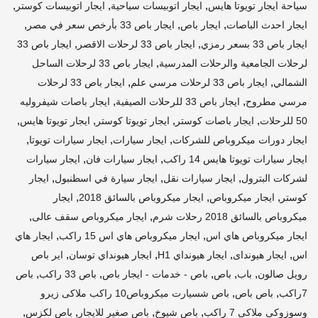
,
,
,
سياحة ايجار تويوتا هايس
ايجار اتوبيسات سياحية
ايجار اتوبيسات كوستر
,
,
,
ايجار احدث الباصات
ايجار باص
ايجار باص 33 بأرخص سعر في مصر
,
,
ايجار باص 33 بسعر رمزي
ايجار باص 33 لرحلات الاقصر
ايجار باص 33
,
لرحلات الجامعية والرحلات المدرسية
ايجار باص 33 لرحلات الساحل
,
,
الشمالي
ايجار باص 33 لرحلات مرسي علم
ايجار باص 33 لرحلات
,
,
مرسي مطروح
ايجار باص 33 للرحلات الصيفية
ايجار باصات شيفروليه
,
,
,
,
50 للرحلات
ايجار باصات كوستر
ايجار تويوتا كوستر
ايجار تويوتا هايس
,
,
,
ايجار دورات ميكروباص للشركات
ايجار سيارات
ايجار سيارات تويوتا
,
,
ايجار سيارات تويوتا هايس 14 راكب
ايجار سيارات فان
ايجار سيارات
,
,
,
لشركات البترول
ايجار سيارات نقل
ايجار سيارة في اسطنبول
ايجار
,
,
,
كوستر
ايجار ميكروباص
ايجار ميكروباص بالسائق 2018
ايجار
,
,
ميكروباص بالسائق 2018 رحلات شرم
ايجار ميكروباص سقف عالى
,
,
ايجار ميكروباص هاي اس
ايجار ميكروباص هاي اس 15 راكب
ايجار هاي
,
,
,
,
اس
ايجار هيونداى
ايجار هيونداي H1
ايجار هيونداي توسان
اير باص
,
,
,
,
,
رويل صالون
باب
باص
باص - خدمات - ايجار باص
باص 33 راكب
باص
,
,
7راكب
باص باص
باص شسيارت ميكروباص10 راكب ملاكى زيرو
,
,
,
,
وسوزوكى ملاكى 7 راكب
باص شيوخ
باص صغير للايجار
باص لكزس