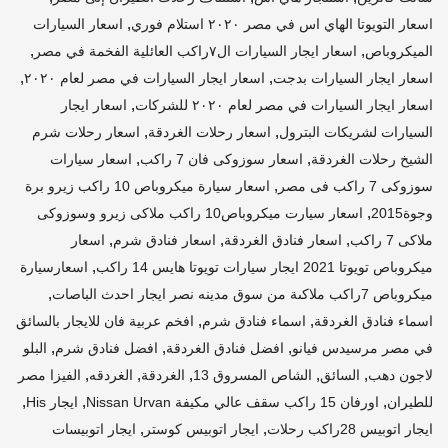
,
اسعار التويوتا الهاي اس في مصر ٢٠٢٠ استلام فوري
اسعار السيارات
,
,
الميكروباص
اسعار ايجار السيارات ال٧راكب العائلية الفخمة في مصر
,
,
اسعار ايجار السيارات بدجت
اسعار ايجار السيارات في مصر لعام ٢٠٢٠
,
اسعار ايجار السيارات في مصر لعام ٢٠٢٠ للشركات
اسعار ايجار
,
,
السيارات لشريكات البترول
اسعار رحلات الغردقة
اسعار رحلات شرم
,
,
الشيخ رحلات الغردقة
اسعار سوزوكى فان 7 راكب
اسعار سيارات
,
سوزوكى 7 راكب فى مصر
اسعار سيارة ميكروباص 10 راكب زيرو برة
,
وجوة2015
اسعار سيارت ميكروباص10 راكب ملاكى زيرو وسوزوكى
,
,
,
ملاكى 7 راكب
اسعار فنادق الغردقة
اسعار فنادق شرم
اسعار
,
ميكروباص تويوتا 2021 ايجار سيارات تويوتا هايس 14 راكب
اسعارسيارة
,
ميكروباص 7راكب ملاكىة من سوق مدينه نصر ايجار احدث الباصات
,
,
اسماء فنادق الغردقة
اسماء فنادق شرم
افخم عربية فان للايجار بالسائق
,
,
,
في مصر مرسيدس فيانو
افضل فنادق الغردقة
افضل فنادق شرم
البلو
,
,
,
,
,
لاجون دهب
السائق
الشاص المسروق 13
الغردقة
الغردقه
الفيزا مصر
,
,
,
للطيران
اورفان 15 راكب سقف عالي مكيفة Nissan Urvan
ايجار His
,
,
ايجار اتوبيس 28راكب رحلات
ايجار اتوبيس كوستر
ايجار اتوبيسات