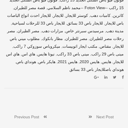
فوتون فيو باص الشكل الجديد 15 راكب
فوتون فيو باص الشكل الجديد
,
,
15 راكب --Foton View --محمد ناظم السلامي
قصة مصر للطيران
,
,
,
,
كاترين
كامبات دهب
كوستر للايجار
للايجار
للايجار احدث انواع الباصات
,
,
,
باص للايجار
للايجار باص 33 بسائق
للايجار باص 33 للرحلات لسياحية
,
,
,
,
مدينة دهب
مرسيدس سبرنتر خاص
مزارات دهب
مصر الطيران
مصر
,
,
,
رحلات مصر للطيران
مصر للطيران
مطار بانكوك
مطلوب ميني باص
,
,
,
,
للايجار
مقناص
مكتب ايجار اتوبيسات
ميكروباص سوزوكي 7 راكب
,
,
,
,
مينى باص 29 راكب
مينى باص 33 راكب
نيوتا هايس
هاي اس
هاي اس
,
,
,
,
,
,
للايجار
هايس
هايس 2020
هايس 2021
هايكر باص
هونداي باص
هونداي باصللايجار باص 33 بسائق
Previous Post
Next Post