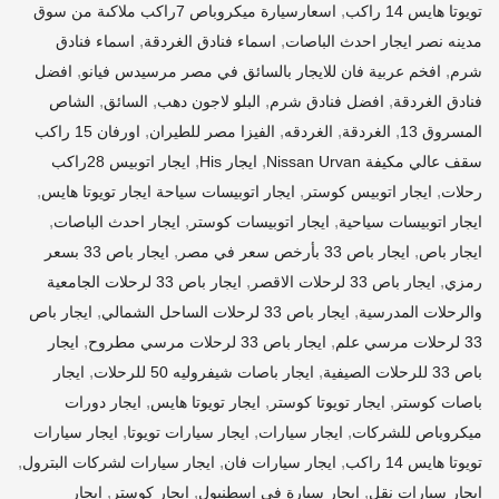
,
تويوتا هايس 14 راكب
اسعارسيارة ميكروباص 7راكب ملاكىة من سوق
,
,
مدينه نصر ايجار احدث الباصات
اسماء فنادق الغردقة
اسماء فنادق
,
,
شرم
افخم عربية فان للايجار بالسائق في مصر مرسيدس فيانو
افضل
,
,
,
,
فنادق الغردقة
افضل فنادق شرم
البلو لاجون دهب
السائق
الشاص
,
,
,
,
المسروق 13
الغردقة
الغردقه
الفيزا مصر للطيران
اورفان 15 راكب
,
,
سقف عالي مكيفة Nissan Urvan
ايجار His
ايجار اتوبيس 28راكب
,
,
,
رحلات
ايجار اتوبيس كوستر
ايجار اتوبيسات سياحة ايجار تويوتا هايس
,
,
,
ايجار اتوبيسات سياحية
ايجار اتوبيسات كوستر
ايجار احدث الباصات
,
,
ايجار باص
ايجار باص 33 بأرخص سعر في مصر
ايجار باص 33 بسعر
,
,
رمزي
ايجار باص 33 لرحلات الاقصر
ايجار باص 33 لرحلات الجامعية
,
,
والرحلات المدرسية
ايجار باص 33 لرحلات الساحل الشمالي
ايجار باص
,
,
33 لرحلات مرسي علم
ايجار باص 33 لرحلات مرسي مطروح
ايجار
,
,
باص 33 للرحلات الصيفية
ايجار باصات شيفروليه 50 للرحلات
ايجار
,
,
,
باصات كوستر
ايجار تويوتا كوستر
ايجار تويوتا هايس
ايجار دورات
,
,
,
ميكروباص للشركات
ايجار سيارات
ايجار سيارات تويوتا
ايجار سيارات
,
,
,
تويوتا هايس 14 راكب
ايجار سيارات فان
ايجار سيارات لشركات البترول
,
,
,
ايجار سيارات نقل
ايجار سيارة في اسطنبول
ايجار كوستر
ايجار