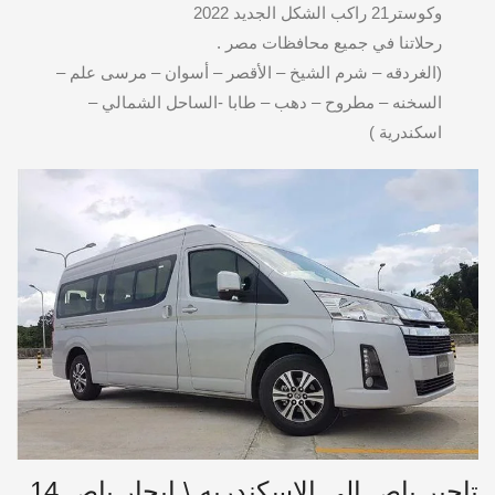
وكوستر21 راكب الشكل الجديد 2022
رحلاتنا في جميع محافظات مصر .
(الغردقه – شرم الشيخ – الأقصر – أسوان – مرسى علم –
السخنه – مطروح – دهب – طابا -الساحل الشمالي –
اسكندرية )
تاجير باص الى الاسكندريه \ ايجار باص 14