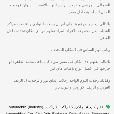
الشمالي – مرسي مطروح – راس البر – الاقصر – اسوان ) وجميع
المدن الساحلية داخل مصر .
بالتالي إيجار باص تويوتا هاي اس ل رحلات النوادي و لتنقلات مراكز
الشباب نقل مجموعة الافراد المراد نقلهم من اي مكان تحددة داخل
القاهرة .
وياتي لهم السائق في المكان المحدد .
بالتالي نقلهم لاي مكان في مصر سواء كان داخل مدينة القاهرة او
خارجها في افضل انواع باصات هاي اس .
وكذلك رحلات اليوم الواحد رحلات الداي يور والرحلات ل الريف
العربي و الريف الاوروبي و بيوت باي .
,
,
,
,
,
11 راكب
14 راكب
15 راكب
7 راكب
Automobile (industry)
,
,
,
,
,
,
,
,
Automobiles
Car
City
Drift
Exclusive
Rally
Speed
Stereocars