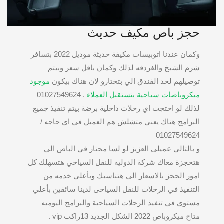
حجز باص مكيف حديث
وكمان عندنا اتوبيسات مكيفة حديثة موديل 2022 بتسافر
شرم الشيخ والغردقه لذلك وكمان باقل سعر وبيتم
توصيلهم لحد الفندق الي بتختارو لان هناك بيكون
موجود
ميكروباصات سياحية بتستقبل العملاء
. 01027549624
لذلك لو احتجت اي رحلات داخلية برضة بيتم تنفيذ جميع
البرامج هناك يعني متشلش هم العميل في اي حاجه /
01027549624
و بالتالي عميلى العزيز لو لسا محتار في الباص الي
هتحجزة معاك شركة الدوليه للنقل السياحي هتسهلك كل
امور الحجز بالاسعار الي هتناسبك وبأعلي خدمه من
التنفيذ في الرحلات للنقل السياحى لدينا سائقين بأعلي
مستوي في تنفيذ الرحلات السياحية والبرامج اليوميه
متاح ميكروباص 2022 الشكل الجديد 13راكب vip .