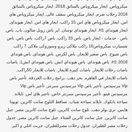
,
,
ميكروباص
ايجار ميكروباص بالسائق 2018
ايجار ميكروباص بالسائق
,
,
2018 رحلات شرم
ايجار ميكروباص سقف عالى
ايجار ميكروباص هاي
,
,
,
,
اس
ايجار ميكروباص هاي اس 15 راكب
ايجار هاي اس
ايجار هيونداى
,
,
,
,
,
ايجار هيونداي H1
ايجار هيونداي توسان
اير باص رويل صالون
باب
باص
,
,
,
,
باص - خدمات - ايجار باص
باص 33 راكب
باص 7راكب
باص باص
باص
,
شسيارت ميكروباص10 راكب ملاكى زيرو وسوزوكى ملاكى 7 راكب
,
,
,
,
باص شيوخ
باص صغير للايجار
باص لكزس
باص هونداي
باص هونداي
,
,
,
,
,
H1 2018
باص هيونداي
باص هيونداي اتش
باص هيونداي اتش1
باصات
,
,
,
باصات رحلات للايجار
باصات كبيرة للايجار
باصات للايجار 50راكب
,
,
,
باصات للايجار في القاهره
بحر دهب
برامج رحلات الغردقة
تأجير باص
,
,
Vi̇p مرسيدس
تأجير باص Vi̇p مرسيدس سبرنتر
تأجير باص Vi̇p
,
,
,
مرسيدس فيتو
تأجير مرسيدس سبرنتر خاص
تاجير هاي اس
تايلاند
,
,
,
سياحة بانكوك
تايلاند سياحة شباب
تساقط الثلوج سانت كاترين
تويوتا
,
,
,
,
هايس
ثري بولز دهب
ثلوج سانت كاترين
ثلوج سانت كاترين مصر
جبل
,
,
,
سانت كاترين
جبل سانت كاترين الشتاء
جبل سانت كاترين مصر
جدول
,
,
رحلات مصر للطيران
جدول رحلات مصرللطيران
جربت اغلي و اكبر