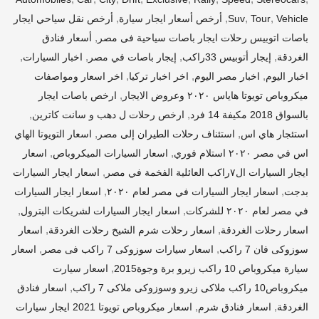
,
,
,
,
Vehicle
Tour
Suv
أرخص أسعار ايجار سيارة
أرخص نقل سياحي ايجار
,
باصات اتوبيس رحلات ايجار باصات سياحية فى مصر
أسعار فنادق
,
,
,
,
الغردقة
إيجار أتوبيس 33راكب
إيجار باصات في مصر
اخبار السيارات
,
,
,
اخبار اليوم
اخبار مصر اليوم
اخر اخبار تركيا
اخر اسعار ومواصفات
,
ميكروباص تويوتا هاياس ٢٠٢٠ وعروض الايجار
ارخص باصات ايجار
,
,
بالسواق 2018 مكيفة 14 فرد
ارخص رحلات ل دهب و سانت كاترين
,
,
استئجار هاي اس
استئناف رحلات الطيران إلى مصر
اسعار التويوتا الهاي
,
,
اس في مصر ٢٠٢٠ استلام فوري
اسعار السيارات الميكروباص
اسعار
,
ايجار السيارات ال٧راكب العائلية الفخمة في مصر
اسعار ايجار السيارات
,
,
بدجت
اسعار ايجار السيارات في مصر لعام ٢٠٢٠
اسعار ايجار السيارات
,
,
في مصر لعام ٢٠٢٠ للشركات
اسعار ايجار السيارات لشريكات البترول
,
,
اسعار رحلات الغردقة
اسعار رحلات شرم الشيخ رحلات الغردقة
اسعار
,
,
سوزوكى فان 7 راكب
اسعار سيارات سوزوكى 7 راكب فى مصر
اسعار
,
سيارة ميكروباص 10 راكب زيرو برة وجوة2015
اسعار سيارت
,
ميكروباص10 راكب ملاكى زيرو وسوزوكى ملاكى 7 راكب
اسعار فنادق
,
,
الغردقة
اسعار فنادق شرم
اسعار ميكروباص تويوتا 2021 ايجار سيارات