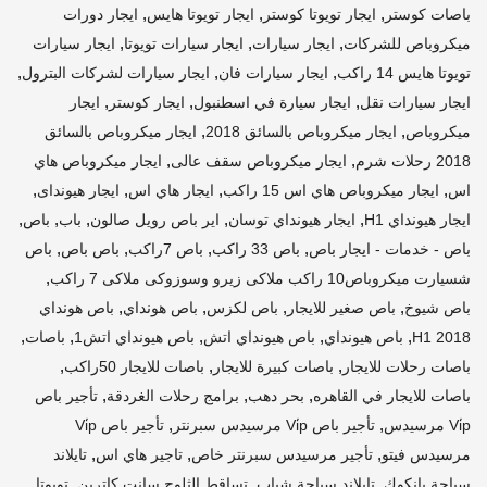
,
,
,
باصات كوستر
ايجار تويوتا كوستر
ايجار تويوتا هايس
ايجار دورات
,
,
,
ميكروباص للشركات
ايجار سيارات
ايجار سيارات تويوتا
ايجار سيارات
,
,
,
تويوتا هايس 14 راكب
ايجار سيارات فان
ايجار سيارات لشركات البترول
,
,
,
ايجار سيارات نقل
ايجار سيارة في اسطنبول
ايجار كوستر
ايجار
,
,
ميكروباص
ايجار ميكروباص بالسائق 2018
ايجار ميكروباص بالسائق
,
,
2018 رحلات شرم
ايجار ميكروباص سقف عالى
ايجار ميكروباص هاي
,
,
,
,
اس
ايجار ميكروباص هاي اس 15 راكب
ايجار هاي اس
ايجار هيونداى
,
,
,
,
,
ايجار هيونداي H1
ايجار هيونداي توسان
اير باص رويل صالون
باب
باص
,
,
,
,
باص - خدمات - ايجار باص
باص 33 راكب
باص 7راكب
باص باص
باص
,
شسيارت ميكروباص10 راكب ملاكى زيرو وسوزوكى ملاكى 7 راكب
,
,
,
,
باص شيوخ
باص صغير للايجار
باص لكزس
باص هونداي
باص هونداي
,
,
,
,
,
H1 2018
باص هيونداي
باص هيونداي اتش
باص هيونداي اتش1
باصات
,
,
,
باصات رحلات للايجار
باصات كبيرة للايجار
باصات للايجار 50راكب
,
,
,
باصات للايجار في القاهره
بحر دهب
برامج رحلات الغردقة
تأجير باص
,
,
Vi̇p مرسيدس
تأجير باص Vi̇p مرسيدس سبرنتر
تأجير باص Vi̇p
,
,
,
مرسيدس فيتو
تأجير مرسيدس سبرنتر خاص
تاجير هاي اس
تايلاند
,
,
,
سياحة بانكوك
تايلاند سياحة شباب
تساقط الثلوج سانت كاترين
تويوتا