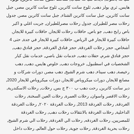
,
,
,
,
هايس
ثري بولز دهب
ثلوج سانت كاترين
ثلوج سانت كاترين مصر
جبل
,
,
,
سانت كاترين
جبل سانت كاترين الشتاء
جبل سانت كاترين مصر
جدول
,
,
رحلات مصر للطيران
جدول رحلات مصرللطيران
جربت اغلي و اكبر
,
,
,
,
باص رايح دهب
جو باص
حافلات رحلات للايجار
حافلات كبيرة للايجار
,
,
حافلات كبيرة للايجار في الرياض
حافلات كبيرة للايجار في جدة
حتى 4
,
,
,
,
أشخاص
حجز رحلات الغردقة
حجز فنادق الغردقة
حجز فنادق دهب
,
,
,
حجز فنادق شرم
حفلات دهب
خدمات نقل باصي
خدمات نقل كبار
,
,
,
,
الشخصيات في اسطنبول
خروجات دهب
خلوص هايس
دهب
دهب
,
,
,
,
رخيصة
دهب سيناء
دهب شرم الشيخ
دهب مصر
دورات شركات و
,
,
,
مصانع للايجار
دورات ميكروباص للايجار
دورات ميكروباص للايجار 2020
,
,
,
,
دير سانت كاترين
رحت دهب ب ٣٠٠ ج بس
رحلات
رحلات الاسكندرية
,
,
,
رحلات الاقصر واسوان
رحلات العمرة
رحلات العين السخنة
رحلات
,
,
,
الغردقة
رحلات الغردقة 2013
رحلات الغردقة ٢٠٢٠
رحلات الغردقة
,
,
الداخلية
رحلات الغردقة بالانتقالات رحلات دهب
رحلات الغردقة
,
,
,
,
للمصريين
رحلات الغردقه
رحلات الي الغردقة
رحلات الي شرم الشيخ
,
,
,
رحلات بحرية الغردقة
رحلات جوية
رحلات حول العالم
رحلات داخل