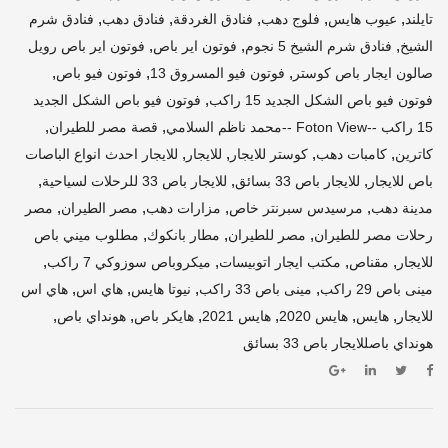
,
,
,
,
,
تايلند
عيوب هايس
فلوج دهب
فنادق الغردقة
فنادق دهب
فنادق شرم
,
,
,
الشيخ
فنادق شرم الشيخ 5 نجوم
فوتون اير باص
فوتون اير باص رويل
,
,
,
صالون ايجار باص كوستر
فوتون فيو المسروق 13
فوتون فيو باص
,
فوتون فيو باص الشكل الجديد 15 راكب
فوتون فيو باص الشكل الجديد
,
,
15 راكب --Foton View --محمد ناظم السلامي
قصة مصر للطيران
,
,
,
,
كاترين
كامبات دهب
كوستر للايجار
للايجار
للايجار احدث انواع الباصات
,
,
,
باص للايجار
للايجار باص 33 بسائق
للايجار باص 33 للرحلات لسياحية
,
,
,
,
مدينة دهب
مرسيدس سبرنتر خاص
مزارات دهب
مصر الطيران
مصر
,
,
,
رحلات مصر للطيران
مصر للطيران
مطار بانكوك
مطلوب ميني باص
,
,
,
,
للايجار
مقناص
مكتب ايجار اتوبيسات
ميكروباص سوزوكي 7 راكب
,
,
,
,
مينى باص 29 راكب
مينى باص 33 راكب
نيوتا هايس
هاي اس
هاي اس
,
,
,
,
,
,
للايجار
هايس
هايس 2020
هايس 2021
هايكر باص
هونداي باص
هونداي باصللايجار باص 33 بسائق