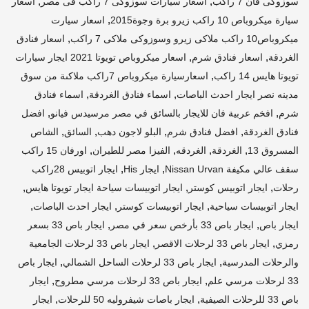
,
,
سوزوكى فان 7 راكب
اسعار سيارات سوزوكى 7 راكب فى مصر
اسعار
,
سيارة ميكروباص 10 راكب زيرو برة وجوة2015
اسعار سيارت
,
ميكروباص10 راكب ملاكى زيرو وسوزوكى ملاكى 7 راكب
اسعار فنادق
,
,
الغردقة
اسعار فنادق شرم
اسعار ميكروباص تويوتا 2021 ايجار سيارات
,
تويوتا هايس 14 راكب
اسعارسيارة ميكروباص 7راكب ملاكىة من سوق
,
,
مدينه نصر ايجار احدث الباصات
اسماء فنادق الغردقة
اسماء فنادق
,
,
شرم
افخم عربية فان للايجار بالسائق في مصر مرسيدس فيانو
افضل
,
,
,
,
فنادق الغردقة
افضل فنادق شرم
البلو لاجون دهب
السائق
الشاص
,
,
,
,
المسروق 13
الغردقة
الغردقه
الفيزا مصر للطيران
اورفان 15 راكب
,
,
سقف عالي مكيفة Nissan Urvan
ايجار His
ايجار اتوبيس 28راكب
,
,
,
رحلات
ايجار اتوبيس كوستر
ايجار اتوبيسات سياحة ايجار تويوتا هايس
,
,
,
ايجار اتوبيسات سياحية
ايجار اتوبيسات كوستر
ايجار احدث الباصات
,
,
ايجار باص
ايجار باص 33 بأرخص سعر في مصر
ايجار باص 33 بسعر
,
,
رمزي
ايجار باص 33 لرحلات الاقصر
ايجار باص 33 لرحلات الجامعية
,
,
والرحلات المدرسية
ايجار باص 33 لرحلات الساحل الشمالي
ايجار باص
,
,
33 لرحلات مرسي علم
ايجار باص 33 لرحلات مرسي مطروح
ايجار
,
,
باص 33 للرحلات الصيفية
ايجار باصات شيفروليه 50 للرحلات
ايجار