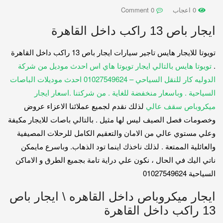
0 اعجاب
0 Comment
ايجار باص 13 راكب داخل القاهرة
تويوتا للايجار هايس تاجير سيارات ايجار باص 13 راكب داخل القاهرة
.
تويوتا هايس بالتالي ايجار تويوتا هاي اس احدث موديل من شركة
الدوليه كار للنقل السياحي – 01027549624 احدث موديلات الباصات
السياحية .
وباسعار منخفضة للغاية .
من شركتنا .اسعار ايجار
ميكروباص سقف عالي
لذلك نقدم لجميع عملائنا الاعزاء عروض
وخصومات فصل الصيف ليس لها مثيل . بالتالي باصات للايجار مكيفة
وعلي مستوي عالي من الامان والتعقيم الكامل للرحلات المصيفية
والعائلية الممتعة . لذلك ناخذك اينما تود الذهاب. وباسرع مايمكن
ناتي اليك في الحال ، نكون علي دراية تامة بجميع الطرق و الاماكن
السياحية 01027549624
ايجار ميكروباص داخل القاهره \ ايجار باص
13 راكب داخل القاهرة