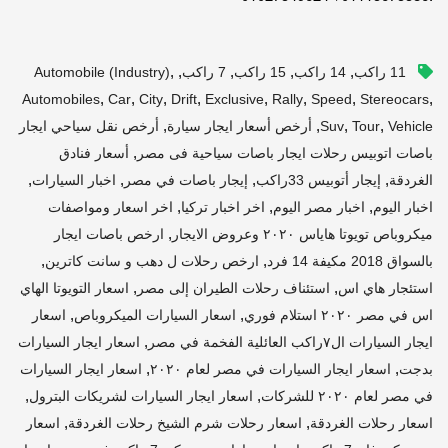
,
,
,
,
,
11 راكب
14 راكب
15 راكب
7 راكب
Automobile (industry)
,
,
,
,
,
,
,
,
Automobiles
Car
City
Drift
Exclusive
Rally
Speed
Stereocars
,
,
,
,
Vehicle
Tour
Suv
أرخص أسعار ايجار سيارة
أرخص نقل سياحي ايجار
,
باصات اتوبيس رحلات ايجار باصات سياحية فى مصر
أسعار فنادق
,
,
,
,
الغردقة
إيجار أتوبيس 33راكب
إيجار باصات في مصر
اخبار السيارات
,
,
,
اخبار اليوم
اخبار مصر اليوم
اخر اخبار تركيا
اخر اسعار ومواصفات
,
ميكروباص تويوتا هاياس ٢٠٢٠ وعروض الايجار
ارخص باصات ايجار
,
,
بالسواق 2018 مكيفة 14 فرد
ارخص رحلات ل دهب و سانت كاترين
,
,
استئجار هاي اس
استئناف رحلات الطيران إلى مصر
اسعار التويوتا الهاي
,
,
اس في مصر ٢٠٢٠ استلام فوري
اسعار السيارات الميكروباص
اسعار
,
ايجار السيارات ال٧راكب العائلية الفخمة في مصر
اسعار ايجار السيارات
,
,
بدجت
اسعار ايجار السيارات في مصر لعام ٢٠٢٠
اسعار ايجار السيارات
,
,
في مصر لعام ٢٠٢٠ للشركات
اسعار ايجار السيارات لشريكات البترول
,
,
اسعار رحلات الغردقة
اسعار رحلات شرم الشيخ رحلات الغردقة
اسعار