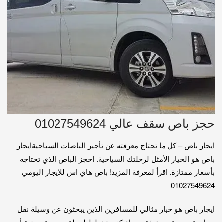
حجز باص سقف عالي 01027549624
ايجار باص – كل ما تحتاج معرفته عن تأجير الباصات السياحيةايجار
باص هو الخيار الأمثل لرحلتك السياحية. احجز الباص الذي تحتاجه
بأسعار ممتازة. اقرأ لمعرفة المزيد! باص هاي اس للايجار اليومي
01027549624
ايجار باص هو خيار مثالي للمسافرين الذين يبحثون عن وسيلة نقل
سياحية مريحة وموثوقة. سواء كنت تخطط لرحلة سياحية ممتعة أو