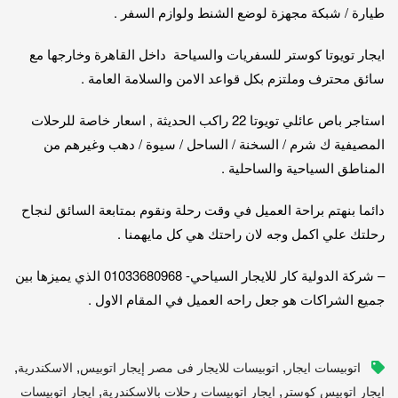
طيارة / شبكة مجهزة لوضع الشنط ولوازم السفر .
ايجار تويوتا كوستر للسفريات والسياحة داخل القاهرة وخارجها مع
سائق محترف وملتزم بكل قواعد الامن والسلامة العامة .
استاجر باص عائلي تويوتا 22 راكب الحديثة , اسعار خاصة للرحلات
المصيفية ك شرم / السخنة / الساحل / سيوة / دهب وغيرهم من
المناطق السياحية والساحلية .
دائما بنهتم براحة العميل في وقت رحلة ونقوم بمتابعة السائق لنجاح
رحلتك علي اكمل وجه لان راحتك هي كل مايهمنا .
– شركة الدولية كار للايجار السياحي- 01033680968 الذي يميزها بين
جميع الشراكات هو جعل راحه العميل في المقام الاول .
,
,
,
اتوبيسات ايجار
اتوبيسات للايجار فى مصر إيجار اتوبيس
الاسكندرية
,
,
ايجار اتوبيس كوستر
ايجار اتوبيسات رحلات بالاسكندرية
ايجار اتوبيسات