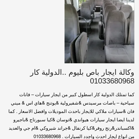
وكالة ايجار باص بليوم ..الدولية كار
01033680968
كما تمتلك الدولية كار اسطول كبير من ايجار سيارات – فانات
سياحية – باصات مرسيدس &شفيرولية &يوتنج &هاي اس & ميني
فان &سيارات ملاكي للايجار باحدث الموديلات وافضل الاسعار . كما
لدينا ايضا ايجار سيارات هيواندي &توسان &كيا سبورتاج &باجيرو
&اكسباندر&رنج روفر&كيا كرنفال &جراند شيروكي &ام جي والعديد
من انواع ايجار احدث واجدد السيارات . 01033680968