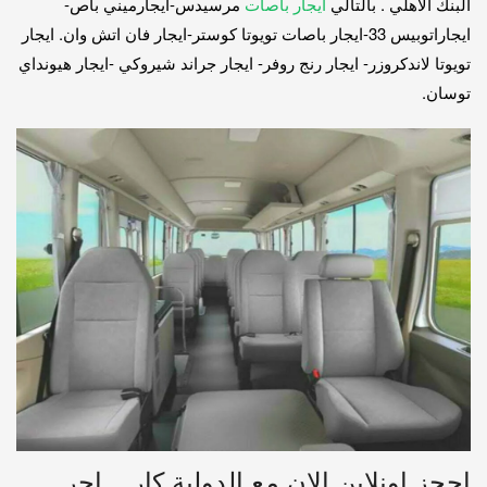
البنك الاهلي . بالتالي
ايجار باصات
مرسيدس-ايجارميني باص-
ايجاراتوبيس 33-ايجار باصات تويوتا كوستر-ايجار فان اتش وان. ايجار
تويوتا لاندكروزر- ايجار رنج روفر- ايجار جراند شيروكي -ايجار هيونداي
توسان.
احجز اونلاين الان مع الدولية كار _ اجر