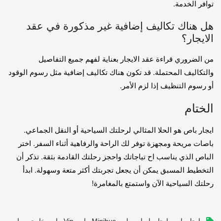
توافر الخدمة.
هل هناك تكاليف إضافية غير مذكورة في عقد
الايجار؟
من الضروري قراءة عقد الايجار بعناية لفهم جميع التفاصيل
والتكاليف المحتملة. قد تكون هناك تكاليف إضافية مثل رسوم الوقود
أو رسوم التنظيف إذا لزم الأمر.
الختام
ايجار باص هو الحلا المثالي لرحلتك السياحية أو النقل الجماعي.
باصات مريحة ومجهزة توفر لك الراحة والرفاهية أثناء السفر. اختر
الباص الذي يناسب اح تياجاتك واحجز رحلتك القادمة بثقة. تذكر أن
التخطيط المسبق يمكن أن يجعل تجربتك أكثر متعة وسهولة. ابدأ
رحلتك السياحية الآن واستمتع بالمغامرة!
,
,
,
,
,
ايجار باص
ايجار باصات
باص Minibus
باص Vip
باص خارجي
باص