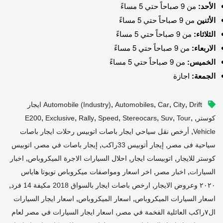
الأحد:
من 9 صباحاً حتي 5 مساءً
الأثنين
من 9 صباحاً حتي 5 مساءً
الثلاثاء:
من 9 صباحاً حتي 5 مساءً
الاربعاء:
من 9 صباحاً حتي 5 مساءً
الخميس:
من 9 صباحاً حتي 5 مساءً
الجمعة:
اجازة
,
,
,
,
City
Car
Automobiles
Automobile (industry)
Drift ايجار
,
,
,
,
,
,
,
,
كوستر
Tour
Suv
Stereocars
Speed
Rally
Exclusive
E200
,
Vehicle
أرخص نقل سياحي ايجار باصات اتوبيس رحلات ايجار باصات
,
,
,
سياحية فى مصر
إيجار أتوبيس 33راكب
إيجار باصات في مصر
اتوبيس
,
,
,
كوستر للايجار
اتوبيسات ايجار
احلال السيارات الاجرة الميكروباص
اخبار
,
,
السيارات
اخبار مصر
اخر اسعار ومواصفات ميكروباص تويوتا هاياس
,
,
٢٠٢٠ وعروض الايجار
ارخص باصات ايجار بالسواق 2018 مكيفة 14 فرد
,
,
اسعار السيارات الميكروباص
اسعار الميكروباص
اسعار ايجار السيارات
,
ال٧راكب العائلية الفخمة في مصر
اسعار ايجار السيارات في مصر لعام