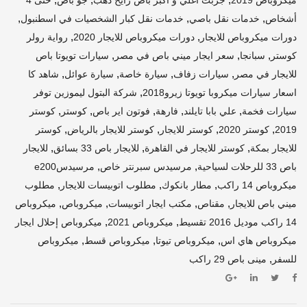
,
,
,
أشخاص
خدمات نقل باصي
خدمات نقل كبار الشخصيات في اسطنبول
,
,
دورات ميكروباص للايجار
دورات ميكروباص للايجار 2020
رواية رولر
,
,
,
كوستر
سبانجا
سعر ايجار ميني باص في مصر
سيارات تويوتا باص
,
,
,
,
للايجار في مصر
سيارات زفاف
سيارة خاصة
سيارة عوائل
شاهد كا
,
اسعار سيارات ميكروبا تويوتا زيرو2018
شركة البتول ليموزين توفر
,
,
,
,
,
سيارات فخمة
علي بابا تايلند
فارهة
فوتون اير باص
كوستر
كوستر
,
,
,
,
2019
كوستر 2020
كوستر للايجار
كوستر للايجار بالرياض
كوستر
,
,
,
للايجار بمكة
كوستر للايجار في القاهرة
للايجار باص 33 بسائق
للايجار
,
,
باص 33 للرحلات لسياحية
مرسيدس سبرنتر خاص
مرسيدسe200
,
,
,
ميكروباص 14 راكب
مطار بانكوك
مطلوب اتوبيسات للايجار
مطلوب
,
,
,
,
ميني باص للايجار
مقناص
مكتب ايجار اتوبيسات
ميكروباص
ميكروباص
,
,
14 راكب موديل 2016 تقسيط
ميكروباص 2021
ميكروباص إحلال ايجار
,
,
,
ميكروباص هاي اس
ميكروباص تيوتا
ميكروباص قسط
ميكروباص
,
للسفر
مينى باص 29 راكب