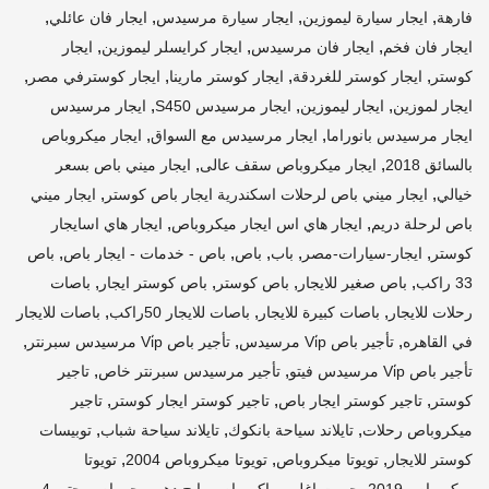
,
,
,
,
فارهة
ايجار سيارة ليموزين
ايجار سيارة مرسيدس
ايجار فان عائلي
,
,
,
ايجار فان فخم
ايجار فان مرسيدس
ايجار كرايسلر ليموزين
ايجار
,
,
,
,
كوستر
ايجار كوستر للغردقة
ايجار كوستر مارينا
ايجار كوسترفي مصر
,
,
,
ايجار لموزين
ايجار ليموزين
ايجار مرسيدس S450
ايجار مرسيدس
,
,
ايجار مرسيدس بانوراما
ايجار مرسيدس مع السواق
ايجار ميكروباص
,
,
بالسائق 2018
ايجار ميكروباص سقف عالى
ايجار ميني باص بسعر
,
,
خيالي
ايجار ميني باص لرحلات اسكندرية ايجار باص كوستر
ايجار ميني
,
,
باص لرحلة دريم
ايجار هاي اس ايجار ميكروباص
ايجار هاي اسايجار
,
,
,
,
,
كوستر
ايجار-سيارات-مصر
باب
باص
باص - خدمات - ايجار باص
باص
,
,
,
,
33 راكب
باص صغير للايجار
باص كوستر
باص كوستر ايجار
باصات
,
,
,
رحلات للايجار
باصات كبيرة للايجار
باصات للايجار 50راكب
باصات للايجار
,
,
,
في القاهره
تأجير باص Vi̇p مرسيدس
تأجير باص Vi̇p مرسيدس سبرنتر
,
,
تأجير باص Vi̇p مرسيدس فيتو
تأجير مرسيدس سبرنتر خاص
تاجير
,
,
,
كوستر
تاجير كوستر ايجار باص
تاجير كوستر ايجار كوستر
تاجير
,
,
,
ميكروباص رحلات
تايلاند سياحة بانكوك
تايلاند سياحة شباب
توبيسات
,
,
,
كوستر للايجار
تويوتا ميكروباص
تويوتا ميكروباص 2004
تويوتا
,
,
,
ميكروباص 2019
جربت اغلي و اكبر باص رايح دهب
جو باص
حتى 4