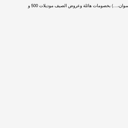
لأي مكان في مصر داخل و خارج القاهرة. لتوصيل رحلات (شرم الشيخ، الغردقة، السخنه، دهب، اسوان،…) بخصومات هائلة وعروض الصيف موديلات 500 و