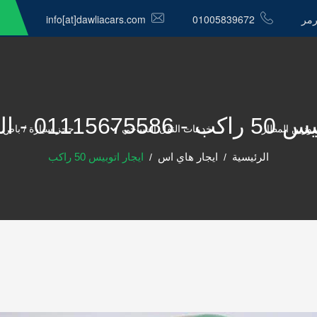
رمر
01005839672
info[at]dawliacars.com
0 - الدولية كار
موزين المطار
خدمات النقل السياحي
حجز سيارة / باص 
الرئيسية
ايجار هاي اس
ايجار اتوبيس 50 راكب