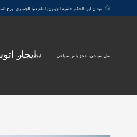
ميدان ابن الحكم حلمية الزيتون, امام دنيا الجمبري, برج الم
ايجار اتوبيس 50 راكب - 1115675586
نقل سياحي، حجز باص سياحي
ايجار سيارات
لي