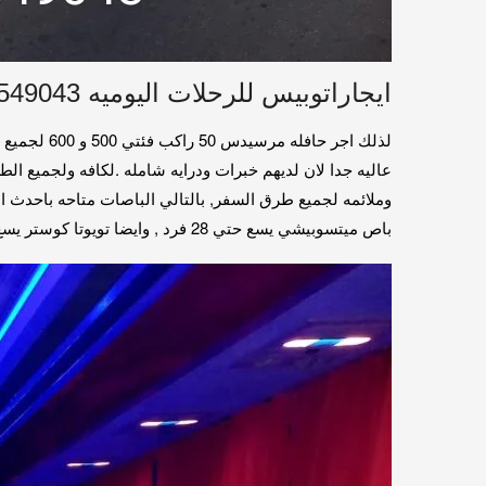
ايجاراتوبيس للرحلات اليوميه 01016549043
لذلك اجر ح
عاليه جدا لان لديهم خبرات ودرايه شامله .لكافه ولجميع ال
باص ميتسوبيشي يسع حتي 28 فرد , وايضا تويوتا كوستر يسع 24 , بالتالي متاح جميع انواع الباصات.