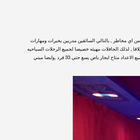
 امنه.تماما وخاليه من اي مخاطر , بالتالي السائقين مدربين بخبرات ومهارات
اقا , لذلك الحافلات مهيئه خصيصا لجميع الرحلات السياحيه
وملائمه لجميع طرق السفر, بالتالي الباصات متاحه باحدث الموديلات منالدوليه كار للنقل السياحي , الباصات متاحه بجميع الانواع وبجميع الاعداد متاح ايجار باص يسع حتي 33 فرد ,وايضا ميني