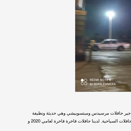
 تأجير حافلات مرسيدس وميتسوبيشي وهي حديثة ونظيفة
جدا، وبأسعار معقولة لنقل الأفراد والمجموعات في أي مكان في مصر داخل وخارج القاهرة. لذلك ، تقدم شركتنا أفضل أسعار تأجير الحافلات السياحية. لدينا حافلات فاخرة فاخرة لعامي 2020 و