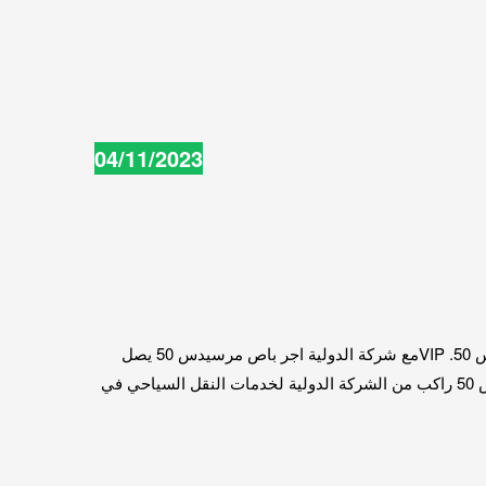
04/11/2023
يتوفر لدينا ايضاً تأجير باص مرسيدس 50. VIPمع شركة الدولية اجر باص مرسيدس 50 يصل
اليك معقماً بالكامل و نظيف. لدينا اتوبيسات مرسيدس 50 للتأجير حديثه و مريحه .تقدم شركة الدولية الكثير من العروض عند ايجار باص 50 راكب من الشركة الدولية لخدمات النقل السياحي في