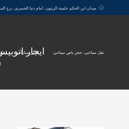
ميدان ابن الحكم حلمية الزيتون, امام دنيا الجمبري, برج الم
ايجار اتوبيس 50 راكب بالسائق 01016549043 الدول
نقل سياحي، حجز باص سياحي
ايجار سيارات
لي
ا