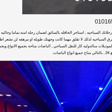
افله مرسيدس 50 راكب فئتي 500 و 600 لجميع رحلاتك السياحيه , استاجر الحافله بالسائق لضمان رحله
طرق السياحيه لذلك لا تقلق مهما كانت وجهتك طويله او مرهقه لن تشعر اطل