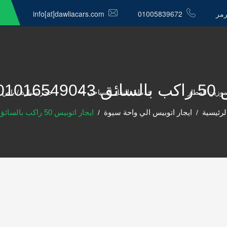
رمر
01005839672
info[at]dawliacars.com
ية كار
موزين المطار
خدمات النقل السياحي
حجز سيارة / باص 
لرئيسية
ايجار اتوبيس الي واحة سيوة
ايجار اتوبيس 50 راكب بالسائق