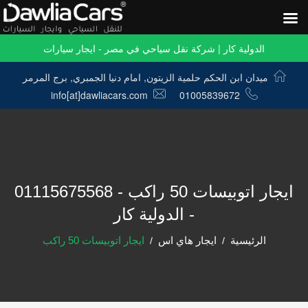
الدولية كار | شركة نقل سياحي في مصر - ايجار سيارات
ميدان ابن الحكم حلمية الزيتون, امام دنيا الجمبري, برج المرمر
info[at]dawliacars.com
01005839672
ايجار اتوبيسات 50 راكب - 01115675568
- الدولية كار
الرئيسية
ايجار هاي اس
ايجار اتوبيسات 50 راكب