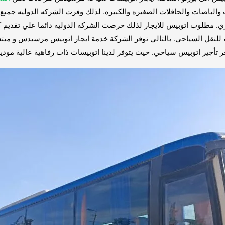
الباصات والحافلات الصغيره والكبيره. لذلك وفرت الشركه الدوليه جميع ان
اخري. مطلوب اتوبيس للايجار لذلك حرصت الشركه الدوليه دائما علي تقديم
للنقل السياحي. بالتالي توفر الشركة خدمة ايجار اتوبيس مرسيدس و ميت
 سياحي. حيث يتوفر لدينا اتوبيسات ذات رفاهية عالية موديل 2020 و 2021 تتسع حتي 50 راك