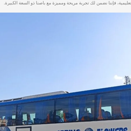
عليمية، فإننا نضمن لك تجربة مريحة ومميزة مع باصنا ذو السعة الكبيرة.