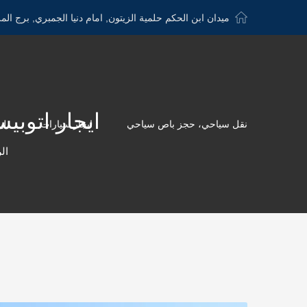
ميدان ابن الحكم حلمية الزيتون, امام دنيا الجمبري, برج الم
ايجار اتوبيس الى قر
نقل سياحي، حجز باص سياحي
ايجار سيارات
لي
ال