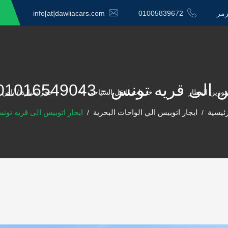
رمر
01005839672
info[at]dawliacars.com
يه تونس - 01016549043الدولية كار
موزين المطار
خدمات النقل السياحي
حجز سيارة / باص 
رئيسية
ايجار اتوبيس الي الواحات البحرية
ايجار اتوبيس الى قريه تون