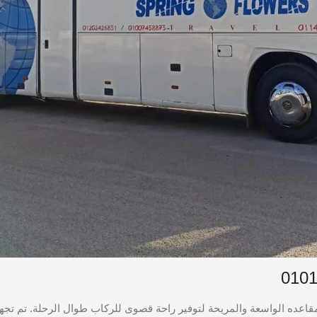
ر هو باص فاخر يتسع لـ 50 راكبًا، ويتميز بمقاعده الواسعة والمريحة لتوفير راحة قصوى للركاب ط