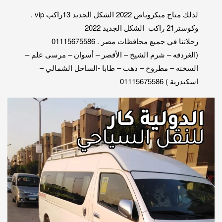
لذلك متاح ميكروباص 2022 الشكل الجديد 13راكب vip .
وكوستر21 راكب الشكل الجديد 2022
رحلاتنا في جميع محافظات مصر . 01115675586
(الغردقه – شرم الشيخ – الأقصر – أسوان – مرسى علم –
السخنه – مطروح – دهب – طابا -الساحل الشمالي –
اسكندرية ) 01115675586