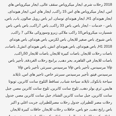
,
,
2018 رحلات شرم
ايجار ميكروباص سقف عالى
ايجار ميكروباص هاي
,
,
,
,
اس
ايجار ميكروباص هاي اس 15 راكب
ايجار هاي اس
ايجار هيونداى
,
,
,
,
,
ايجار هيونداي H1
ايجار هيونداي توسان
اير باص رويل صالون
باب
باص
,
,
,
,
باص - خدمات - ايجار باص
باص 33 راكب
باص 7راكب
باص باص
باص
,
شسيارت ميكروباص10 راكب ملاكى زيرو وسوزوكى ملاكى 7 راكب
,
,
,
,
باص شيوخ
باص صغير للايجار
باص لكزس
باص هونداي
باص هونداي
,
,
,
,
,
H1 2018
باص هيونداي
باص هيونداي اتش
باص هيونداي اتش1
باصات
,
,
,
باصات رحلات للايجار
باصات كبيرة للايجار
باصات للايجار 50راكب
,
,
,
باصات للايجار في القاهره
بحر دهب
برامج رحلات الغردقة
تأجير باص
,
,
Vi̇p مرسيدس
تأجير باص Vi̇p مرسيدس سبرنتر
تأجير باص Vi̇p
,
,
,
مرسيدس فيتو
تأجير مرسيدس سبرنتر خاص
تاجير هاي اس
تايلاند
,
,
,
سياحة بانكوك
تايلاند سياحة شباب
تساقط الثلوج سانت كاترين
تويوتا
,
,
,
,
هايس
ثري بولز دهب
ثلوج سانت كاترين
ثلوج سانت كاترين مصر
جبل
,
,
,
سانت كاترين
جبل سانت كاترين الشتاء
جبل سانت كاترين مصر
جدول
,
,
رحلات مصر للطيران
جدول رحلات مصرللطيران
جربت اغلي و اكبر
,
,
,
,
باص رايح دهب
جو باص
حافلات رحلات للايجار
حافلات كبيرة للايجار