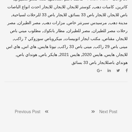
,
,
,
,
كاترين
كامبات دهب
كوستر للايجار
للايجار
للايجار احدث انواع الباصات
,
,
,
باص للايجار
للايجار باص 33 بسائق
للايجار باص 33 للرحلات لسياحية
,
,
,
,
مدينة دهب
مرسيدس سبرنتر خاص
مزارات دهب
مصر الطيران
مصر
,
,
,
رحلات مصر للطيران
مصر للطيران
مطار بانكوك
مطلوب ميني باص
,
,
,
,
للايجار
مقناص
مكتب ايجار اتوبيسات
ميكروباص سوزوكي 7 راكب
,
,
,
,
مينى باص 29 راكب
مينى باص 33 راكب
نيوتا هايس
هاي اس
هاي اس
,
,
,
,
,
,
للايجار
هايس
هايس 2020
هايس 2021
هايكر باص
هونداي باص
هونداي باصللايجار باص 33 بسائق
Previous Post
Next Post