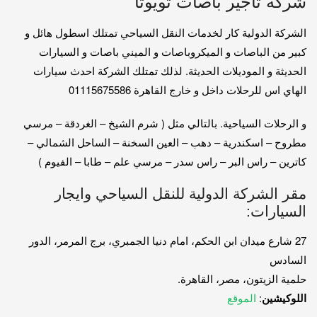
شركة تاجير باصات تويوتا
الشركة الدولية كار لخدمات النقل السياحي تمتلك اسطول هائل و
كبير من الباصات و الميكروباصات و الميني باصات و السيارات
الحديثة و الموديلات الحديثة. لذلك تمتلك الشركة احدث سيارات
الهاي اس للرحلات داخل و خارج القاهرة 01115675586
و الرحلات السياحية. بالتالي مثل ( شرم الشيخ – الغردقة – مرسي
مطروح – اسكندرية – دهب – العين السخنة – الساحل الشمالي –
كاترين – راس البر – راس سدر – مرسي علم – طابا – الفيوم )
مقر الشركة الدولية للنقل السياحي وايجار
السيارات:
27 شارع ميدان ابن الحكم، امام دنيا الجمبري، برج المرمر، الدور
السادس
حلمية الزيتون، مصر، القاهرة.
اللوكيشين
:
الموقع