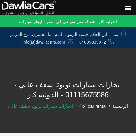
الدولية كار | شركة نقل سياحي في مصر - ايجار سيارات
ميدان ابن الحكم حلمية الزيتون, امام دنيا الجمبري, برج المرمر
info[at]dawliacars.com
01005839672
ايجارات سيارات تويوتا سقف عالي -
01115675586 - الدولية كار
الرئيسية
4x4 car rental
ايجارات سيارات تويوتا سقف عالي