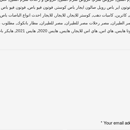
,
,
وتون اير باص رويل صالون ايجار باص كوستر
فوتون فيو باص
فوتون فيو باص الشك
,
,
,
,
,
كاترين
كامبات دهب
كوستر للايجار
للايجار
للايجار احدث انواع الباصات باص ل
,
,
,
,
ر الطيران
مصر رحلات مصر للطيران
مصر للطيران
مطار بانكوك
مطلوب مي
,
,
,
,
,
,
وتا هايس
هاي اس
هاي اس للايجار
هايس
هايس 2020
هايس 2021
هايكر ب
*
Your email ad