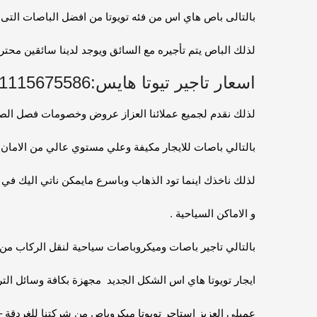
بالتالى باص هاي اس من فئه تويوتا من افضل الباصات التى
لذلك الباص يتم تأجيره مع السائق ويوجد لدينا سائقين مح
اسعار تاجير تيوتا هايس:01115675586
لذلك نقدم لجميع عملائنا العزاز عروض وخصومات فصل الصي
بالتالي باصات للايجار مكيفة وعلي مستوي عالي من الامان وا
لذلك ناخذك اينما تود الذهاب وباسرع مايمكن ناتي اليك في 
و الاماكن السياحية .
بالتالي تاجير باصات وميكروباصات سياحية لنقل الركاب من 
ايجار تويوتا هاي اس الشكل الجديد مجهزة بكافة وسائل التر
عميلي العزيز استاجر تويوتا ميكروباص من شركتنا للغردق