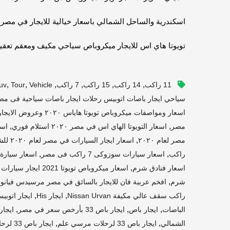
اسكندرية والساحل الشمالي باسعار خيالية للايجار في مصر.
تويوتا هاي اس للايجار ميكروباص سياحي مكيف ومعقم تعقيم
,
,
,
,
,
,
11 راكب
14 راكب
15 راكب
7 راكب
Vehicle
Tour
uv
سياحي ايجار باصات اتوبيس رحلات ايجار باصات سياحية فى مص
اسعار ومواصفات ميكروباص تويوتا هاياس ٢٠٢٠ وعروض الايجار
,
,
مصر
اسعار التويوتا الهاي اس في مصر ٢٠٢٠ استلام فوري
اسع
,
مصر لعام ٢٠٢٠
اسعار ايجار السيارات في مصر لعام ٢٠٢٠ للشركات
,
,
راكب
اسعار سيارات سوزوكى 7 راكب فى مصر
اسعار سيارة ميكروباص 10 
,
اسعار فنادق شرم
اسعار ميكروباص تويوتا 2021 ايجار سيارات تويوتا هايس 14 راكب
,
,
شرم
افخم عربية فان للايجار بالسائق في مصر مرسيدس فيانو
,
,
راكب سقف عالي مكيفة Nissan Urvan
ايجار His
ايجار اتوبيس 28راكب ر
,
,
,
الباصات
ايجار باص
ايجار باص 33 بأرخص سعر في مصر
ايجار باص 
,
,
الشمالي
ايجار باص 33 لرحلات مرسي علم
ايجار باص 33 لرحلات مرسي مطروح