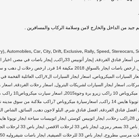
 جيد من الداخل والخارج لامن وسلامة الركاب والمسافرين .
,
,
,
,
,
,
,
,
,
ry)
Automobiles
Car
City
Drift
Exclusive
Rally
Speed
Stereocars
S
,
,
,
,
ر
أسعار فنادق الغردقة
إيجار أتوبيس 33راكب
إيجار باصات في مصر
اخبار ا
,
,
ارخص باصات ايجار بالسواق 2018 مكيفة 14 فرد
ارخص رحلات ل دهب و سا
,
ار السيارات الميكروباص
اسعار ايجار السيارات ال٧راكب العائلية الفخمة في مصر
,
,
,
اسعار ايجار السيارات لشريكات البترول
اسعار رحلات الغردقة
اسعار 
,
راكب زيرو برة وجوة2015
اسعار سيارت ميكروباص10 راكب ملاكى زيرو وسوزوكى ملاكى 7 راكب
,
اسعارسيارة ميكروباص 7راكب ملاكىة من سوق مدينه نصر ايجار احدث الباصات
,
,
,
,
افضل فنادق الغردقة
افضل فنادق شرم
البلو لاجون دهب
السائق
الشاص الم
,
,
حلات
ايجار اتوبيس كوستر
ايجار اتوبيسات سياحة ايجار تويوتا ها
,
,
33 بسعر رمزي
ايجار باص 33 لرحلات الاقصر
ايجار باص 33 لرحلات الجامعية والرحلات المدرسية
,
,
ايجار باص 33 للرحلات الصيفية
ايجار باصات شيفروليه 50 للرحلات