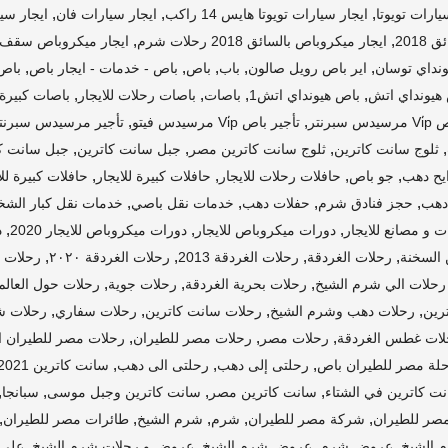
,
,
,
يارات تويوتا
ايجار سيارات تويوتا هايس 14 راكب
ايجار سيارات فان
ايجار سي
,
,
201
ايجار ميكروباص بالسائق 2018 رحلات شرم
ايجار ميكروباص سقف 
,
,
,
,
,
ونداي توسان
اير باص رويل صالون
باب
باص
باص - خدمات - ايجار باص
باص 33 ر
,
,
,
,
هيونداي اتش
باص هيونداي اتش1
باصات
باصات رحلات للايجار
باصات كبيرة 
,
,
 سبرنتر
تأجير باص Vi̇p مرسيدس فيتو
تأجير مرسيدس سبرنت
,
,
,
,
ثلوج سانت كاترين
ثلوج سانت كاترين مصر
جبل سانت كاترين
جبل سانت كا
,
,
,
,
يح دهب
جو باص
حافلات رحلات للايجار
حافلات كبيرة للايجار
حافلات كبيرة لل
,
,
,
,
دهب
حجز فنادق شرم
حفلات دهب
خدمات نقل باصي
خدمات نقل كبار الش
,
,
,
 و مصانع للايجار
دورات ميكروباص للايجار
دورات ميكروباص للايجار 2020
د
,
,
,
,
 السخنة
رحلات الغردقة
رحلات الغردقة 2013
رحلات الغردقة ٢٠٢٠
رحلات ا
,
,
,
رحلات الي شرم الشيخ
رحلات بحرية الغردقة
رحلات جوية
رحلات حول العالم
,
,
,
,
رين
رحلات دهب وشرم الشيخ
رحلات سانت كاترين
رحلات سفاري
رحلات ش
,
,
,
لات غطس الغردقة
رحلات مصر
رحلات مصر للطيران
رحلات مصر للطيران ال
,
,
,
لة مصر للطيران باص
رحلتى إلى دهب
رحلتى الى دهب
سانت كاترين 2021 مصر
,
,
,
,
ت كاترين في الشتاء
سانت كاترين مصر
سانت كاترين وجبل موسى
سبانجا
,
,
,
,
,
صر للطيران
شركة مصر للطيران
شرم
شرم الشيخ
طائرات مصر للطيران
,
,
,
,
 الشيخ
عروض شرم
عروض شرم الشيخ
عروض و رحلات شرم الشيخ
علي ب