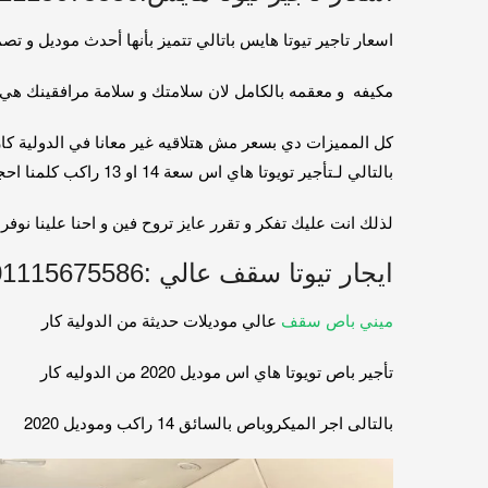
اسعار تاجير تيوتا هايس باتالي تتميز بأنها أحدث موديل و 
مكيفه و معقمه بالكامل لان سلامتك و سلامة مرافقينك هي اه
كل المميزات دي بسعر مش هتلاقيه غير معانا في الدولية كار 1115675586
بالتالي لـتأجير تويوتا هاي اس سعة 14 او 13 راكب كلمنا احجز و اسال عن العروض
لذلك انت عليك تفكر و تقرر عايز تروح فين و احنا علينا نو
ايجار تيوتا سقف عالي :01115675586
ميني باص سقف
عالي موديلات حديثة من الدولية كار
تأجير باص تويوتا هاي اس موديل 2020 من الدوليه كار
بالتالى اجر الميكروباص بالسائق 14 راكب وموديل 2020