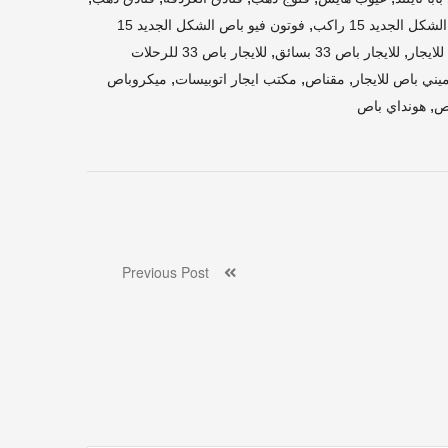
,
ل الجديد 15 راكب
فوتون فيو باص الشكل الجديد 15
,
,
لايجار
للايجار باص 33 بسائق
للايجار باص 33 للرحلات
,
,
,
ني باص للايجار
مقناص
مكتب ايجار اتوبيسات
ميكروباص
,
اص
هونداي باص
Previous Post