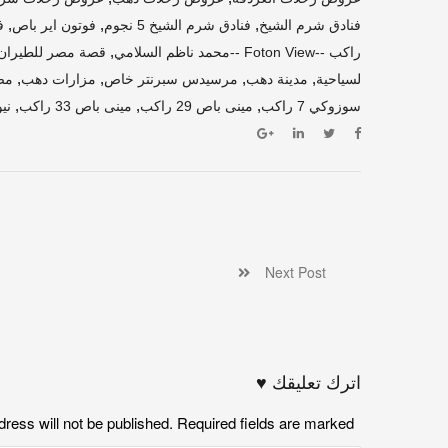
,
,
,
فنادق شرم الشيخ
فنادق شرم الشيخ 5 نجوم
فوتون اير باص
ف
,
راكب --Foton View --محمد ناظم السلامي
قصة مصر للطيران
,
,
,
,
لسياحية
مدينة دهب
مرسيدس سبرنتر خاص
مزارات دهب
مص
,
,
,
سوزوكي 7 راكب
مينى باص 29 راكب
مينى باص 33 راكب
ني
Next Post
اترك تعليقك ♥
dress will not be published. Required fields are marked