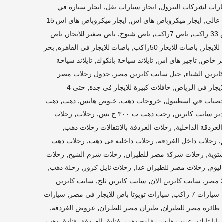
,
,
ارات لشركات البترول
ايجار سيارات نقل
ايجار سيارة في
,
,
عالى
ايجار ميكروباص هاي اس
ايجار ميكروباص هاي اس 15
,
,
,
,
اكب
باص 7راكب
باص شيوخ
باص صغير للايجار
باص
,
,
,
للايجار
باصات للايجار 50راكب
باصات للايجار في القاهره
بحر
,
,
,
ر خاص
تاجير هاي اس
تايلاند سياحة بانكوك
تايلاند سياحة
,
,
ترين الشتاء
جبل سانت كاترين مصر
جدول رحلات مصر
,
,
ايجار في الرياض
حافلات كبيرة للايجار في جدة
حتى 4
,
,
,
,
خصيات في اسطنبول
خروجات دهب
خلوص هايس
دهب
دهب
,
,
,
ير سانت كاترين
رحت دهب ب ٣٠٠ ج بس
رحلات
رحلات
,
,
لغردقة الداخلية
رحلات الغردقة بالانتقالات رحلات دهب
,
,
,
رحلات داخل الغردقة
رحلات داخليه فى دهب
رحلات دهب
,
,
,
توية
رحلات شركة مصر للطيران
رحلات شرم الشيخ
رحلات
,
,
,
,
يوم
رحلات مصر للطيران غدا
رحلات نايل كروز
رحلة دهب
,
,
,
سانت كاترين الان
سانت كاترين ثلج
سانت كاترين
,
,
سيارات 7 راكب
سيارات تويوتا باص للايجار في مصر
سيارات
,
,
,
طائرة مصر للطيران
طيران مصر للطيران
عروض الغردقة
,
,
,
,
,
ابا تايلند
عيوب هايس
فلوج دهب
فنادق الغردقة
فنادق دهب