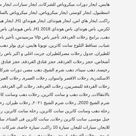
,
,
,
هايس
ايجار دورات ميكروباص للشركات
ايجار سيارات
ايجار س
,
,
,
اسطنبول
ايجار كوستر
ايجار ميكروباص
ايجار ميكروباص بالسائق 8
,
,
,
,
راكب
ايجار هاي اس
ايجار هيونداى
ايجار هيونداي H1
ايجار هي
,
,
,
,
لكزس
باص هونداي
باص هونداي H1 2018
باص هيونداي
باص 
,
,
,
دهب
برامج رحلات الغردقة
تأجير باص Vi̇p مرسيدس
تأجير باص Vi̇p مرسيدس
,
,
,
شباب
تساقط الثلوج سانت كاترين
تويوتا هايس
ثري بولز دهب
,
,
للطيران
جدول رحلات مصرللطيران
جربت اغلي و اكبر باص را
,
,
,
أشخاص
حجز رحلات الغردقة
حجز فنادق الغردقة
حجز فنادق 
,
,
,
,
رخيصة
دهب سيناء
دهب شرم الشيخ
دهب مصر
دورات شركات
,
,
,
الاسكندرية
رحلات الاقصر واسوان
رحلات العمرة
رحلات العين
,
,
,
رحلات الغردقة للمصريين
رحلات الغردقه
رحلات الي الغردقة
,
,
بالانتقالات
رحلات دهب و سانت كاترين
رحلات دهب وسانت كات
,
,
,
شرم الشيخ 2020
رحلات شرم الشيخ ٢٠٢١
رحلات طيران
رح
,
,
رحلة دهب وسانت كاترين سانت كاترين
رحلة سانت كاترين
رح
,
,
,
جبل موسى
سانت كاترين رحلات
سانت كاترين فى الشتاء
سان
,
,
,
,
للايجار
سيارات لليجار
سيارة 10 راكب
سيارة خاصة
شركات م
,
,
عروض رحلات الغردقة
عروض رحلات دهب
عروض رحلات شرم