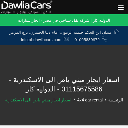
الدولية كار | شركة نقل سياحي في مصر - ايجار سيارات
ميدان ابن الحكم حلمية الزيتون, امام دنيا الجمبري, برج المرمر
info[at]dawliacars.com
01005839672
اسعار ايجار ميني باص الى الاسكندرية -
01115675586 - الدولية كار
الرئيسية
4x4 car rental
اسعار ايجار ميني باص الى الاسكندرية