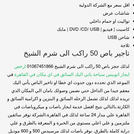
اقل سعر مع الشركة الدولية
شاشات عرض
تواليت او حمام داخلي
كاسيت | فيديو | DVD /CD/ USB | مايك
شاحن USB
ثلاجة
تاجير باص 50 راكب الى شرم الشيخ
لذلك حجز باص 50 راكب الى شرم الشيخ 01067451866
ارخص
ايجار اتوبيس سياحة ياتي اليك السائق في اي مكان في القاهرة
في
الموعد الذي تحدده دون حدوث اي خطا او تاخير الباص يأتي اليك
معقم جيدا من الداخل حتي نضمن وصولك بامان الي المكان الذي
تريده لذلك لذلك تشمل الرحله السائق و البنزين و اكرامية السائق و
الكارتة.بالتالي نتيح افضل خدمة ايجار باصات و ميكروباصات في
القاهرة علي مدار 24 ساعة لذلك في القاهرة،الشركة توفر سائقين
ملتزمين و علي اعلي مستوي من الخبرة و المعرفة بالطرق و علي
دراية كاملة بالطرق. نوفر باصات لذلك مرسيدس 500 و 600 موديل