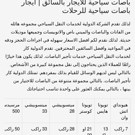
باصات سياحية للايجار بالسائق | ايجار
باصات سياحية للرحلات
لذلك تقدم الشركة الدولية لخدمات النقل السياحي مجموعه هائله
من الفانات والباصات والميني باص والاتوبيسات وجميعها موديلات
حديثة. لذلك نقدم لكم افضل الاسعار سهوله في اجراءات الحجز ودقه
في المواعيد وافضل السائقين المحترفين. تقدم الدولية كار
لخدمات النقل السياحي خدمات تأجير الباصات. لذلك يكون هذا خيارًا
رائعًا للعملاء الذين يحتاجون إلى نقل مجموعة كبيرة من الأشخاص.
بالتالي ليس لديهم الوسائل للقيام بذلك بمفردهم. تمتلك الدولية كار
تأجير الباصات. بالتالي مجموعة متنوعة من الباصات للاختيار من
بينها ، بالتالي يمكنك العثور على واحدة تناسب احتياجاتك
هيونداي
تويوتا
تويوتا
ميتسوبيشي
مينسوبيشي
مرسيدس
اتش
هايس
كوستر
28
33
500
وان
7 راكب
13
21 او
28 راكب
33 راكب
50 راكب
راكب
23