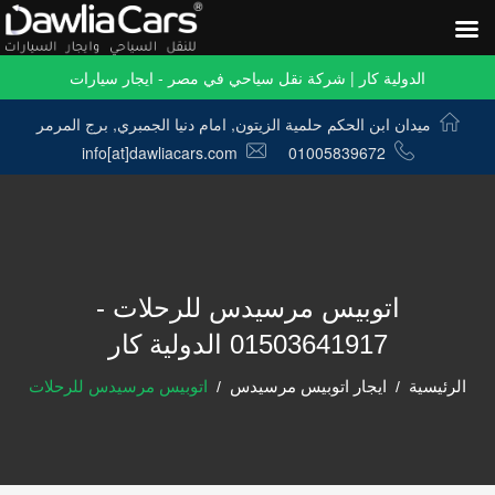
الدولية كار | شركة نقل سياحي في مصر - ايجار سيارات
ميدان ابن الحكم حلمية الزيتون, امام دنيا الجمبري, برج المرمر
info[at]dawliacars.com
01005839672
اتوبيس مرسيدس للرحلات -
01503641917 الدولية كار
الرئيسية
ايجار اتوبيس مرسيدس
اتوبيس مرسيدس للرحلات