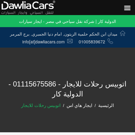
الدولية كار | شركة نقل سياحي في مصر - ايجار سيارات
ميدان ابن الحكم حلمية الزيتون, امام دنيا الجمبري, برج المرمر
info[at]dawliacars.com
01005839672
اتوبيس رحلات للايجار - 01115675586 -
الدولية كار
الرئيسية
ايجار هاي اس
اتوبيس رحلات للايجار