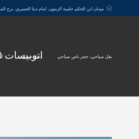
ميدان ابن الحكم حلمية الزيتون, امام دنيا الجمبري, برج الم
اتوبيسات 50 راكب للايجار - 01115675586 -الدولية كار
نقل سياحي، حجز باص سياحي
ايجار سيارات
لي