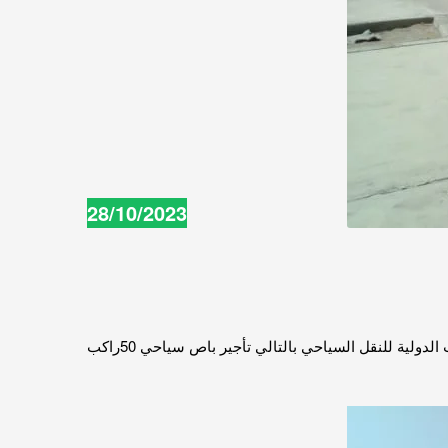
28/10/2023
اتوبيسات 50 راكب للايجار باسعار مميزة للايجار من الشركة الدولية لذلك بمصداقية عالية لدى كل عملائها الامن والشفافية من اولويات الدولية للنقل السياحي بالتالي تأجير باص سياحي 50راكب