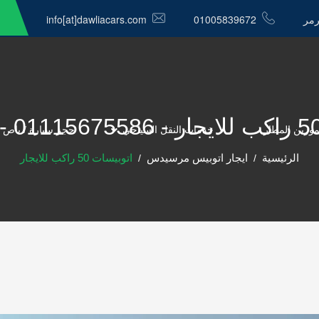
رمر
01005839672
info[at]dawliacars.com
موزين المطار
خدمات النقل السياحي
حجز سيارة / باص 
الرئيسية
ايجار اتوبيس مرسيدس
اتوبيسات 50 راكب للايجار