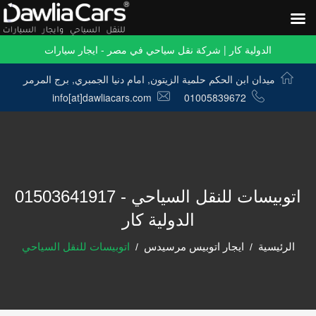
الدولية كار | شركة نقل سياحي في مصر - ايجار سيارات
ميدان ابن الحكم حلمية الزيتون, امام دنيا الجمبري, برج المرمر
info[at]dawliacars.com
01005839672
اتوبيسات للنقل السياحي - 01503641917
الدولية كار
الرئيسية
ايجار اتوبيس مرسيدس
اتوبيسات للنقل السياحي