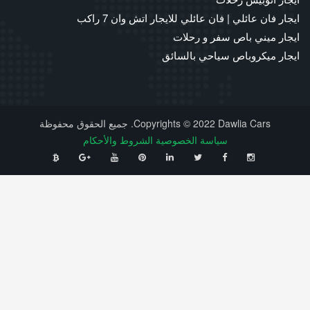
ايجار فان عائلي | فان عائلي للايجار اتش وان 7 راكب
ايجار ميني باص سفر و رحلات
ايجار ميكروباص سياحي بالسائق
Copyrights © 2022 Dawlia Cars. جميع الحقوق محفوظة
سياسة الخصوصية
الشروط والأحكام
⠀
⠀
⠀
⠀
⠀
⠀
⠀
⠀